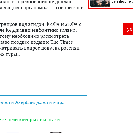
тивные соревнования не должно
одящими органами», — говорится в
урниров под эгидой ФИФА и УЕФА с
а ФИФА Джанни Инфантино заявил,
оэтому необходимо рассмотреть
нако позднее издание The Times
матривать вопрос допуска россиян
х стран.
овости Азербайджана и мира
детелями которых вы были