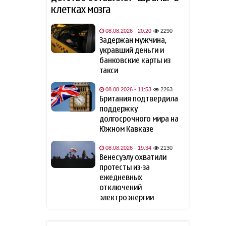
клетках мозга
СМИ: УЕФА может начать
09:10
расследование в отношении
Инфантино
08.08.2026 - 20:20
2290
Задержан мужчина,
08 август 2026
укравший деньги и
банковские карты из
"Арсенал" объявил о
22:48
такси
трансфере Бруно
Гимарайнса
08.08.2026 - 11:53
2263
Британия подтвердила
поддержку
В США мужчину заперли в
22:00
долгосрочного мира на
билборде ради рекламы
фильма
- ФОТО/ВИДЕО
Южном Кавказе
08.08.2026 - 19:34
2130
Психологи назвали пять
21:48
Венесуэлу охватили
фраз, которые могут мешать
протесты из-за
личностному и
ежедневных
профессиональному росту
отключений
электроэнергии
Перечислены способы
21:46
сохранить смартфон