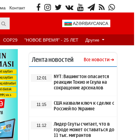
ама
Контакт
AZƏRBAYCANCA
COP29
"НОВОЕ ВРЕМЯ" - 25 ЛЕТ
Другие
Лента новостей
Все новости
NYT: Вашингтон опасается
12:01
реакции Токио и Сеула на
сокращение арсеналов
США назвали ключ к сделке с
11:15
Россией по Украине
Лидер Сеуты считает, что в
11:12
городе может оставаться до
11 тыс. мигрантов