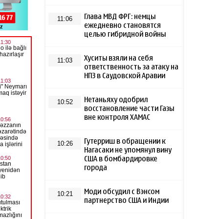
Глава МВД ФРГ: немцы
11:06
ежедневно становятся
целью гибридной войны
Хуситы взяли на себя
11:03
ответственность за атаку на
НПЗ в Саудовской Аравии
Нетаньяху одобрил
10:52
восстановление части Газы
вне контроля ХАМАС
Гутерриш в обращении к
10:26
Нагасаки не упомянул вину
США в бомбардировке
города
Моди обсудил с Вэнсом
10:21
партнерство США и Индии