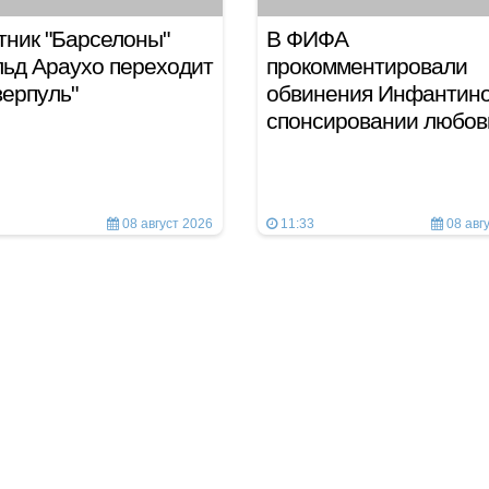
ник "Барселоны"
В ФИФА
ьд Араухо переходит
прокомментировали
верпуль"
обвинения Инфантино
спонсировании любо
08 август 2026
11:33
08 авг