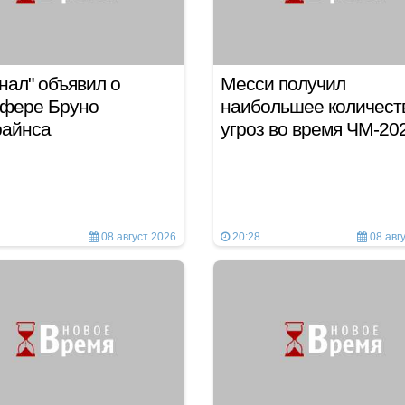
нал" объявил о
Месси получил
сфере Бруно
наибольшее количест
райнса
угроз во время ЧМ-2
08 август 2026
20:28
08 авг