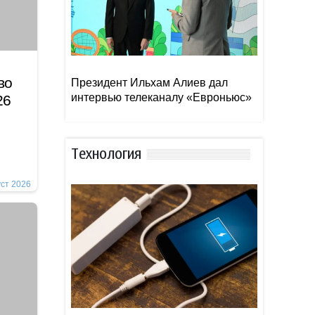
во
Президент Ильхам Алиев дал
интервью телеканалу «Евроньюс»
026
Тexнoлoгия
уст 2026