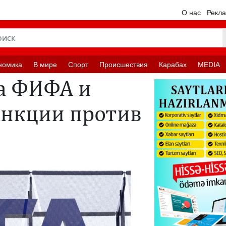
О нас
Рекл
номика
В мире
Спорт
Происшествия
Карабах
MEDIA
а ФИФА и
анкции против