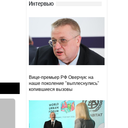
Интервью
Вэнс заявил о прогрессе на
21:28
переговорах с Ираном
Bloomberg: Украина и Запад
21:26
могут встать перед
необходимостью принять
условия РФ
Почти 175 000 жителей юга
21:18
Японии получили указание
об эвакуации из-за тайфуна
Вице-премьер РФ Оверчук: на
наше поколение "выплеснулись"
копившиеся вызовы