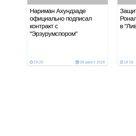
Нариман Ахундзаде
Защит
официально подписал
Ронал
контракт с
в "Ли
"Эрзурумспором"
19:28
08 август 2026
18:18