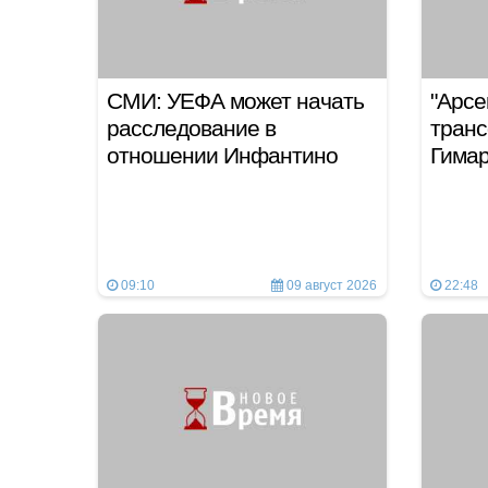
СМИ: УЕФА может начать
"Арсе
расследование в
тран
отношении Инфантино
Гима
09:10
09 август 2026
22:48