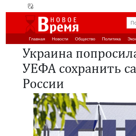
Главная
Новости
Oбщество
Политика
Эко
Украина попросил
УЕФА сохранить с
России