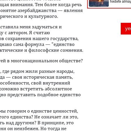
ющая внимания. Тем более когда речь
понятие азербайджанства — явления
орического и культурного.
ставила меня задуматься и
у с автором. Я считаю
в сохранения нашего государства,
днако сама формула — "единство
ктические и философские сомнения.
тей в многонациональном обществе?
 где рядом жили разные народы,
да — своя историческая память,
 особенности, свой внутренний
возможно встретить абсолютное
удно представить подобное единство
мы говорим о единстве ценностей,
ого единства? Не означает ли это,
ть над другими? В принципе, это
ни он неизбежен. Но тогда не