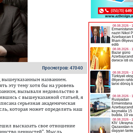
Просмотров: 47040
од вышеуказанным названием.
ять эту тему хотя бы на уровень
уранизм, вызывали недовольство в
ившись с вышеуказанной статьей, я
написана серьезная академическая
сль, которая может определить наш
решил высказать свое отношение
инство ценностей". Мысль