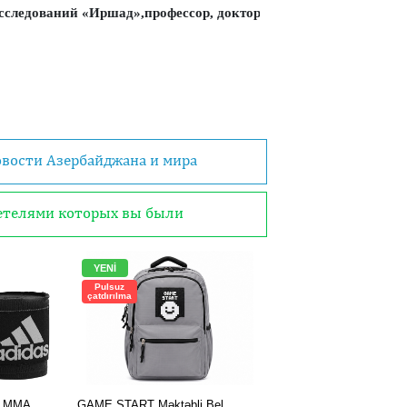
исследований «Иршад»,
профессор, доктор философских наук
овости Азербайджана и мира
детелями которых вы были