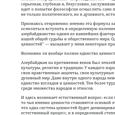
серьезная, глубокая и, безусловно, заслужива
идет о попытке философски осмыслить само 
не только политического, но и духовного, ист
Признаюсь откровенно: именно эта формула за
осмелиться вступить в определенную полемик
азербайджанство одним из важнейших факторо
нашей общей судьбы и общественного мира. О
ценностей" — вызывает у меня некоторые пра
Возможно ли вообще полное единство ценнос
Азербайджан на протяжении веков был землей,
культуры, религии и традиции. У каждого наро
свои нравственные акценты, свои культурные
духовный мир. Даже внутри одного народа не
единство взглядов и ценностей. Тем более тр
среди множества народов и этносов.
И здесь возникает естественный вопрос: если 
то чьи именно ценности становятся основой эт
что одна система ценностей будет доминирова
естественный процесс, и в определенной степе