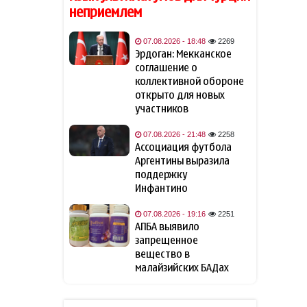
отверг вариант досрочной
неприемлем
отставки Мерца с поста
канцлера
07.08.2026 - 18:48
2269
Эрдоган: Мекканское
Bloomberg: Украина обещала
соглашение о
09:32
США не атаковать
коллективной обороне
инфраструктуру КТК в
открыто для новых
Черном море
участников
07.08.2026 - 21:48
2258
Трамп объявил об
09:12
Ассоциация футбола
инвестициях в размере $3
Аргентины выразила
млрд в горнодобывающей
отрасли
поддержку
Инфантино
МИД Украины отреагировал
09:05
07.08.2026 - 19:16
2251
на одобрение «адских
АПБА выявило
санкций» против России
запрещенное
вещество в
Азербайджан вновь
малайзийских БАДах
09:01
подтвердил полную
поддержку мирного
урегулирования конфликта в