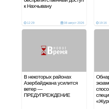
к Нахчывану
12:29
08 август 2026
19:16
В некоторых районах
Обна
Азербайджана усилится
экзам
ветер —
спосо
ПРЕДУПРЕЖДЕНИЕ
специ
«Жур