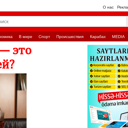
О нас
Рекл
номика
В мире
Спорт
Происшествия
Карабах
MEDIA
— это
ей?