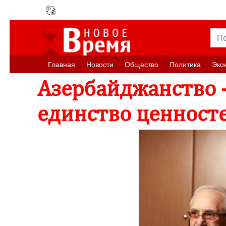
Главная
Новости
Oбщество
Политика
Эко
Азербайджанство 
единство ценност