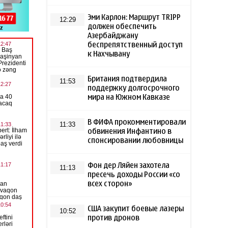
Эми Карлон: Маршрут TRIPP
12:29
должен обеспечить
Азербайджану
беспрепятственный доступ
к Нахчывану
Британия подтвердила
11:53
поддержку долгосрочного
мира на Южном Кавказе
В ФИФА прокомментировали
11:33
обвинения Инфантино в
спонсировании любовницы
Фон дер Ляйен захотела
11:13
пресечь доходы России «со
всех сторон»
США закупит боевые лазеры
10:52
против дронов