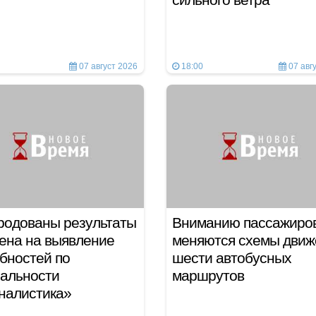
07 август 2026
18:00
07 авг
родованы результаты
Вниманию пассажиров
ена на выявление
меняются схемы движ
бностей по
шести автобусных
альности
маршрутов
налистика»