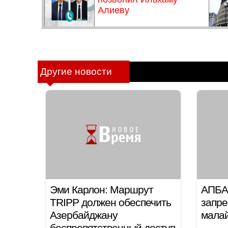
Другие новости
Эми Карлон: Маршрут
АПБА
TRIPP должен обеспечить
запре
Азербайджану
мала
беспрепятственный доступ