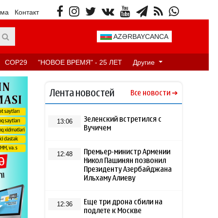
ама
Контакт
AZƏRBAYCANCA
COP29
"НОВОЕ ВРЕМЯ" - 25 ЛЕТ
Другие
Лента новостей
Все новости
Зеленский встретился с
13:06
Вучичем
Премьер-министр Армении
12:48
Никол Пашинян позвонил
Президенту Азербайджана
Ильхаму Алиеву
Еще три дрона сбили на
12:36
подлете к Москве