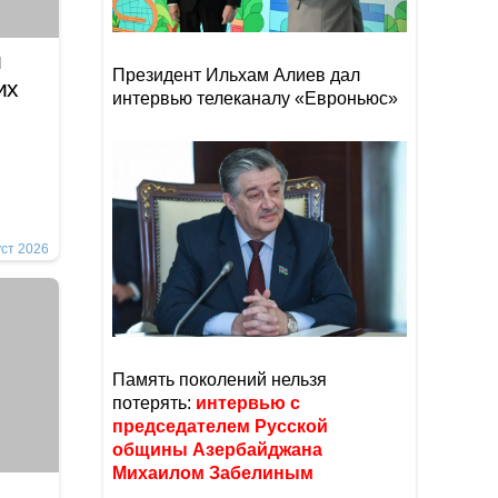
и
Президент Ильхам Алиев дал
их
интервью телеканалу «Евроньюс»
уст 2026
Память поколений нельзя
потерять:
интервью с
председателем Русской
общины Азербайджана
Михаилом Забелиным