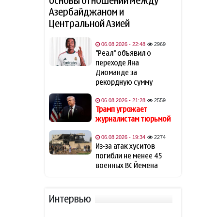
основы отношений между
Азербайджаном и
Навроцкий высказался о
14:41
Центральной Азией
поддержке Украины: «Там,
где бьют москаля, Польша
помогает»
06.08.2026 - 22:48
2969
"Реал" объявил о
переходе Яна
Трамп: Иран хочет достичь
14:31
соглашения
Диоманде за
рекордную сумму
Трамп считает Хабиба
14:14
06.08.2026 - 21:28
2559
Нурмагомедова своим
Трамп угрожает
любимым бойцом
журналистам тюрьмой
В разведке США
06.08.2026 - 19:34
2274
14:05
предупредили о возможном
Из-за атак хуситов
«нападении России» на НАТО
погибли не менее 45
военных ВС Йемена
Страна Евросоюза проведет
13:50
учения по внезапному
отключению
Интервью
электроэнергии