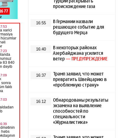
Турции раскрывать
происхождение газа
В Германии назвали
16:55
решающее событие для
будущего Мерца
В некоторых районах
16:40
Азербайджана усилится
ветер
— ПРЕДУПРЕЖДЕНИЕ
Трамп заявил, что может
16:37
превратить Швейцарию в
«проблемную страну»
Обнародованы результаты
16:12
экзамена на выявление
способностей по
специальности
«Журналистика»
Трамп заявил, что может