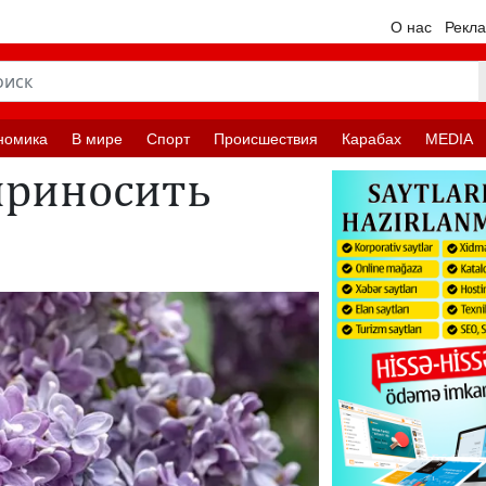
О нас
Рекл
номика
В мире
Спорт
Происшествия
Карабах
MEDIA
приносить