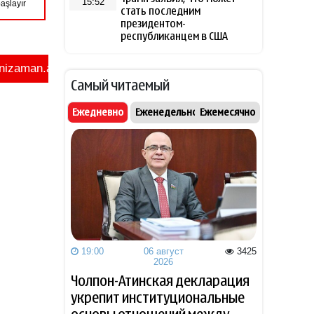
15:52
стать последним
президентом-
республиканцем в США
Лукашенко рассказал о
15:37
Самый читаемый
своей ностальгии по
временам СССР
Ежедневно
Еженедельно
Ежемесячно
Трамп высмеял владельцев
15:25
электромобилей и сравнил
их с больными
Захарова обвинила
15:02
Навроцкого в «клинической
русофобии» после фразы о
«москалях»
19:00
06 август
3425
2026
NTV: Турция, Саудовская
14:51
Аравия и Пакистан
Чолпон-Атинская декларация
объединились в военный
укрепит институциональные
альянс