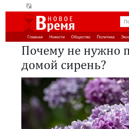
Главная
Новости
Oбщество
Политика
Эко
Почему не нужно 
домой сирень?