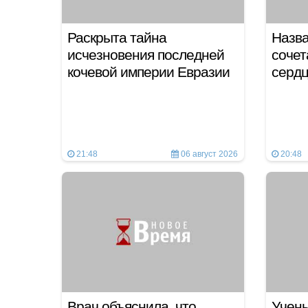
Раскрыта тайна
Назв
исчезновения последней
сочет
кочевой империи Евразии
сердц
21:48
06 август 2026
20:48
Врач объяснила, что
Учен