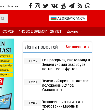
ама
Контакт
AZƏRBAYCANCA
COP29
"НОВОЕ ВРЕМЯ" - 25 ЛЕТ
Другие
Лента новостей
Все новости
СМИ раскрыли, как Холланд и
17:25
Зендея скрыли свадьбу за
полмиллиона фунтов
Зеленский признал тяжелое
17:20
положение ВСУ под
Славянском
Экономист высказался о
17:05
требовании Европы к