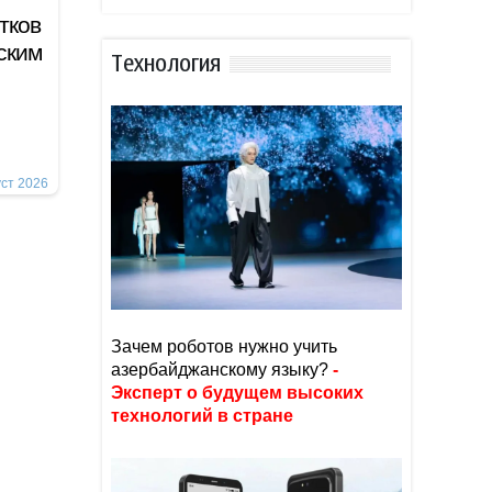
тков
ским
Тexнoлoгия
уст 2026
Зачем роботов нужно учить
азербайджанскому языку?
-
Эксперт о будущем высоких
технологий в стране