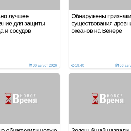
ано лучшее
Обнаружены признак
ание для защиты
существования древн
а и сосудов
океанов на Венере
06 август 2026
19:40
06 авг
ые обнаружили новую
Зеленый чай назвали