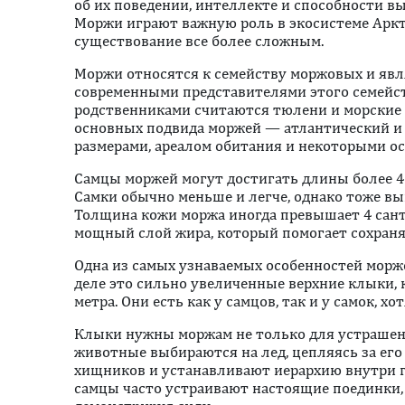
об их поведении, интеллекте и способности в
Моржи играют важную роль в экосистеме Аркт
существование все более сложным.
Моржи относятся к семейству моржовых и яв
современными представителями этого семейс
родственниками считаются тюлени и морские 
основных подвида моржей — атлантический и
размерами, ареалом обитания и некоторыми о
Самцы моржей могут достигать длины более 4 
Самки обычно меньше и легче, однако тоже в
Толщина кожи моржа иногда превышает 4 санти
мощный слой жира, который помогает сохранят
Одна из самых узнаваемых особенностей морж
деле это сильно увеличенные верхние клыки, 
метра. Они есть как у самцов, так и у самок, х
Клыки нужны моржам не только для устрашен
животные выбираются на лед, цепляясь за его
хищников и устанавливают иерархию внутри г
самцы часто устраивают настоящие поединки,