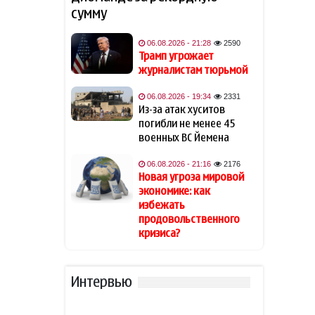
сумму
Известная актриса
19:48
обратилась к Эрдогану: «Я не
могу спать по ночам»
06.08.2026 - 21:28
2590
Трамп угрожает
журналистам тюрьмой
Кинолог развеял миф о
19:40
собачьей обиде на хозяина
06.08.2026 - 19:34
2331
Из-за атак хуситов
В Индии тигр убил 55-летнего
19:34
погибли не менее 45
фермера
военных ВС Йемена
06.08.2026 - 21:16
2176
Алтай Байындыр продолжит
19:28
Новая угроза мировой
карьеру в Ла Лиге
экономике: как
избежать
В Шамкире за рулем умер 58-
19:20
продовольственного
летний водитель
кризиса?
АПБА выявило запрещенное
19:16
вещество в малайзийских
Интервью
БАДах