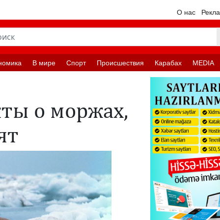
О нас
Рекл
номика
В мире
Спорт
Происшествия
Карабах
MEDIA
ты о моржах,
зят