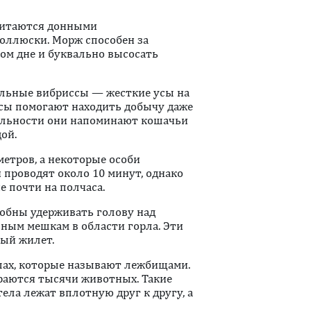
 питаются донными
оллюски. Морж способен за
ом дне и буквально высосать
ельные вибриссы — жесткие усы на
 усы помогают находить добычу даже
тельности они напоминают кошачьи
ой.
етров, а некоторые особи
 проводят около 10 минут, однако
 почти на полчаса.
собны удерживать голову над
ным мешкам в области горла. Эти
ый жилет.
пах, которые называют лежбищами.
ираются тысячи животных. Такие
ла лежат вплотную друг к другу, а