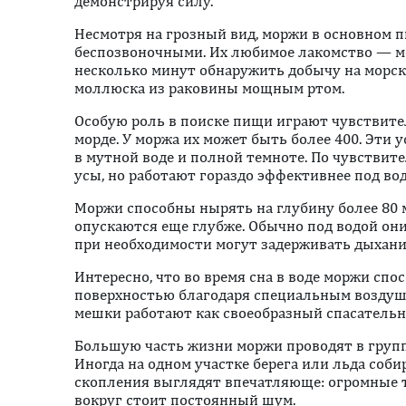
демонстрируя силу.
Несмотря на грозный вид, моржи в основном
беспозвоночными. Их любимое лакомство — м
несколько минут обнаружить добычу на морск
моллюска из раковины мощным ртом.
Особую роль в поиске пищи играют чувствит
морде. У моржа их может быть более 400. Эти
в мутной воде и полной темноте. По чувстви
усы, но работают гораздо эффективнее под вод
Моржи способны нырять на глубину более 80 м
опускаются еще глубже. Обычно под водой они
при необходимости могут задерживать дыхание
Интересно, что во время сна в воде моржи спо
поверхностью благодаря специальным воздуш
мешки работают как своеобразный спасательн
Большую часть жизни моржи проводят в груп
Иногда на одном участке берега или льда соб
скопления выглядят впечатляюще: огромные те
вокруг стоит постоянный шум.