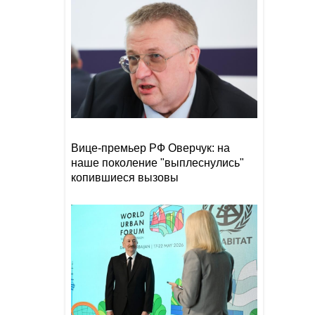
Прибыль Агентства DOST
19:08
сократилась на 40%
Эрдоган: Мекканское
18:48
соглашение о коллективной
обороне открыто для новых
участников
Том Холланд и Зендея тайно
18:18
поженились
Вице-премьер РФ Оверчук: на
наше поколение "выплеснулись"
копившиеся вызовы