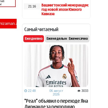
Вашингтонский меморандум:
21:16
год новой эпохи Южного
Кавказа
Врач назвала главную пользу
20:48
Самый читаемый
кабачков
Ежедневно
Еженедельно
Ежемесячно
Футболисту сборной Англии
20:28
Тоуни предъявили
обвинение в нападении в
ночном клубе
В Абшероне мастера украли
20:20
из квартиры ювелирные
украшения на 5 тыс.
манатов
22:48
06 август
3033
8 августа 2025 года: год,
20:00
2026
который оказался равен
"Реал" объявил о переходе Яна
десятилетиям
Диоманде за рекордную