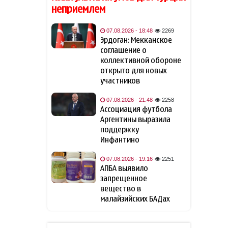
неприемлем
Трамп объявил об
09:12
инвестициях в размере $3
07.08.2026 - 18:48
2269
млрд в горнодобывающей
Эрдоган: Мекканское
отрасли
соглашение о
коллективной обороне
МИД Украины отреагировал
09:05
открыто для новых
на одобрение «адских
участников
санкций» против России
07.08.2026 - 21:48
2258
Ассоциация футбола
Азербайджан вновь
09:01
Аргентины выразила
подтвердил полную
поддержку мирного
поддержку
урегулирования конфликта в
Инфантино
Грузии
07.08.2026 - 19:16
2251
АПБА выявило
Проходит год со дня
08:57
запрещенное
парафирования
вещество в
Азербайджаном и Арменией
малайзийских БАДах
мирного соглашения в
Вашингтоне