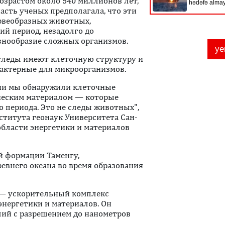
озрастом около 540 миллионов лет,
асть ученых предполагала, что эти
рвеобразных животных,
ий период, незадолго до
азнообразие сложных организмов.
 следы имеют клеточную структуру и
рактерные для микроорганизмов.
ии мы обнаружили клеточные
ческим материалом — которые
 периода. Это не следы животных",
ститута геонаук Университета Сан-
области энергетики и материалов
й формации Таменгу,
внего океана во время образования
s — ускорительный комплекс
энергетики и материалов. Он
ий с разрешением до нанометров