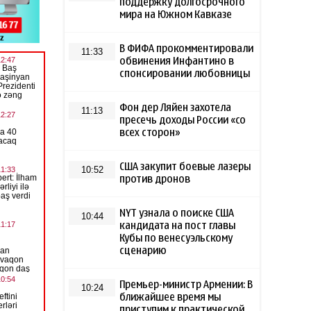
поддержку долгосрочного
мира на Южном Кавказе
В ФИФА прокомментировали
11:33
обвинения Инфантино в
спонсировании любовницы
Фон дер Ляйен захотела
11:13
пресечь доходы России «со
всех сторон»
США закупит боевые лазеры
10:52
против дронов
NYT узнала о поиске США
10:44
кандидата на пост главы
Кубы по венесуэльскому
сценарию
Премьер-министр Армении: В
10:24
ближайшее время мы
приступим к практической