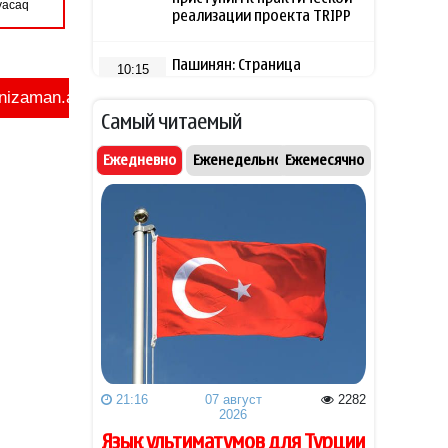
реализации проекта TRIPP
Пашинян: Страница
10:15
конфликта между Арменией
и Азербайджаном закрыта,
Самый читаемый
установлен мир
Ежедневно
Еженедельно
Ежемесячно
ABC узнал о снятии с
09:56
должности
координирующего помощь
Украине генерала США
Лидер фракции ХДС/ХСС
09:45
отверг вариант досрочной
отставки Мерца с поста
канцлера
Bloomberg: Украина обещала
09:32
США не атаковать
21:16
07 август
2282
инфраструктуру КТК в
2026
Черном море
Язык ультиматумов для Турции