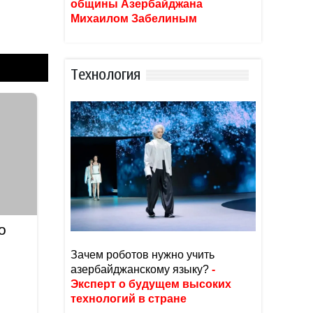
общины Азербайджана
Михаилом Забелиным
Тexнoлoгия
о
Зачем роботов нужно учить
азербайджанскому языку?
-
Эксперт о будущем высоких
технологий в стране