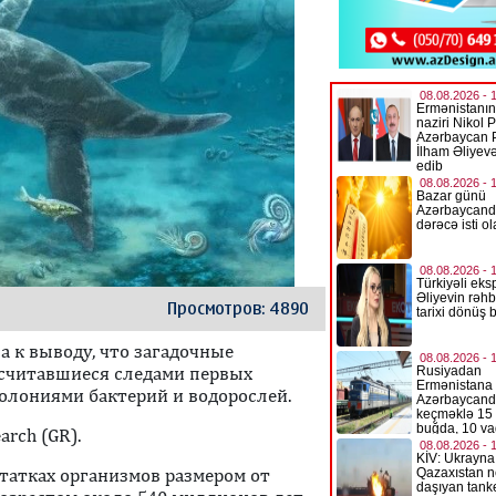
Просмотров: 4890
 к выводу, что загадочные
 считавшиеся следами первых
олониями бактерий и водорослей.
rch (GR).
татках организмов размером от