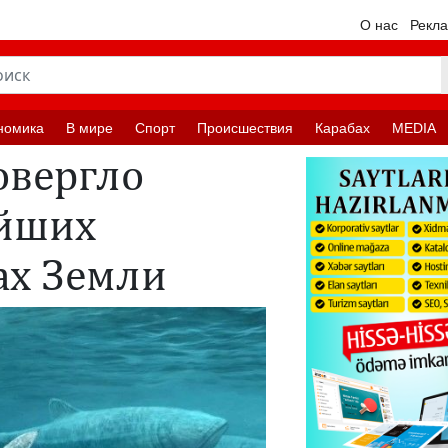
О нас
Рекл
номика
В мире
Спорт
Происшествия
Карабах
MEDIA
овергло
ейших
ах Земли