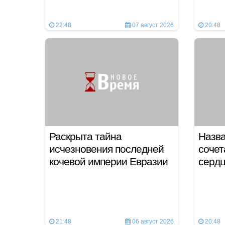
22:48
07 август 2026
20:48
Раскрыта тайна
Назв
исчезновения последней
сочет
кочевой империи Евразии
сердц
21:48
06 август 2026
20:48