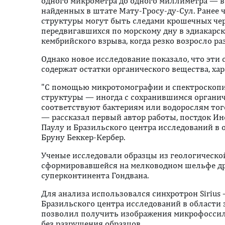
одного микрометра до одного миллиметра — в
найденных в штате Мату-Гросу-ду-Сул. Ранее ч
структуры могут быть следами крошечных че
передвигавшихся по морскому дну в эдиакарск
кембрийского взрыва, когда резко возросло р
Однако новое исследование показало, что эти
содержат остатки органического вещества, ха
"С помощью микротомографии и спектроскоп
структуры — иногда с сохранившимся органи
соответствуют бактериям или водорослям того
— рассказал первый автор работы, постдок Ин
Паулу и Бразильского центра исследований в 
Бруну Беккер-Кербер.
Ученые исследовали образцы из геологическо
сформировавшейся на мелководном шельфе дре
суперконтинента Гондвана.
Для анализа использовался синхротрон Siriu
Бразильского центра исследований в области 
позволил получить изображения микрофоссил
без разрушения образцов.