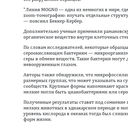
"Линия MOGNO — одна из немногих в мире, гд
zoom-томографию: изучать отдельные структу
— пояснил Беккер-Кербер.
Дополнительно ученые применили рамановску
органическое вещество внутри клеточных сте
По словам исследователей, некоторые образцы
сероокисляющим бактериям — микроорганизм
серы в обмене веществ. Такие бактерии могут
невооруженным глазом.
Авторы также обнаружили, что микрофоссилии
размерных группах, что может указывать на 
сообществ. Крупные формы напоминают красны
мелкие могли быть цианобактериями или сер
Полученные результаты ставят под сомнение
мелких животных в эдиакарском периоде и мог
уровень кислорода в океанах тогда был слиш
форм жизни.