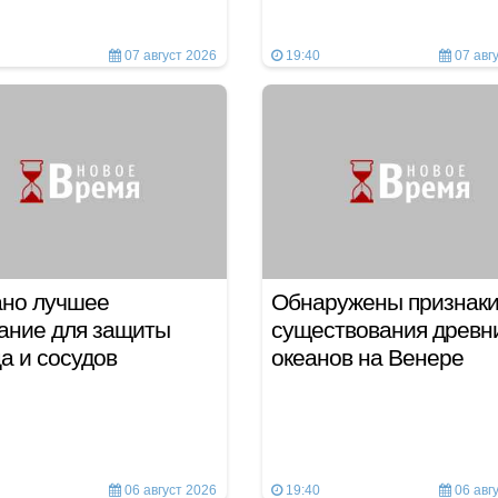
07 август 2026
19:40
07 авг
ано лучшее
Обнаружены признак
ание для защиты
существования древн
а и сосудов
океанов на Венере
06 август 2026
19:40
06 авг