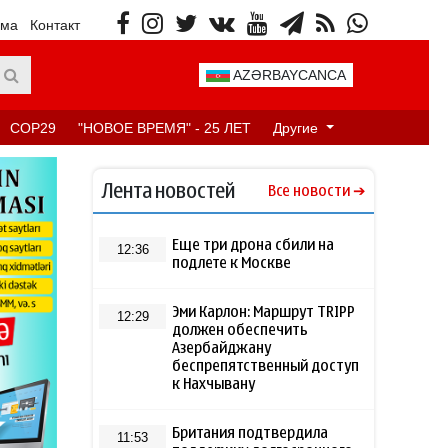
ама
Контакт
AZƏRBAYCANCA
COP29
"НОВОЕ ВРЕМЯ" - 25 ЛЕТ
Другие
Лента новостей
Все новости
Еще три дрона сбили на
12:36
подлете к Москве
Эми Карлон: Маршрут TRIPP
12:29
должен обеспечить
Азербайджану
беспрепятственный доступ
к Нахчывану
Британия подтвердила
11:53