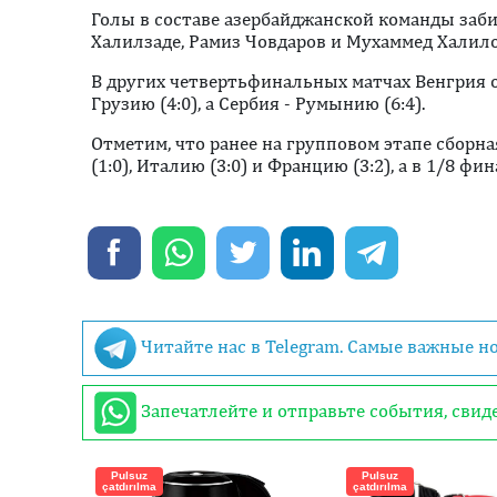
Голы в составе азербайджанской команды заби
Халилзаде, Рамиз Човдаров и Мухаммед Халило
В других четвертьфинальных матчах Венгрия о
Грузию (4:0), а Сербия - Румынию (6:4).
Отметим, что ранее на групповом этапе сборн
(1:0), Италию (3:0) и Францию (3:2), а в 1/8 фи
Читайте нас в Telegram. Самые важные н
Запечатлейте и отправьте события, сви