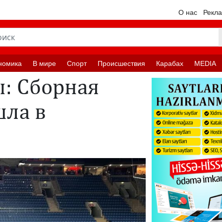
О нас
Рекл
номика
В мире
Спорт
Происшествия
Карабах
MEDIA
: Сборная
ла в