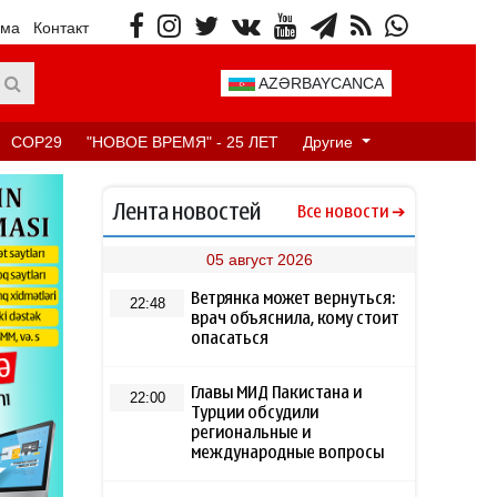
ама
Контакт
AZƏRBAYCANCA
COP29
"НОВОЕ ВРЕМЯ" - 25 ЛЕТ
Другие
Лента новостей
Все новости
05 август 2026
Ветрянка может вернуться:
22:48
врач объяснила, кому стоит
опасаться
Главы МИД Пакистана и
22:00
Турции обсудили
региональные и
международные вопросы