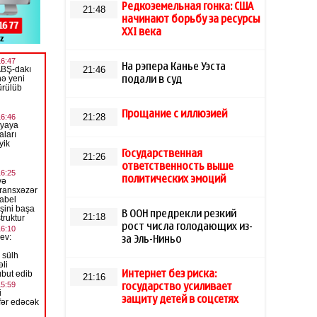
Редкоземельная гонка: США
21:48
начинают борьбу за ресурсы
XXI века
На рэпера Канье Уэста
21:46
подали в суд
Прощание с иллюзией
21:28
Государственная
21:26
ответственность выше
политических эмоций
В ООН предрекли резкий
21:18
рост числа голодающих из-
за Эль-Ниньо
Интернет без риска:
21:16
государство усиливает
защиту детей в соцсетях