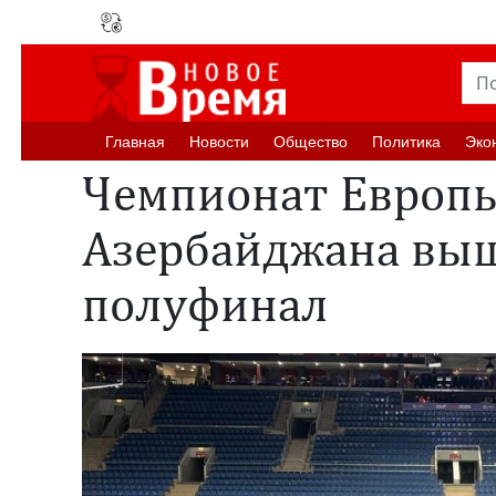
Главная
Новости
Oбщество
Политика
Эко
Чемпионат Европы
Азербайджана выш
полуфинал