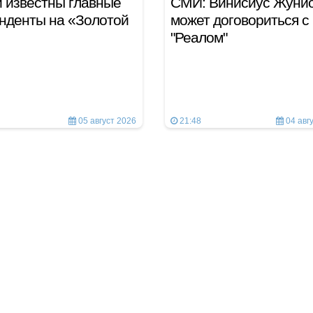
 известны главные
СМИ: Винисиус Жунио
нденты на «Золотой
может договориться с
"Реалом"
05 август 2026
21:48
04 авг