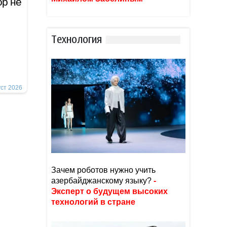
р не
Тexнoлoгия
уст 2026
Зачем роботов нужно учить
азербайджанскому языку?
-
Эксперт о будущем высоких
технологий в стране