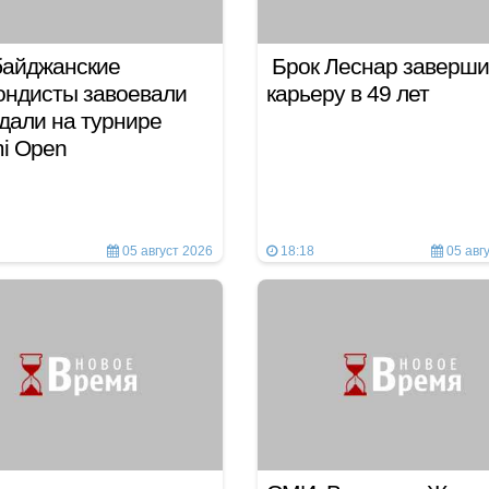
байджанские
Брок Леснар заверш
ондисты завоевали
карьеру в 49 лет
дали на турнире
mi Open
05 август 2026
18:18
05 авг