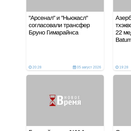
"Арсенал" и "Ньюкасл"
Азер
согласовали трансфер
тхэкв
Бруно Гимарайнса
22 ме
Batu
20:28
05 август 2026
19:28