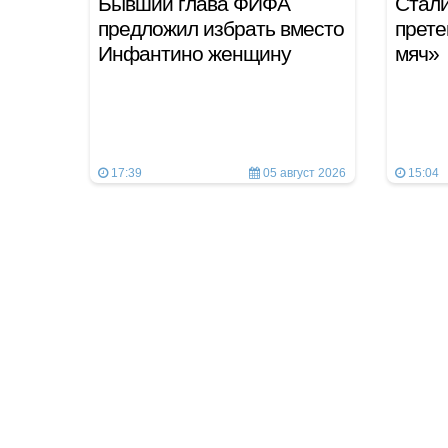
Бывший глава ФИФА
Стали
предложил избрать вместо
прете
Инфантино женщину
мяч»
17:39
05 август 2026
15:04