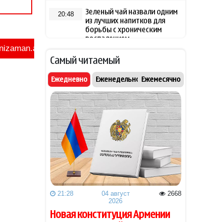
Зеленый чай назвали одним
20:48
из лучших напитков для
борьбы с хроническим
воспалением
Самый читаемый
"Арсенал" и "Ньюкасл"
20:28
согласовали трансфер Бруно
Ежедневно
Еженедельно
Ежемесячно
Гимарайнса
Радостная новость для
20:20
пассажиров бакинского
метро
Поиски могилы Насими
20:00
2.7 млн манатов будет
19:58
потрачено на закупку
медицинского кислорода
21:28
04 август
2668
2026
для больниц Азербайджана
Новая конституция Армении