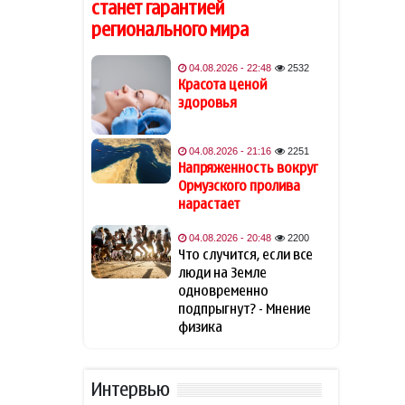
станет гарантией
В одном из торговых
19:54
центров Баку произошел
регионального мира
несчастный случай
04.08.2026 - 22:48
2532
Хейли Бибер показала
Красота ценой
19:48
фигуру в эффектном микро-
здоровья
бикини с металлическим
блеском
04.08.2026 - 21:16
2251
Напряженность вокруг
Ученые предложили
19:40
Ормузского пролива
амбициозный план по
нарастает
спасению Земли после
гибели Солнца
04.08.2026 - 20:48
2200
Что случится, если все
Минимум 89 человек
люди на Земле
19:34
погибли из-за наводнений в
одновременно
индийском штате Ассам
подпрыгнут? - Мнение
физика
Азербайджанские
19:28
тхэквондисты завоевали 22
медали на турнире Batumi
Интервью
Open