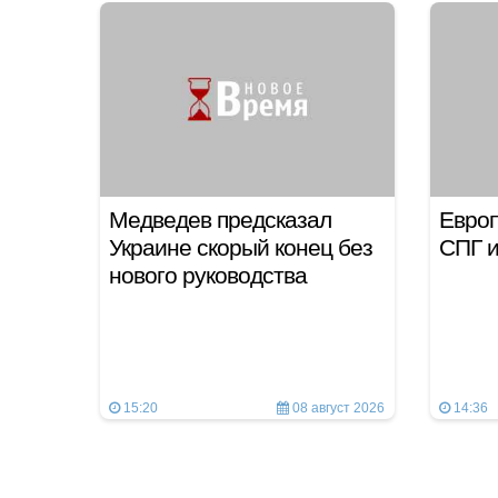
Медведев предсказал
Европ
Украине скорый конец без
СПГ и
нового руководства
15:20
08 август 2026
14:36