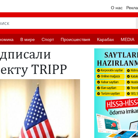
О нас
Рекл
номика
В мире
Спорт
Происшествия
Карабах
MEDIA
одписали
оекту TRIPP