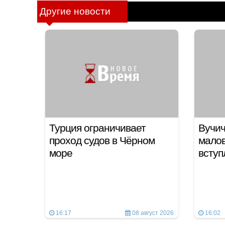
Другие новости
Турция ограничивает
Вучич
проход судов в Чёрном
мало
море
вступ
16:17
08 август 2026
16:02