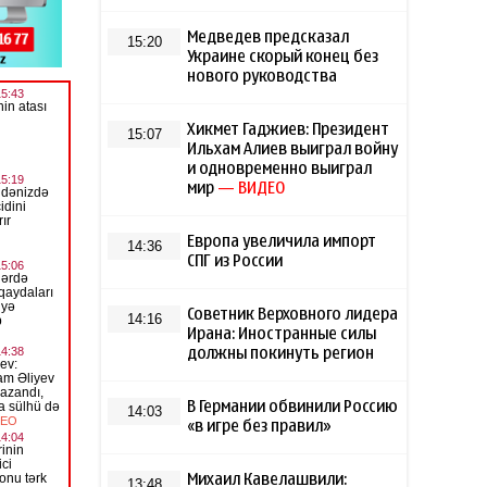
Медведев предсказал
15:20
Украине скорый конец без
нового руководства
Хикмет Гаджиев: Президент
15:07
Ильхам Алиев выиграл войну
и одновременно выиграл
мир
— ВИДЕО
Европа увеличила импорт
14:36
СПГ из России
Советник Верховного лидера
14:16
Ирана: Иностранные силы
должны покинуть регион
В Германии обвинили Россию
14:03
«в игре без правил»
Михаил Кавелашвили:
13:48