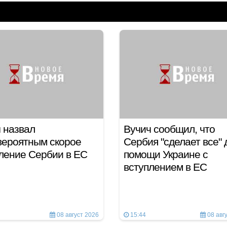
 назвал
Вучич сообщил, что
вероятным скорое
Сербия "сделает все" 
ление Сербии в ЕС
помощи Украине с
вступлением в ЕС
08 август 2026
15:44
08 авг