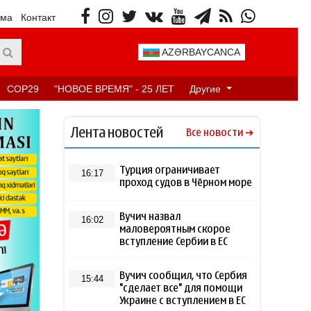
ама
Контакт
AZƏRBAYCANCA
COP29
"НОВОЕ ВРЕМЯ" - 25 ЛЕТ
Другие
Лента новостей
Все новости
Турция ограничивает
16:17
проход судов в Чёрном море
Вучич назвал
16:02
маловероятным скорое
вступление Сербии в ЕС
Вучич сообщил, что Сербия
15:44
"сделает все" для помощи
Украине с вступлением в ЕС