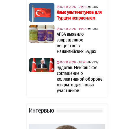
Азербайджану
беспрепятственный доступ
07.08.2026 - 21:16
2407
к Нахчывану
Язык ультиматумов для
Турции неприемлем
Британия подтвердила
11:53
07.08.2026 - 19:16
2351
поддержку долгосрочного
АПБА выявило
мира на Южном Кавказе
запрещенное
вещество в
В ФИФА прокомментировали
малайзийских БАДах
11:33
обвинения Инфантино в
спонсировании любовницы
07.08.2026 - 18:48
2337
Эрдоган: Мекканское
соглашение о
Фон дер Ляйен захотела
11:13
коллективной обороне
пресечь доходы России «со
открыто для новых
всех сторон»
участников
США закупит боевые лазеры
10:52
против дронов
Интервью
NYT узнала о поиске США
10:44
кандидата на пост главы