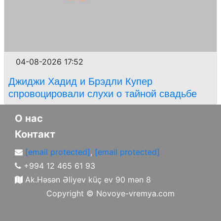
04-08-2026 17:52
Джиджи Хадид и Брэдли Купер
спровоцировали слухи о тайной свадьбе
О нас
Контакт
[email protected]
,
[email protected]
+994 12 465 61 93
Ak.Həsən Əliyev küç ev 90 mən 8
Copyright ©
Novoye-vremya.com