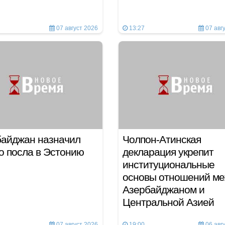
07 август 2026
13:27
07 авг
байджан назначил
Чолпон-Атинская
о посла в Эстонию
декларация укрепит
институциональные
основы отношений м
Азербайджаном и
Центральной Азией
07 август 2026
19:00
06 авг