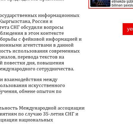
 государственных информационных
 Кыргызстана, России и
тета СНГ обсудили вопросы
облюдения в этом контексте
 борьбы с фейковой информацией и
ионными агентствами в данной
ность использования современных
иалов, перевода текстов на
й повестки дня, повышения
международного сотрудничества.
ии взаимодействия между
ользования искусственного
бучения, обмене опытом по
льность Международной ассоциации
риятиям по случаю 35-летия СНГ и
социации национальных