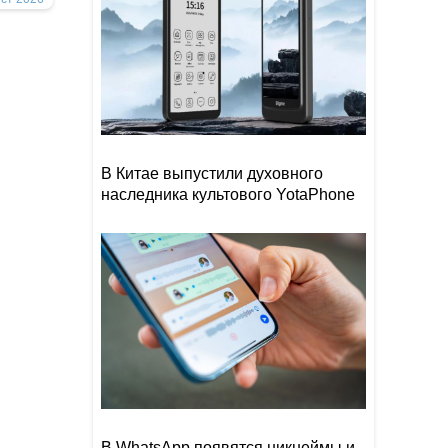
В Китае выпустили духовного
наследника культового YotaPhone
В WhatsApp появятся никнеймы и