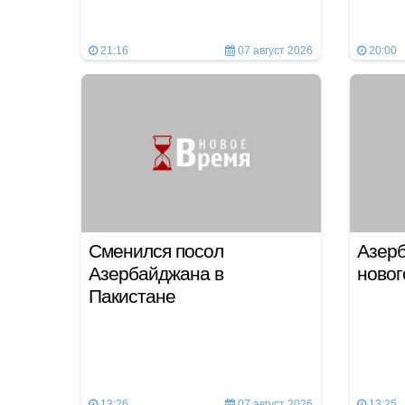
21:16
07 август 2026
20:00
Сменился посол
Азер
Азербайджана в
новог
Пакистане
13:26
07 август 2026
13:25