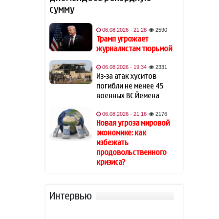
сумму
Известная актриса
19:48
обратилась к Эрдогану: «Я не
могу спать по ночам»
06.08.2026 - 21:28
2590
Трамп угрожает
журналистам тюрьмой
Кинолог развеял миф о
19:40
собачьей обиде на хозяина
06.08.2026 - 19:34
2331
Из-за атак хуситов
В Индии тигр убил 55-летнего
19:34
погибли не менее 45
фермера
военных ВС Йемена
06.08.2026 - 21:16
2176
Алтай Байындыр продолжит
19:28
Новая угроза мировой
карьеру в Ла Лиге
экономике: как
избежать
В Шамкире за рулем умер 58-
19:20
продовольственного
летний водитель
кризиса?
АПБА выявило запрещенное
19:16
вещество в малайзийских
Интервью
БАДах