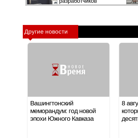
Другие новости
Вашингтонский
8 авг
меморандум: год новой
котор
эпохи Южного Кавказа
десят