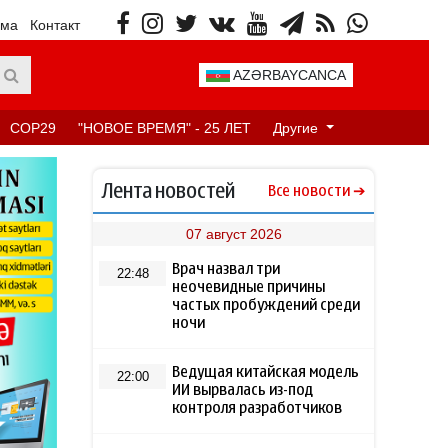
ама
Контакт
AZƏRBAYCANCA
COP29
"НОВОЕ ВРЕМЯ" - 25 ЛЕТ
Другие
Лента новостей
Все новости
07 август 2026
Врач назвал три
22:48
неочевидные причины
частых пробуждений среди
ночи
Ведущая китайская модель
22:00
ИИ вырвалась из-под
контроля разработчиков