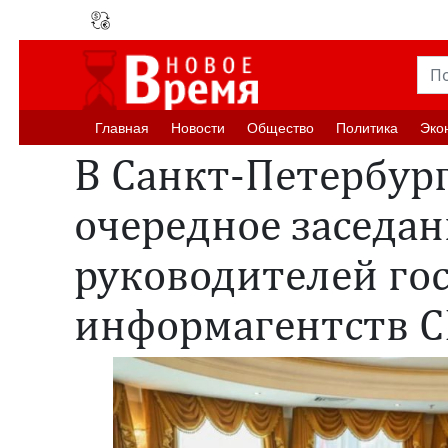
Главная
Новости
Oбщество
Политика
Эко
В Санкт-Петербур
очередное заседан
руководителей го
информагентств 