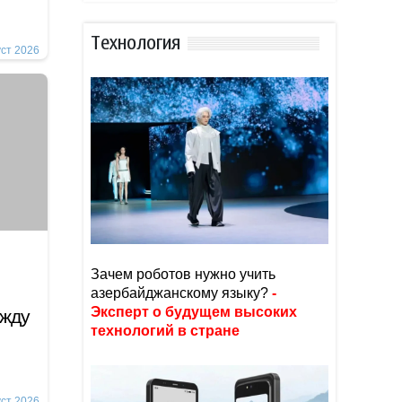
Тexнoлoгия
уст 2026
Зачем роботов нужно учить
азербайджанскому языку?
-
Эксперт о будущем высоких
ежду
технологий в стране
уст 2026