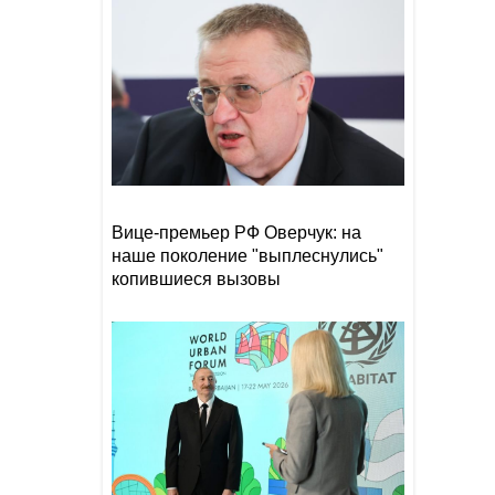
Прибыль Агентства DOST
19:08
сократилась на 40%
Эрдоган: Мекканское
18:48
соглашение о коллективной
обороне открыто для новых
участников
Том Холланд и Зендея тайно
18:18
поженились
Вице-премьер РФ Оверчук: на
наше поколение "выплеснулись"
копившиеся вызовы