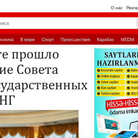
О нас
Рекл
номика
В мире
Спорт
Происшествия
Карабах
MEDIA
ге прошло
ие Совета
сударственных
СНГ