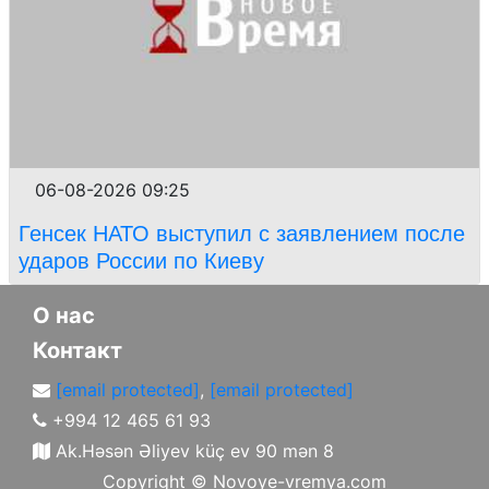
06-08-2026 09:25
Генсек НАТО выступил с заявлением после
ударов России по Киеву
О нас
Контакт
[email protected]
,
[email protected]
+994 12 465 61 93
Ak.Həsən Əliyev küç ev 90 mən 8
Copyright ©
Novoye-vremya.com