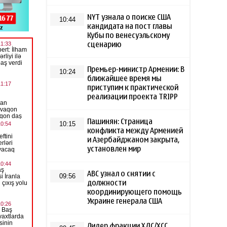
NYT узнала о поиске США
10:44
кандидата на пост главы
Кубы по венесуэльскому
сценарию
Премьер-министр Армении: В
10:24
ближайшее время мы
приступим к практической
реализации проекта TRIPP
Пашинян: Страница
10:15
конфликта между Арменией
и Азербайджаном закрыта,
установлен мир
ABC узнал о снятии с
09:56
должности
координирующего помощь
Украине генерала США
Лидер фракции ХДС/ХСС