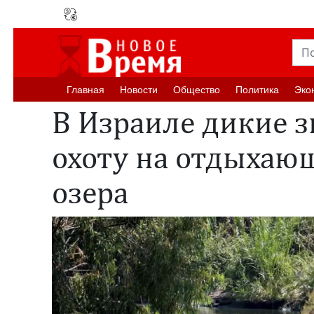
Главная
Новости
Oбщество
Политика
Эко
В Израиле дикие з
охоту на отдыхающ
озера