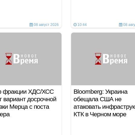
08 август 2026
10:44
08 авг
р фракции ХДС/ХСС
Bloomberg: Украина
г вариант досрочной
обещала США не
вки Мерца с поста
атаковать инфраструк
лера
КТК в Черном море