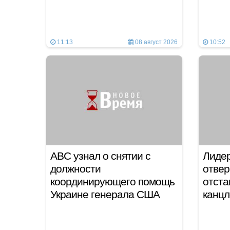
11:13
08 август 2026
10:52
ABC узнал о снятии с
Лиде
должности
отвер
координирующего помощь
отста
Украине генерала США
канц