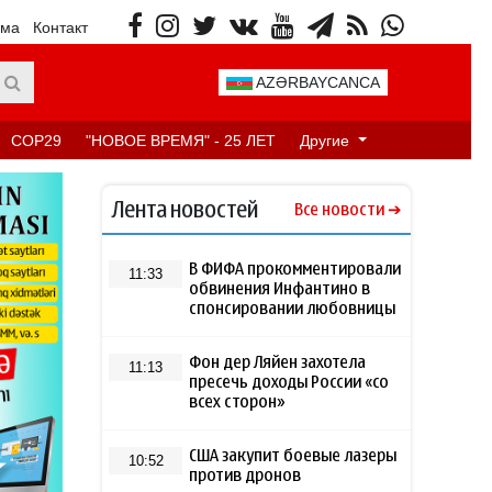
ама
Контакт
AZƏRBAYCANCA
COP29
"НОВОЕ ВРЕМЯ" - 25 ЛЕТ
Другие
Лента новостей
Все новости
В ФИФА прокомментировали
11:33
обвинения Инфантино в
спонсировании любовницы
Фон дер Ляйен захотела
11:13
пресечь доходы России «со
всех сторон»
США закупит боевые лазеры
10:52
против дронов