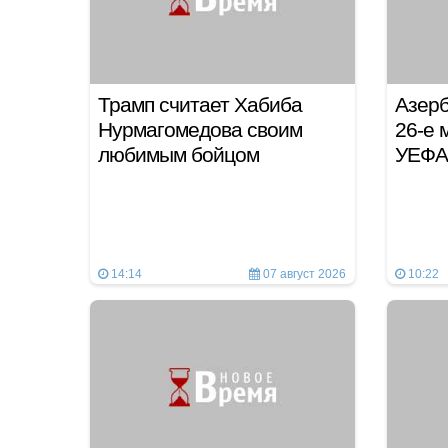
Трамп считает Хабиба
Азерб
Нурмагомедова своим
26-е 
любимым бойцом
УЕФА
14:14
07 август 2026
10:22