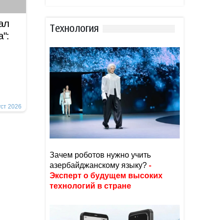
ал
Тexнoлoгия
":
уст 2026
Зачем роботов нужно учить
азербайджанскому языку?
-
Эксперт о будущем высоких
технологий в стране