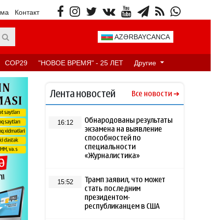
ама
Контакт
AZƏRBAYCANCA
COP29
"НОВОЕ ВРЕМЯ" - 25 ЛЕТ
Другие
Лента новостей
Все новости
Обнародованы результаты
16:12
экзамена на выявление
способностей по
специальности
«Журналистика»
Трамп заявил, что может
15:52
стать последним
президентом-
республиканцем в США