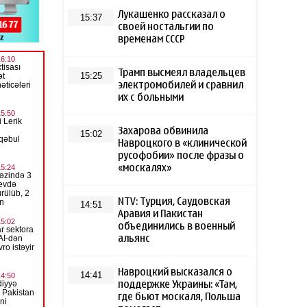
Лукашенко рассказал о
15:37
своей ностальгии по
временам СССР
Трамп высмеял владельцев
15:25
электромобилей и сравнил
их с больными
Захарова обвинила
15:02
Навроцкого в «клинической
русофобии» после фразы о
«москалях»
NTV: Турция, Саудовская
14:51
Аравия и Пакистан
объединились в военный
альянс
Навроцкий высказался о
14:41
поддержке Украины: «Там,
где бьют москаля, Польша