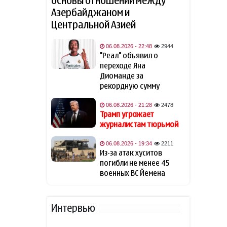
основы отношений между
Создан Организационный
13:27
Азербайджаном и
комитет Азербайджанского
Центральной Азией
международного
инвестиционного форума
—
РАСПОРЯЖЕНИЕ
06.08.2026 - 22:48
2944
"Реал" объявил о
переходе Яна
Сменился посол
13:26
Азербайджана в Пакистане
Диоманде за
рекордную сумму
Азербайджан назначил
13:25
06.08.2026 - 21:28
2478
нового посла в Эстонию
Трамп угрожает
журналистам тюрьмой
Сформирована структура
13:08
Совета по медиа и вещанию
06.08.2026 - 19:34
2211
Из-за атак хуситов
погибли не менее 45
Литва добивается от НАТО и
12:49
военных ВС Йемена
ЕС допмер по защите
критической
инфраструктуры
Интервью
Лукашенко поручил
12:37