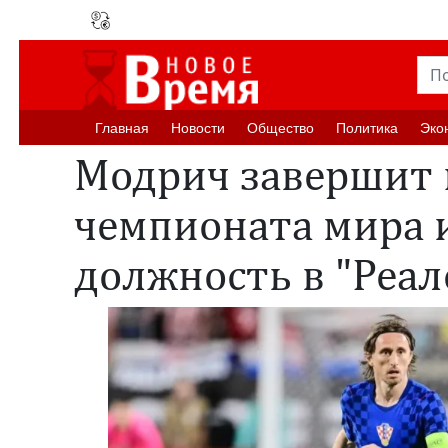
Главная
Новости
Oбщество
Политика
Эко
Модрич завершит 
чемпионата мира 
должность в "Реа