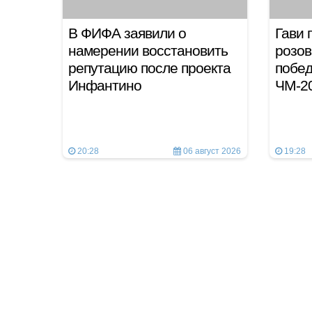
В ФИФА заявили о
Гави 
намерении восстановить
розов
репутацию после проекта
побед
Инфантино
ЧМ-2
20:28
06 август 2026
19:28