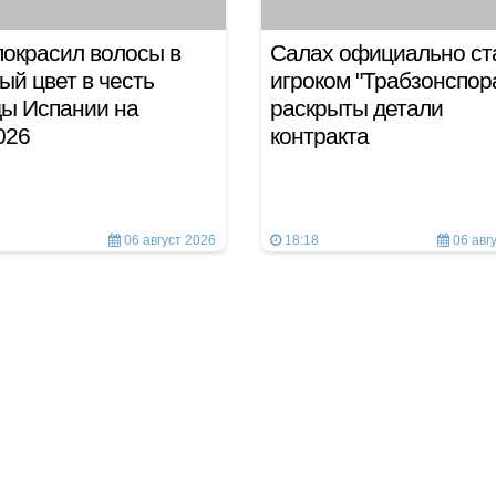
покрасил волосы в
Салах официально ст
ый цвет в честь
игроком "Трабзонспора
ы Испании на
раскрыты детали
026
контракта
06 август 2026
18:18
06 авг