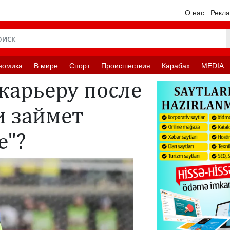
О нас
Рекл
номика
В мире
Спорт
Происшествия
Карабах
MEDIA
карьеру после
и займет
ле"?