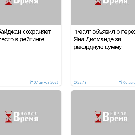
айджан сохраняет
"Реал" объявил о пер
место в рейтинге
Яна Диоманде за
рекордную сумму
07 август 2026
22:48
06 авг