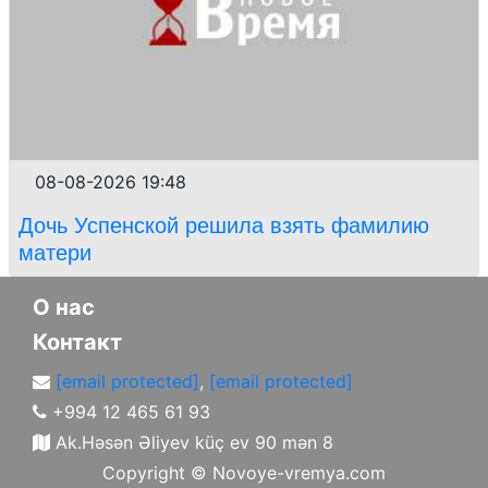
08-08-2026 19:48
Дочь Успенской решила взять фамилию
матери
О нас
Контакт
[email protected]
,
[email protected]
+994 12 465 61 93
Ak.Həsən Əliyev küç ev 90 mən 8
Copyright ©
Novoye-vremya.com