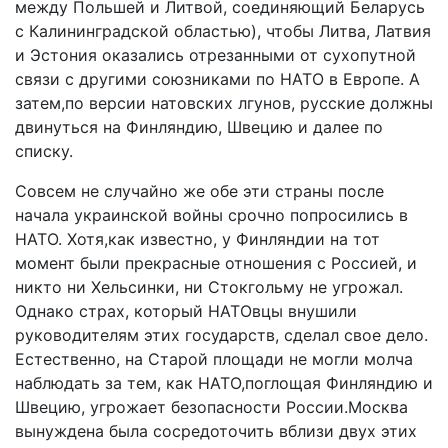
между Польшей и Литвой, соединяющий Беларусь
с Калининградской областью), чтобы Литва, Латвия
и Эстония оказались отрезанными от сухопутной
связи с другими союзниками по НАТО в Европе. А
затем,по версии натовских лгунов, русские должны
двинуться на Финляндию, Швецию и далее по
списку.
Совсем не случайно же обе эти страны после
начала украинской войны срочно попросились в
НАТО. Хотя,как известно, у Финляндии на тот
момент были прекрасные отношения с Россией, и
никто ни Хельсинки, ни Стокгольму не угрожал.
Однако страх, который НАТОвцы внушили
руководителям этих государств, сделал свое дело.
Естественно, на Старой площади не могли молча
наблюдать за тем, как НАТО,поглощая Финляндию и
Швецию, угрожает безопасности России.Москва
вынуждена была сосредоточить вблизи двух этих