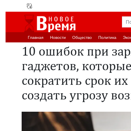
Главная
Новости
Oбщество
Политика
Эко
10 ошибок при за
гаджетов, которые
сократить срок их
создать угрозу во