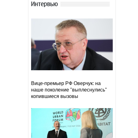
Интервью
Вэнс заявил о прогрессе на
21:28
переговорах с Ираном
Bloomberg: Украина и Запад
21:26
могут встать перед
необходимостью принять
условия РФ
Почти 175 000 жителей юга
21:18
Японии получили указание
об эвакуации из-за тайфуна
Вице-премьер РФ Оверчук: на
наше поколение "выплеснулись"
копившиеся вызовы