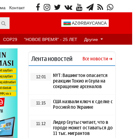
ама
Контакт
AZƏRBAYCANCA
COP29
"НОВОЕ ВРЕМЯ" - 25 ЛЕТ
Другие
Лента новостей
Все новости
NYT: Вашингтон опасается
12:01
реакции Токио и Сеула на
сокращение арсеналов
США назвали ключ к сделке с
11:15
Россией по Украине
Лидер Сеуты считает, что в
11:12
городе может оставаться до
11 тыс. мигрантов