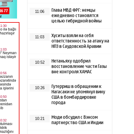
Глава МВД ФРГ: немцы
11:06
ежедневно становятся
целью гибридной войны
Хуситы взяли на себя
11:03
ответственность за атаку на
НПЗ в Саудовской Аравии
Нетаньяху одобрил
10:52
восстановление части Газы
вне контроля ХАМАС
Гутерриш в обращении к
10:26
Нагасаки не упомянул вину
США в бомбардировке
города
Моди обсудил с Вэнсом
10:21
партнерство США и Индии