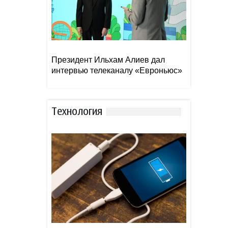
Президент Ильхам Алиев дал
интервью телеканалу «Евроньюс»
Тexнoлoгия