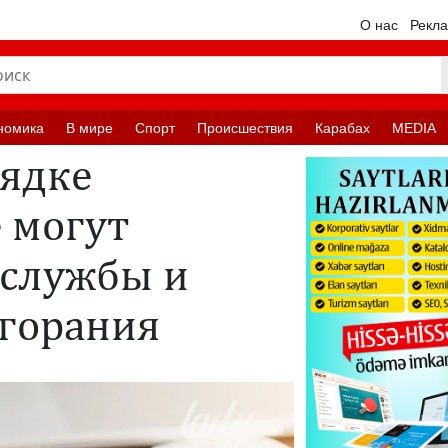
О нас
Рекл
номика
В мире
Спорт
Происшествия
Карабах
MEDIA
рядке
 могут
 службы и
згорания