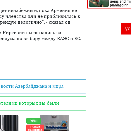
удет неизбежным, пока Армения не
су членства или не приблизилась к
ендум нелогично", - сказал он.
 и Киргизии высказались за
рендума по выбору между ЕАЭС и ЕС.
овости Азербайджана и мира
детелями которых вы были