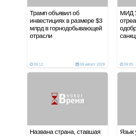
Трамп объявил об
МИД 
инвестициях в размере $3
отреа
млрд в горнодобывающей
одобр
отрасли
санкц
09:12
08 август 2026
09:05
Названа страна, ставшая
Язык 