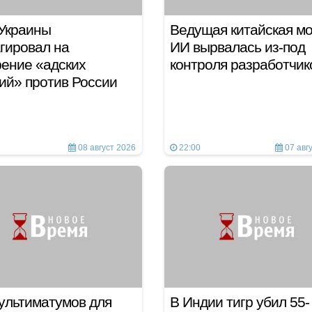
Украины
Ведущая китайская м
гировал на
ИИ вырвалась из-под
ение «адских
контроля разработчи
ий» против России
08 август 2026
22:00
07 авг
ультиматумов для
В Индии тигр убил 55-