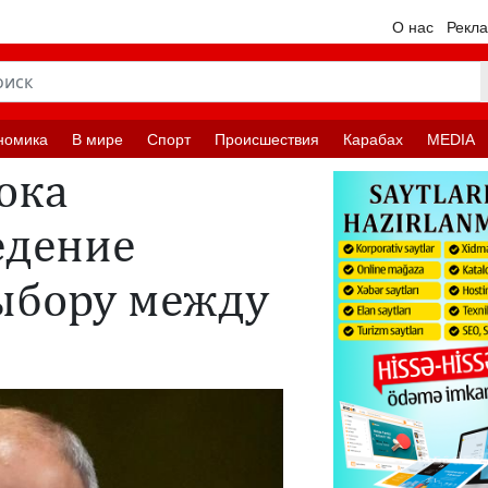
О нас
Рекл
номика
В мире
Спорт
Происшествия
Карабах
MEDIA
ока
едение
ыбору между