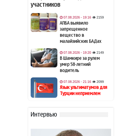
Вашингтонский меморандум:
21:16
участников
год новой эпохи Южного
Кавказа
07.08.2026 - 19:16
2159
АПБА выявило
Врач назвала главную пользу
20:48
запрещенное
кабачков
вещество в
малайзийских БАДах
Футболисту сборной Англии
20:28
Тоуни предъявили
07.08.2026 - 19:20
2149
обвинение в нападении в
В Шамкире за рулем
ночном клубе
умер 58-летний
водитель
В Абшероне мастера украли
20:20
07.08.2026 - 21:16
2099
из квартиры ювелирные
Язык ультиматумов для
украшения на 5 тыс.
Турции неприемлем
манатов
8 августа 2025 года: год,
20:00
Интервью
который оказался равен
десятилетиям
Известная актриса