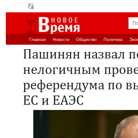
Главная
Новости
Oбщество
Политика
Эко
Пашинян назвал п
нелогичным пров
референдума по в
ЕС и ЕАЭС