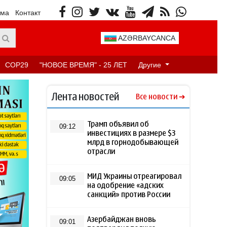
ама
Контакт
AZƏRBAYCANCA
COP29
"НОВОЕ ВРЕМЯ" - 25 ЛЕТ
Другие
Лента новостей
Все новости
Трамп объявил об
09:12
инвестициях в размере $3
млрд в горнодобывающей
отрасли
МИД Украины отреагировал
09:05
на одобрение «адских
санкций» против России
Азербайджан вновь
09:01