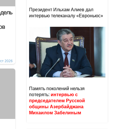
Президент Ильхам Алиев дал
одель
интервью телеканалу «Евроньюс»
ков
уст 2026
Память поколений нельзя
потерять:
интервью с
председателем Русской
общины Азербайджана
Михаилом Забелиным