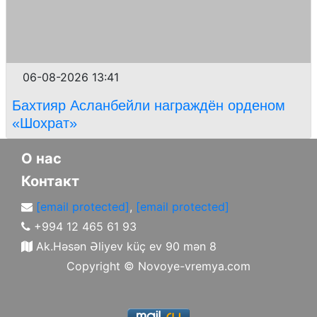
06-08-2026 13:41
Бахтияр Асланбейли награждён орденом
«Шохрат»
О нас
Контакт
[email protected]
,
[email protected]
+994 12 465 61 93
Ak.Həsən Əliyev küç ev 90 mən 8
Copyright ©
Novoye-vremya.com