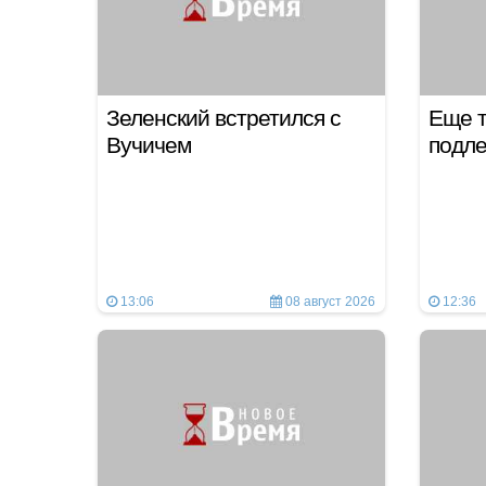
Зеленский встретился с
Еще т
Вучичем
подле
13:06
08 август 2026
12:36