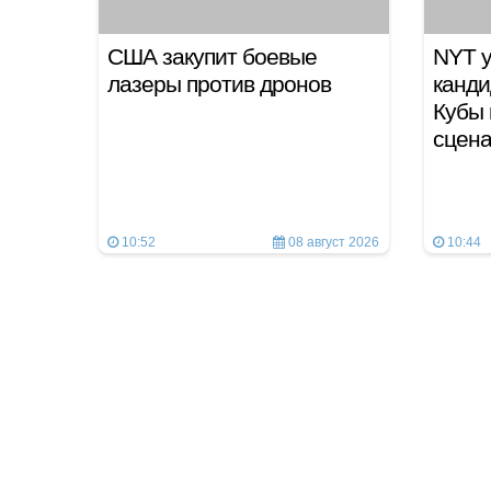
США закупит боевые
NYT у
лазеры против дронов
канди
Кубы 
сцен
10:52
08 август 2026
10:44