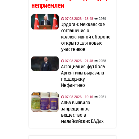
отверг вариант досрочной
неприемлем
отставки Мерца с поста
канцлера
07.08.2026 - 18:48
2269
Эрдоган: Мекканское
Bloomberg: Украина обещала
соглашение о
09:32
США не атаковать
коллективной обороне
инфраструктуру КТК в
открыто для новых
Черном море
участников
07.08.2026 - 21:48
2258
Трамп объявил об
09:12
Ассоциация футбола
инвестициях в размере $3
Аргентины выразила
млрд в горнодобывающей
отрасли
поддержку
Инфантино
МИД Украины отреагировал
09:05
07.08.2026 - 19:16
2251
на одобрение «адских
АПБА выявило
санкций» против России
запрещенное
вещество в
Азербайджан вновь
малайзийских БАДах
09:01
подтвердил полную
поддержку мирного
урегулирования конфликта в