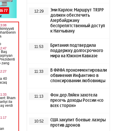
Эми Карлон: Маршрут TRIPP
12:29
должен обеспечить
Азербайджану
беспрепятственный доступ
к Нахчывану
Британия подтвердила
11:53
поддержку долгосрочного
мира на Южном Кавказе
В ФИФА прокомментировали
11:33
обвинения Инфантино в
спонсировании любовницы
Фон дер Ляйен захотела
11:13
пресечь доходы России «со
всех сторон»
США закупит боевые лазеры
10:52
против дронов