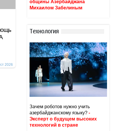
общины Азербайджана
Михаилом Забелиным
мощь
Тexнoлoгия
А
уст 2026
Зачем роботов нужно учить
азербайджанскому языку?
-
Эксперт о будущем высоких
технологий в стране