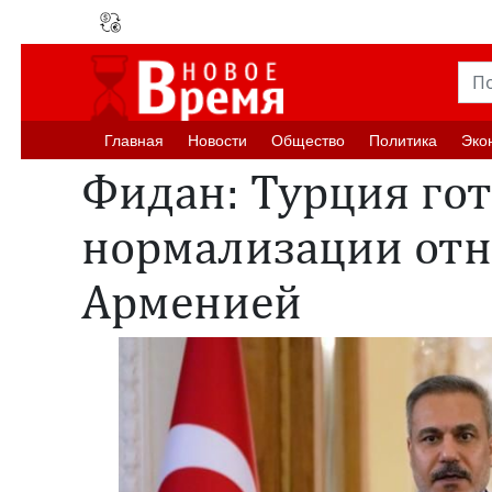
Главная
Новости
Oбщество
Политика
Эко
Фидан: Турция гот
нормализации отн
Арменией