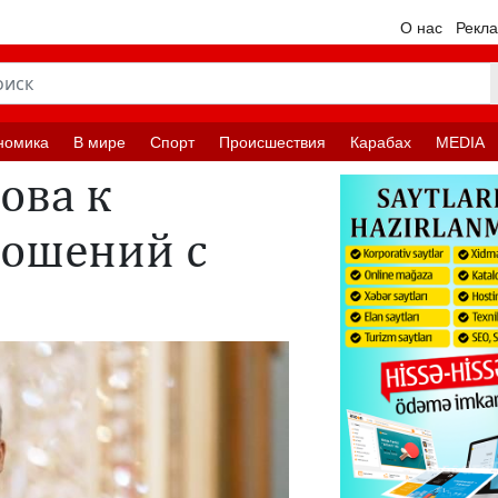
О нас
Рекл
номика
В мире
Спорт
Происшествия
Карабах
MEDIA
ова к
ошений с