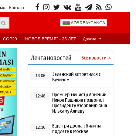
ама
Контакт
AZƏRBAYCANCA
COP29
"НОВОЕ ВРЕМЯ" - 25 ЛЕТ
Другие
Лента новостей
Все новости
Зеленский встретился с
13:06
Вучичем
Премьер-министр Армении
12:48
Никол Пашинян позвонил
Президенту Азербайджана
Ильхаму Алиеву
Еще три дрона сбили на
12:36
подлете к Москве