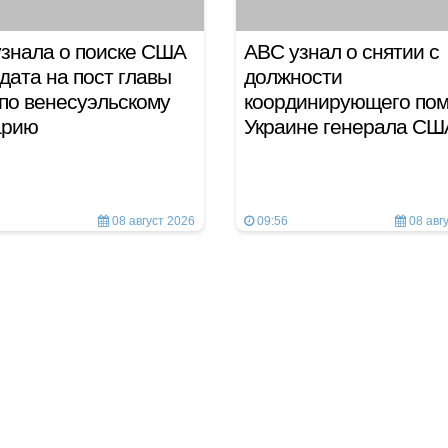
знала о поиске США
ABC узнал о снятии с
дата на пост главы
должности
по венесуэльскому
координирующего по
арию
Украине генерала СШ
08 август 2026
09:56
08 авг