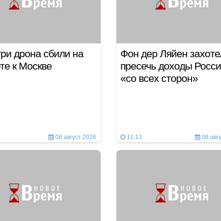
ри дрона сбили на
Фон дер Ляйен захоте
те к Москве
пресечь доходы Росс
«со всех сторон»
08 август 2026
11:13
08 авг