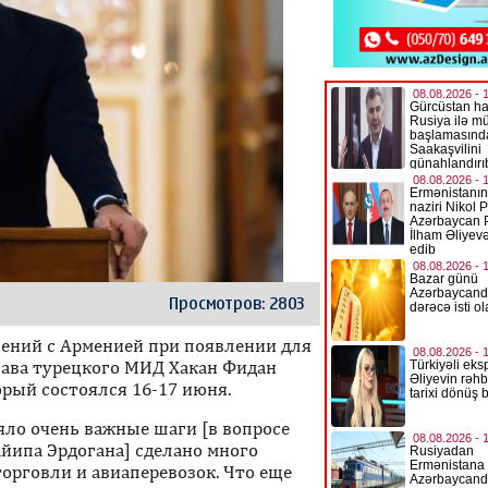
Просмотров: 2803
ений с Арменией при появлении для
лава турецкого МИД Хакан Фидан
торый состоялся 16-17 июня.
ло очень важные шаги [в вопросе
айипа Эрдогана] сделано много
орговли и авиаперевозок. Что еще