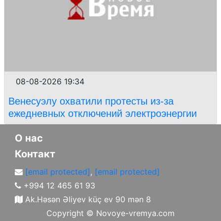
08-08-2026 19:34
Венесуэлу охватили протесты из-за
ежедневных отключений электроэнергии
О нас
Контакт
[email protected]
,
[email protected]
+994 12 465 61 93
Ak.Həsən Əliyev küç ev 90 mən 8
Copyright ©
Novoye-vremya.com