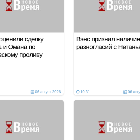
оценили сделку
Вэнс признал наличие
 и Омана по
разногласий с Нетань
скому проливу
06 август 2026
10:31
06 авг