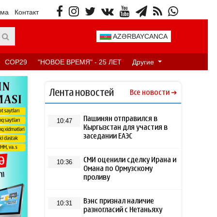
ама
Контакт
AZƏRBAYCANCA
COP29
"НОВОЕ ВРЕМЯ" - 25 ЛЕТ
Другие
Лента новостей
Все новости
Пашинян отправился в
10:47
Кыргызстан для участия в
заседании ЕАЭС
СМИ оценили сделку Ирана и
10:36
Омана по Ормузскому
проливу
Вэнс признал наличие
10:31
разногласий с Нетаньяху