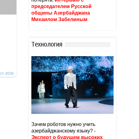
председателем Русской
общины Азербайджана
Михаилом Забелиным
Тexнoлoгия
уст 2026
Зачем роботов нужно учить
азербайджанскому языку?
-
Эксперт о будущем высоких