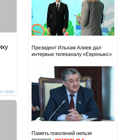
яху
Президент Ильхам Алиев дал
интервью телеканалу «Евроньюс»
уст 2026
Память поколений нельзя
потерять:
интервью с