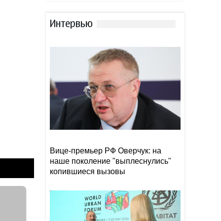
планировали захватить
Иран за 48 часов, как и
Сирию
Интервью
Останки пропавшей в Греции
09:00
туристки нашли в чемодане
Начался официальный визит
08:58
Джейхуна Байрамова в
Украину
Вице-премьер РФ Оверчук: на
наше поколение "выплеснулись"
копившиеся вызовы