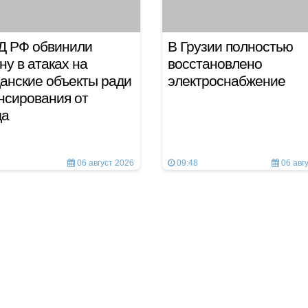
Д РФ обвинили
В Грузии полностью
ну в атаках на
восстановлено
анские объекты ради
электроснабжение
нсирования от
да
06 август 2026
09:48
06 авг