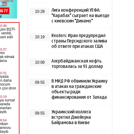
Лига конференций УЕФА:
10:28
"Карабах" сыграет на выезде
с киевским "Динамо"
Reuters: Иран предупредил
10:19
страны Персидского залива
об ответе при атаках США
Азербайджанская нефть
10:08
торговалась за 91 доллар
В МИД РФ обвинили Украину
09:55
в атаках на гражданские
объекты ради
финансирования от Запада
Украинский коллега
09:55
встретил Джейхуна
Байрамова в Киеве