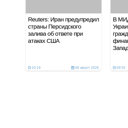
Reuters: Иран предупредил
В МИ
страны Персидского
Украи
залива об ответе при
гражд
атаках США
фина
Запа
10:19
06 август 2026
09:55