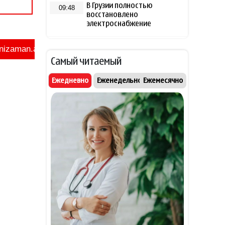
В Грузии полностью
09:48
восстановлено
электроснабжение
Трамп пригрозил тюрьмой
09:42
распространителям
Самый читаемый
"сливов" о нехватке
боеприпасов в США
Ежедневно
Еженедельно
Ежемесячно
ЦРУ намерено усилить
09:37
давление на власти Кубы
Такер Карлсон обвинил
09:30
руководство США во лжи о
военной операции против
Ирана
Лига чемпионов УЕФА:
09:28
"Сабах" на выезде уступил
"Орхусу"
- ВИДЕО