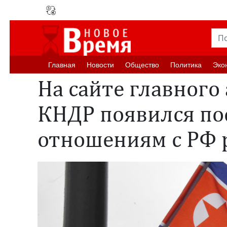
Главная
Новости
Oбщество
Политика
Эко
На сайте главного
КНДР появился п
отношениям с РФ 