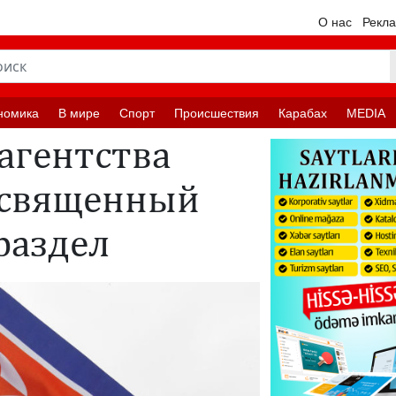
О нас
Рекл
номика
В мире
Спорт
Происшествия
Карабах
MEDIA
 агентства
освященный
раздел