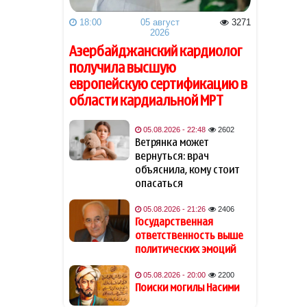
Генсек НАТО выступил с
09:25
заявлением после ударов
18:00
05 август
3271
России по Киеву
2026
Азербайджанский кардиолог
Трамп заявил об обладании
09:19
получила высшую
США 60 процентов мировых
европейскую сертификацию в
запасов нефти и газа
области кардиальной МРТ
Politico: Сотрудничество США
09:16
05.08.2026 - 22:48
2602
и Украины в сфере разведки
Ветрянка может
улучшилось
вернуться: врач
объяснила, кому стоит
Захарова обвинила Макрона
09:10
опасаться
в подстрекательстве
Украины к терактам против
05.08.2026 - 21:26
2406
россиян
Государственная
ответственность выше
политических эмоций
Трамп: Я предпочел бы
09:04
заключить сделку с Ираном
05.08.2026 - 20:00
2200
Поиски могилы Насими
Пезешкиан: Они
09:00