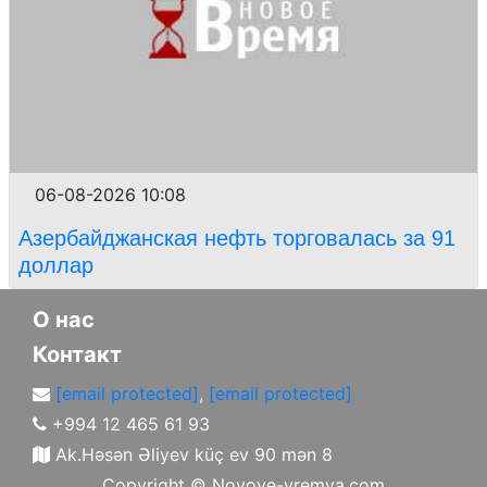
06-08-2026 10:08
Азербайджанская нефть торговалась за 91
доллар
О нас
Контакт
[email protected]
,
[email protected]
+994 12 465 61 93
Ak.Həsən Əliyev küç ev 90 mən 8
Copyright ©
Novoye-vremya.com