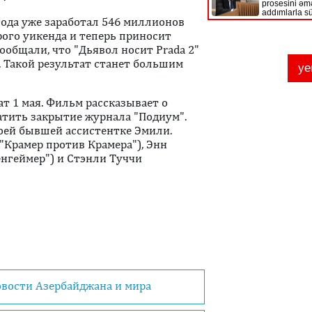
года уже заработал 546 миллионов
рого уикенда и теперь приносит
ообщали, что "Дьявол носит Prada 2"
 Такой результат станет большим
т 1 мая. Фильм рассказывает о
атить закрытие журнала "Подиум".
воей бывшей ассистентке Эмили.
"Крамер против Крамера"), Энн
енгеймер") и Стэнли Туччи
овости Азербайджана и мира