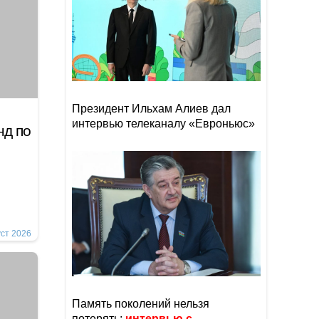
Президент Ильхам Алиев дал
интервью телеканалу «Евроньюс»
нд по
уст 2026
Память поколений нельзя
потерять:
интервью с