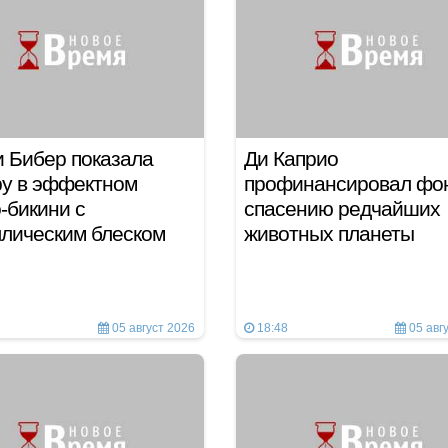
 Бибер показала
Ди Каприо
у в эффектном
профинансировал фо
-бикини с
спасению редчайших
ллическим блеском
животных планеты
05 август 2026
18:48
05 авг