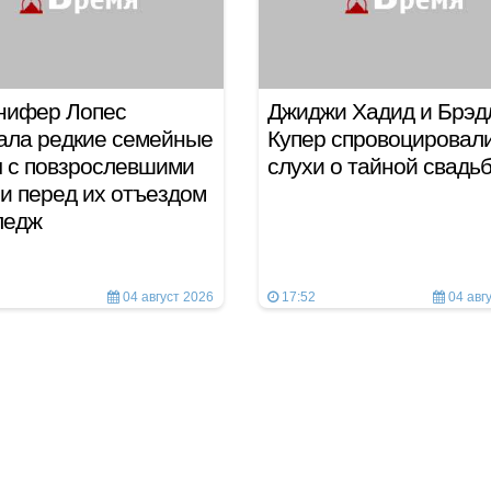
нифер Лопес
Джиджи Хадид и Брэд
ала редкие семейные
Купер спровоцировал
 с повзрослевшими
слухи о тайной свадь
и перед их отъездом
лледж
04 август 2026
17:52
04 авг