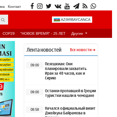
ама
Контакт
AZƏRBAYCANCA
COP29
"НОВОЕ ВРЕМЯ" - 25 ЛЕТ
Другие
Лента новостей
Все новости
Пезешкиан: Они
09:00
планировали захватить
Иран за 48 часов, как и
Сирию
Останки пропавшей в Греции
09:00
туристки нашли в чемодане
Начался официальный визит
08:58
Джейхуна Байрамова в