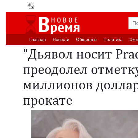
Главная
Новости
Oбщество
Политика
Эко
"Дьявол носит Pra
преодолел отметку
миллионов доллар
прокате