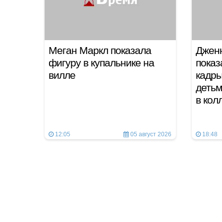
Меган Маркл показала
Джен
фигуру в купальнике на
показ
вилле
кадры
детьм
в ко
12:05
05 август 2026
18:48