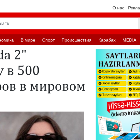
О нас
Рекл
номика
В мире
Спорт
Происшествия
Карабах
MEDIA
da 2"
 в 500
ов в мировом