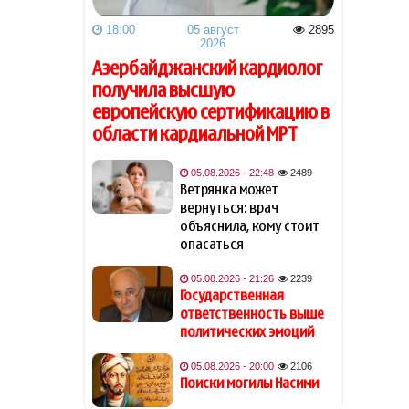
Радостная новость для
20:20
18:00
05 август
2895
пассажиров бакинского
2026
метро
Азербайджанский кардиолог
получила высшую
Поиски могилы Насими
20:00
европейскую сертификацию в
области кардиальной МРТ
2.7 млн манатов будет
19:58
потрачено на закупку
05.08.2026 - 22:48
2489
медицинского кислорода
Ветрянка может
для больниц Азербайджана
вернуться: врач
объяснила, кому стоит
В одном из торговых
19:54
опасаться
центров Баку произошел
несчастный случай
05.08.2026 - 21:26
2239
Государственная
ответственность выше
Хейли Бибер показала
19:48
политических эмоций
фигуру в эффектном микро-
бикини с металлическим
05.08.2026 - 20:00
2106
блеском
Поиски могилы Насими