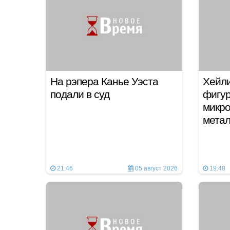
На рэпера Канье Уэста
Хейли
подали в суд
фигур
микро
мета
21:46
05 август 2026
19:48