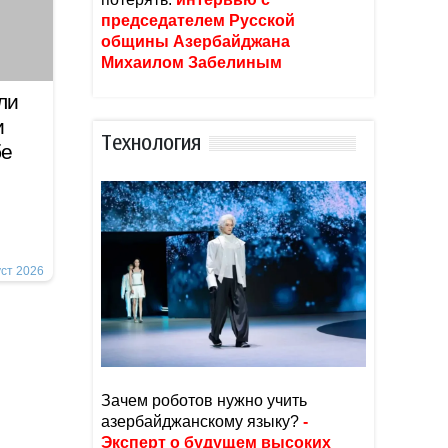
председателем Русской
общины Азербайджана
Михаилом Забелиным
ли
и
Тexнoлoгия
бе
уст 2026
Зачем роботов нужно учить
азербайджанскому языку?
-
Эксперт о будущем высоких