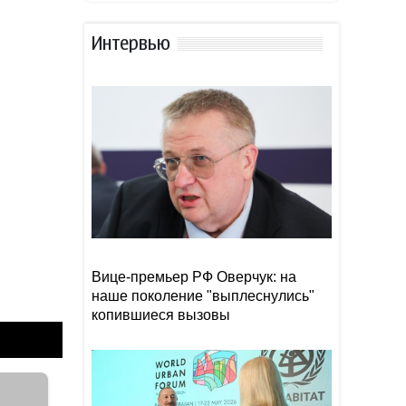
Ученые предложили
19:40
амбициозный план по
спасению Земли после
Интервью
гибели Солнца
Минимум 89 человек
19:34
погибли из-за наводнений в
индийском штате Ассам
Азербайджанские
19:28
тхэквондисты завоевали 22
медали на турнире Batumi
Open
Вице-премьер РФ Оверчук: на
наше поколение "выплеснулись"
копившиеся вызовы