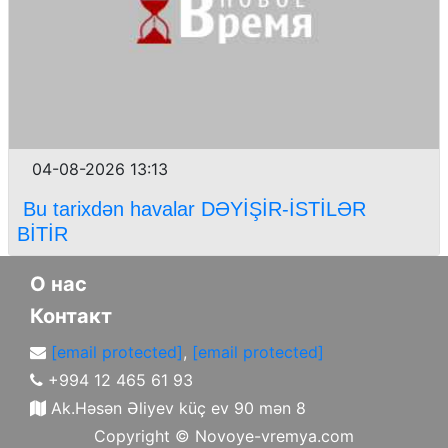
04-08-2026 13:13
Bu tarixdən havalar DƏYİŞİR-İSTİLƏR
BİTİR
О нас
Контакт
[email protected]
,
[email protected]
+994 12 465 61 93
Ak.Həsən Əliyev küç ev 90 mən 8
Copyright ©
Novoye-vremya.com