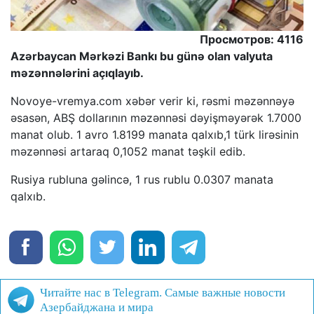
Просмотров: 4116
Azərbaycan Mərkəzi Bankı bu günə olan valyuta
məzənnələrini açıqlayıb.
Novoye-vremya.com xəbər verir ki, rəsmi məzənnəyə
əsasən, ABŞ dollarının məzənnəsi dəyişməyərək 1.7000
manat olub. 1 avro 1.8199 manata qalxıb,1 türk lirəsinin
məzənnəsi artaraq 0,1052 manat təşkil edib.
Rusiya rubluna gəlincə, 1 rus rublu 0.0307 manata
qalxıb.
Читайте нас в Telegram. Самые важные новости
Азербайджана и мира