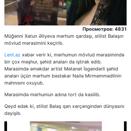
Просмотров: 4831
Müğənni Xatun Əliyeva mərhum qardaşı, stilist Balaşın
mövlud mərasimini keçirib.
Lent.az
xəbər verir ki, mərhumun mövlud mərasimində
bir çox məşhur, şəhid anaları da iştirak edib.
Mərasimdə əməkdar artist Mətanət İsgəndərli şəhid
anaları üçün mərhum bəstəkar Nailə Mirməmmədlinin
mahnısını oxuyub.
Mərasimdə mərhumun adına tort da kəsilib.
Qeyd edək ki, stilist Balaş qan xərçəngindən dünyasını
dəyişib.