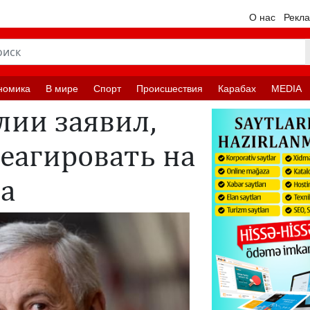
О нас
Рекл
номика
В мире
Спорт
Происшествия
Карабах
MEDIA
лии заявил,
реагировать на
а