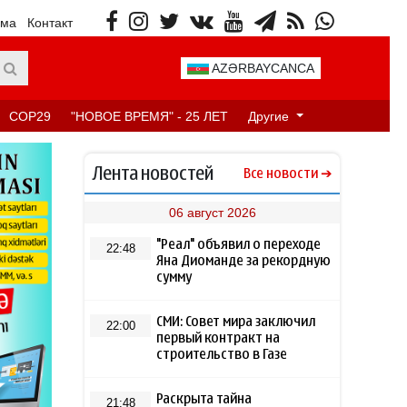
ама
Контакт
AZƏRBAYCANCA
COP29
"НОВОЕ ВРЕМЯ" - 25 ЛЕТ
Другие
Лента новостей
Все новости
06 август 2026
"Реал" объявил о переходе
22:48
Яна Диоманде за рекордную
сумму
СМИ: Совет мира заключил
22:00
первый контракт на
строительство в Газе
Раскрыта тайна
21:48