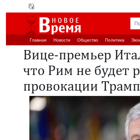
Главная
Новости
Oбщество
Политика
Эко
Вице-премьер Ита
что Рим не будет 
провокации Трамп