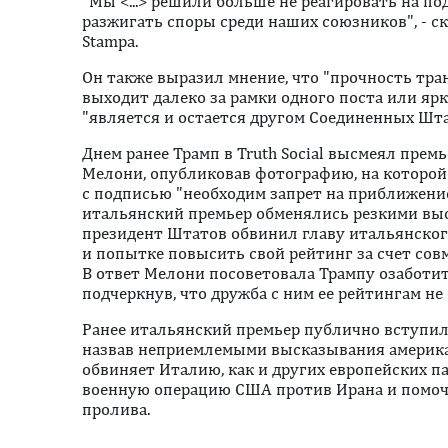
"Мы <...> решили больше не реагировать на п
разжигать споры среди наших союзников", - ск
Stampa.
Он также выразил мнение, что "прочность тр
выходит далеко за рамки одного поста или ярк
"является и остается другом Соединенных Шта
Днем ранее Трамп в Truth Social высмеял пре
Мелони, опубликовав фотографию, на которой 
с подписью "необходим запрет на приближение
итальянский премьер обменялись резкими выс
президент Штатов обвинил главу итальянског
и попытке повысить свой рейтинг за счет сов
В ответ Мелони посоветовала Трампу озаботи
подчеркнув, что дружба с ним ее рейтингам не
Ранее итальянский премьер публично вступила
назвав неприемлемыми высказывания американ
обвиняет Италию, как и других европейских п
военную операцию США против Ирана и помоч
пролива.