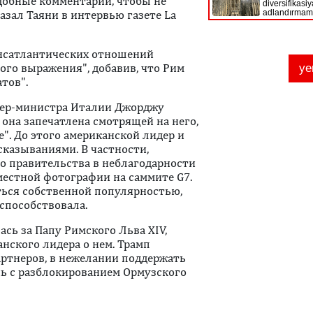
одобные комментарии, чтобы не
азал Таяни в интервью газете La
ансатлантических отношений
ого выражения", добавив, что Рим
тов".
мьер-министра Италии Джорджу
она запечатлена смотрящей на него,
". До этого американской лидер и
казываниями. В частности,
о правительства в неблагодарности
местной фотографии на саммите G7.
ться собственной популярностью,
 способствовала.
сь за Папу Римского Льва XIV,
ского лидера о нем. Трамп
артнеров, в нежелании поддержать
ь с разблокированием Ормузского