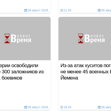
06 август 2026
21:26
06 авг
ерии освободили
Из-за атак хуситов по
 300 заложников из
не менее 45 военных
а боевиков
Йемена
06 август 2026
19:34
06 авг