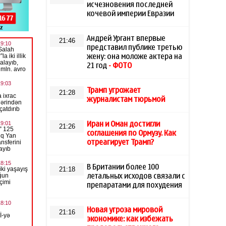
исчезновения последней
кочевой империи Евразии
Андрей Ургант впервые
21:46
представил публике третью
жену: она моложе актера на
21 год
- ФОТО
Трамп угрожает
21:28
журналистам тюрьмой
Иран и Оман достигли
21:26
соглашения по Ормузу. Как
отреагирует Трамп?
В Британии более 100
21:18
летальных исходов связали с
препаратами для похудения
Новая угроза мировой
21:16
экономике: как избежать