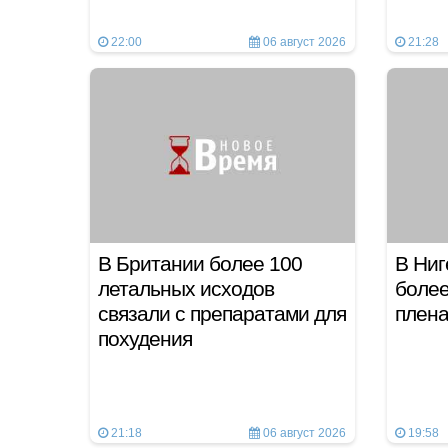
22:00
06 август 2026
21:28
В Британии более 100
В Ниг
летальных исходов
более
связали с препаратами для
плен
похудения
21:18
06 август 2026
19:58