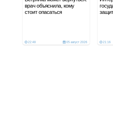
врач объяснила, кому
госуд
стоит опасаться
защит
22:48
05 август 2026
21:16