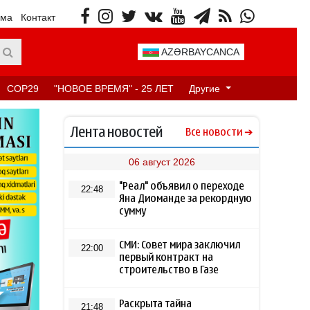
ама
Контакт
AZƏRBAYCANCA
COP29
"НОВОЕ ВРЕМЯ" - 25 ЛЕТ
Другие
Лента новостей
Все новости
06 август 2026
"Реал" объявил о переходе
22:48
Яна Диоманде за рекордную
сумму
СМИ: Совет мира заключил
22:00
первый контракт на
строительство в Газе
Раскрыта тайна
21:48