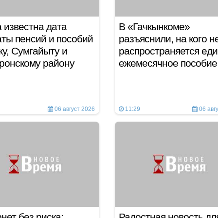
 известна дата
В «Гачкынкоме»
ты пенсий и пособий
разъяснили, на кого н
ку, Сумгайыту и
распространяется ед
ронскому району
ежемесячное пособие
06 август 2026
11:29
06 авг
нет без риска:
Радостная новость дл