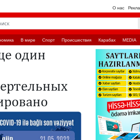
О нас
Рекл
номика
В мире
Спорт
Происшествия
Карабах
MEDIA
ще один
мертельных
ировано