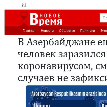
Главная
Новости
Oбщество
Политика
Эко
В Азербайджане е
человек заразился
коронавирусом, с
случаев не зафикс