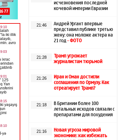
исчезновения последней
кочевой империи Евразии
Андрей Ургант впервые
21:46
представил публике третью
жену: она моложе актера на
21 год
- ФОТО
Трамп угрожает
21:28
журналистам тюрьмой
Иран и Оман достигли
21:26
соглашения по Ормузу. Как
отреагирует Трамп?
В Британии более 100
21:18
летальных исходов связали с
препаратами для похудения
Новая угроза мировой
21:16
экономике: как избежать