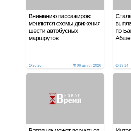
Вниманию пассажиров:
Стала
меняются схемы движения
выпла
шести автобусных
по Ба
маршрутов
Абше
20:20
06 август 2026
13:14
Ветрянка может вернуться:
Интер