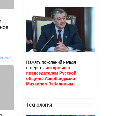
е
иное
уст 2026
Память поколений нельзя
потерять:
интервью с
председателем Русской
общины Азербайджана
Михаилом Забелиным
Тexнoлoгия
я