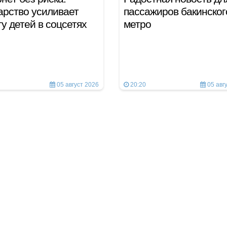
арство усиливает
пассажиров бакинског
у детей в соцсетях
метро
05 август 2026
20:20
05 авг