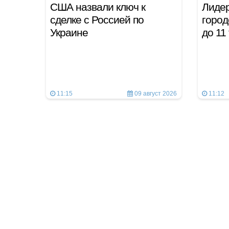
США назвали ключ к
Лидер
сделке с Россией по
город
Украине
до 11
11:15
09 август 2026
11:12