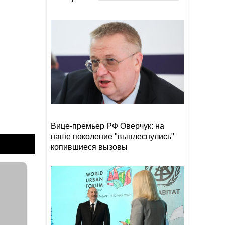
Психолог: Спонтанные
10:03
желания на выносливость
после 30 лет возникают не
просто так
Выдвинуты новые условия
09:39
для открытия Ормузского
пролива
NYT: у США осталось менее
09:32
1,7 тыс. ракет для Patriot из-
за операции против Ирана
Вице-премьер РФ Оверчук: на
наше поколение "выплеснулись"
копившиеся вызовы