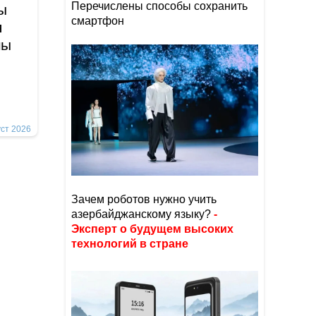
Перечислены способы сохранить
ы
смартфон
я
йны
уст 2026
Зачем роботов нужно учить
азербайджанскому языку?
-
Эксперт о будущем высоких
технологий в стране