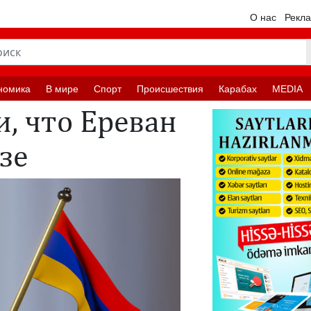
О нас
Рекл
номика
В мире
Спорт
Происшествия
Карабах
MEDIA
, что Ереван
зе