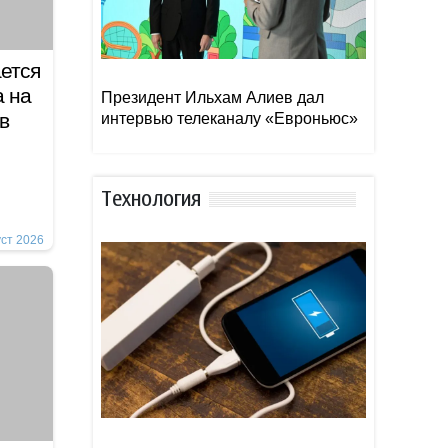
ется
а на
Президент Ильхам Алиев дал
в
интервью телеканалу «Евроньюс»
Тexнoлoгия
уст 2026