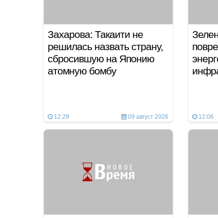
Захарова: Такаити не
Зелен
решилась назвать страну,
повре
сбросившую на Японию
энерг
атомную бомбу
инфр
12:29
09 август 2026
12:06