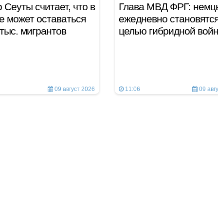
 Сеуты считает, что в
Глава МВД ФРГ: немц
е может оставаться
ежедневно становятс
 тыс. мигрантов
целью гибридной во
09 август 2026
11:06
09 авг