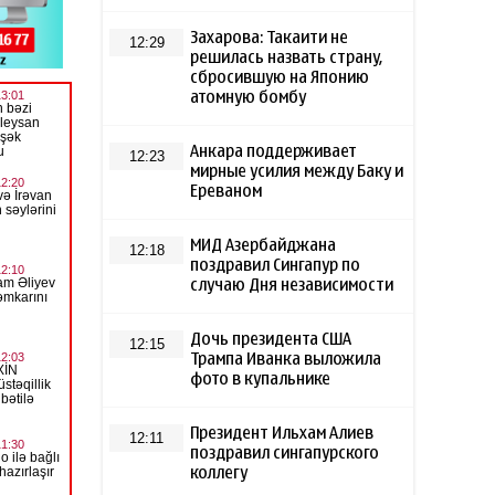
Захарова: Такаити не
12:29
решилась назвать страну,
сбросившую на Японию
атомную бомбу
Анкара поддерживает
12:23
мирные усилия между Баку и
Ереваном
МИД Азербайджана
12:18
поздравил Сингапур по
случаю Дня независимости
Дочь президента США
12:15
Трампа Иванка выложила
фото в купальнике
Президент Ильхам Алиев
12:11
поздравил сингапурского
коллегу