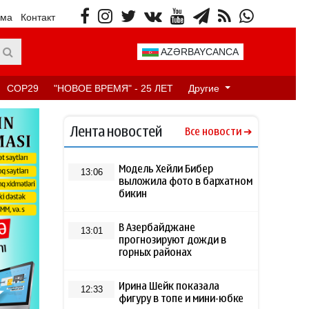
ама
Контакт
AZƏRBAYCANCA
COP29
"НОВОЕ ВРЕМЯ" - 25 ЛЕТ
Другие
Лента новостей
Все новости
Модель Хейли Бибер
13:06
выложила фото в бархатном
бикин
В Азербайджане
13:01
прогнозируют дожди в
горных районах
Ирина Шейк показала
12:33
фигуру в топе и мини-юбке