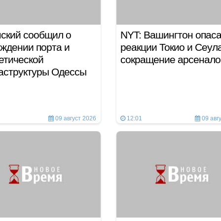
ский сообщил о
NYT: Вашингтон опаса
ждении порта и
реакции Токио и Сеул
етической
сокращение арсенало
аструктуры Одессы
09 август 2026
12:01
09 авг