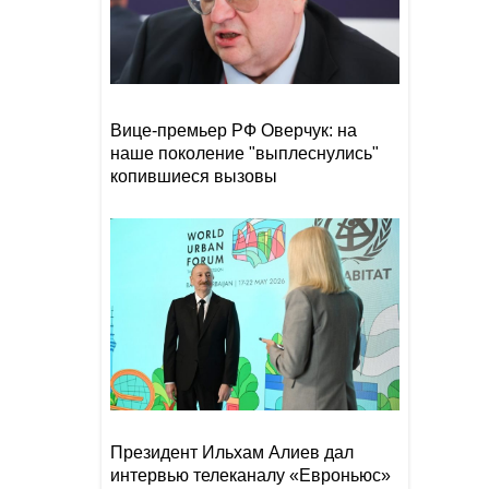
В Астаре изъяли 18 кг
19:20
наркотиков
- ВИДЕО
Рекордный рост цен на
19:16
Вице-премьер РФ Оверчук: на
фрукты и падение торговли
наше поколение "выплеснулись"
на 66%: что ждет Армению?
-
ВИДЕО
копившиеся вызовы
Уровень воды в Рейне
19:08
обновил исторический
рекорд обмеления
Президент Ильхам Алиев дал
интервью телеканалу «Евроньюс»