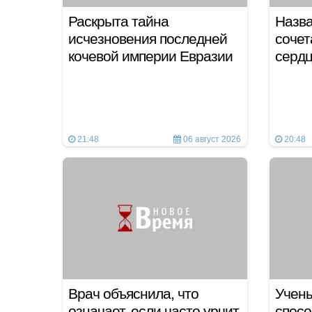
Раскрыта тайна
Назв
исчезновения последней
сочет
кочевой империи Евразии
сердц
21:48
06 август 2026
20:48
Врач объяснила, что
Учен
означает, если часто урчит
спосо