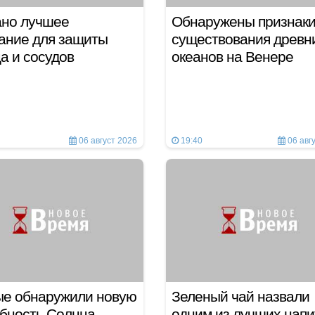
ано лучшее
Обнаружены признак
ание для защиты
существования древн
а и сосудов
океанов на Венере
06 август 2026
19:40
06 авг
ые обнаружили новую
Зеленый чай назвали
бность Солнца
одним из лучших напи