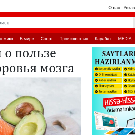
О нас
Рекл
номика
В мире
Спорт
Происшествия
Карабах
MEDIA
 о пользе
оровья мозга