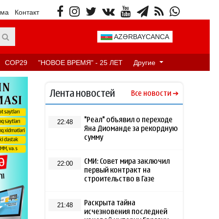
ама
Контакт
AZƏRBAYCANCA
COP29
"НОВОЕ ВРЕМЯ" - 25 ЛЕТ
Другие
Лента новостей
Все новости
"Реал" объявил о переходе
22:48
Яна Диоманде за рекордную
сумму
СМИ: Совет мира заключил
22:00
первый контракт на
строительство в Газе
Раскрыта тайна
21:48
исчезновения последней