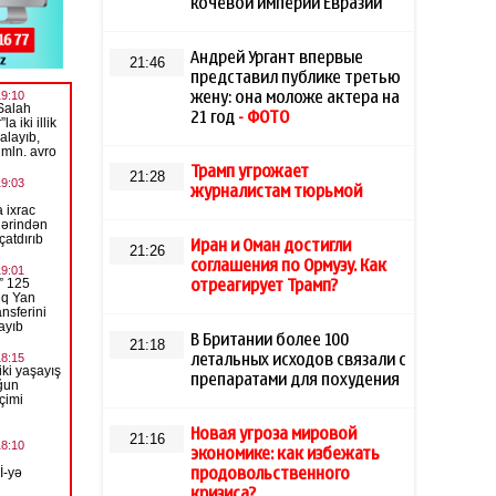
кочевой империи Евразии
Андрей Ургант впервые
21:46
представил публике третью
жену: она моложе актера на
21 год
- ФОТО
Трамп угрожает
21:28
журналистам тюрьмой
Иран и Оман достигли
21:26
соглашения по Ормузу. Как
отреагирует Трамп?
В Британии более 100
21:18
летальных исходов связали с
препаратами для похудения
Новая угроза мировой
21:16
экономике: как избежать
продовольственного
кризиса?