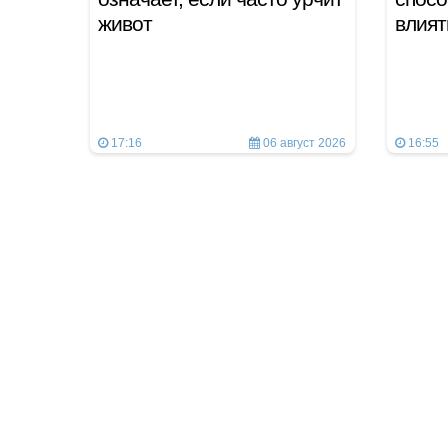
живот
влият
17:16
06 август 2026
16:55