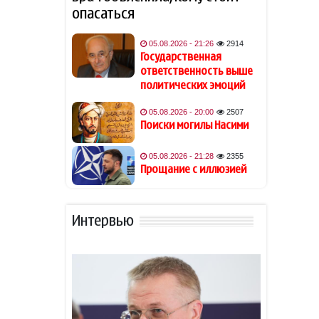
опасаться
В Баку вынесен приговор
19:54
тиктокерше Beniz по делу о
05.08.2026 - 21:26
2914
вымогательстве у экс-
Государственная
возлюбленного
ответственность выше
политических эмоций
Джаред Лето лишился роли
19:48
05.08.2026 - 20:00
2507
в фильме на фоне
Поиски могилы Насими
обвинений в насилии
05.08.2026 - 21:28
2355
Обнаружены признаки
19:40
Прощание с иллюзией
существования древних
океанов на Венере
Интервью
Из-за атак хуситов погибли
19:34
не менее 45 военных ВС
Йемена
Гави покрасил волосы в
19:28
розовый цвет в честь
победы Испании на ЧМ-2026