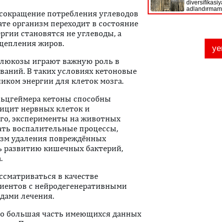
 сокращение потребления углеводов
ате организм переходит в состояние
ргии становятся не углеводы, а
сщепления жиров.
 глюкозы играют важную роль в
ваний. В таких условиях кетоновые
иком энергии для клеток мозга.
Альцгеймера кетоны способны
ицит нервных клеток и
го, эксперименты на животных
ать воспалительные процессы,
зм удаления повреждённых
ь развитию кишечных бактерий,
.
ссматриваться в качестве
иентов с нейродегенеративными
дами лечения.
что большая часть имеющихся данных