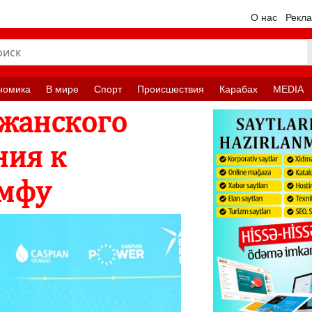
О нас
Рекл
номика
В мире
Спорт
Происшествия
Карабах
MEDIA
жанского
ния к
умфу