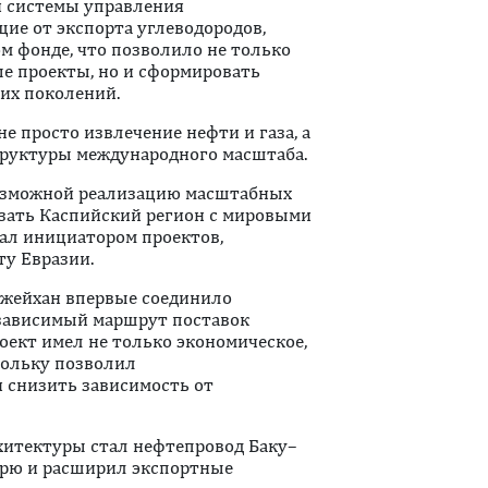
й системы управления
ие от экспорта углеводородов,
м фонде, что позволило не только
 проекты, но и сформировать
их поколений.
е просто извлечение нефти и газа, а
труктуры международного масштаба.
возможной реализацию масштабных
зать Каспийский регион с мировыми
тал инициатором проектов,
у Евразии.
жейхан впервые соединило
езависимый маршрут поставок
оект имел не только экономическое,
кольку позволил
 снизить зависимость от
хитектуры стал нефтепровод Баку–
орю и расширил экспортные