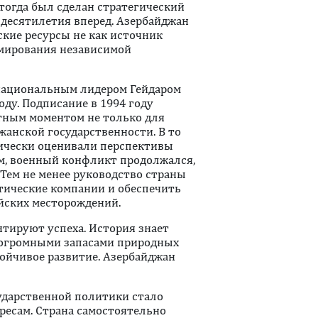
тогда был сделан стратегический
 десятилетия вперед. Азербайджан
кие ресурсы не как источник
рмирования независимой
национальным лидером Гейдаром
ду. Подписание в 1994 году
отным моментом не только для
джанской государственности. В то
ически оценивали перспективы
м, военный конфликт продолжался,
 Тем не менее руководство страны
тические компании и обеспечить
йских месторождений.
нтируют успеха. История знает
 огромными запасами природных
тойчивое развитие. Азербайджан
сударственной политики стало
есам. Страна самостоятельно