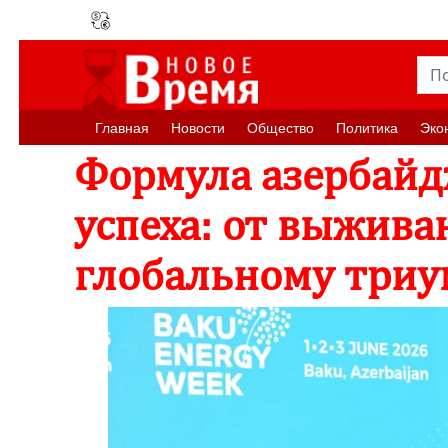
Главная
Новости
Oбщество
Политика
Эко
Формула азербайд
успеха: от выжива
глобальному три