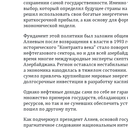
сохранении самой государственности. Именно 
выбор, который определил будущее страны на
решил использовать свои богатые энергетичес
краткосрочной прибыли, а как основу для фо
экономической модели.
Фундамент этой политики был заложен обще
Алиевым после возвращения к власти в 1993 го
исторического "Контракта века" стало повор
нефтегазового сектора, но и для всей азербай
время многие международные эксперты скепт
Азербайджана. Регион оставался нестабильны
а экономика находилась в тяжелом состоянии.
сумело привлечь крупнейшие мировые энерге
долгосрочные инвестиции в разработку каспи
Однако нефтяные доходы сами по себе не гара
множество примеров государств, обладающих
ресурсов, но так и не сумевших обеспечить ус
пошел по другому пути.
Как подчеркнул президент Алиев, основой го
прагматичное следование национальным интер