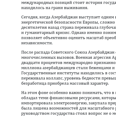
международных позиций стоит история государ
находилось на грани выживания.
Сегодня, когда Азербайджан выступает одним
энергетической безопасности Европы, сложно 
десятилетия назад страна переживала глубоч
и гуманитарный кризис. Однако именно поним
позволяет объективно оценить масштаб преоб
независимости.
После распада Советского Союза Азербайджан 
многочисленных вызовов. Военная агрессия А
двадцати процентов международно признанной
миллиона азербайджанцев стали беженцами и
Государственные институты находились в сос
переживала коллапс, уровень бедности превы
безработица приобрела массовый характер.
На этом фоне особенно важно понимать, что в 
обладал теми финансовыми ресурсами, которы
импортировала электроэнергию, закупала при
была лишена возможностей для масштабного р
руководством государства стоял вопрос не о м