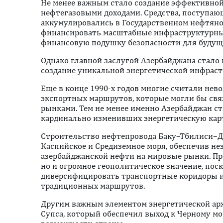
Не менее важным стало создание эффективно
нефтегазовыми доходами. Средства, поступающ
аккумулировались в Государственном нефтяно
финансировать масштабные инфраструктурные
финансовую подушку безопасности для будущ
Однако главной заслугой Азербайджана стало н
создание уникальной энергетической инфрас
Еще в конце 1990-х годов многие считали не
экспортных маршрутов, которые могли бы свя
рынками. Тем не менее именно Азербайджан с
кардинально изменивших энергетическую карт
Строительство нефтепровода Баку–Тбилиси–Д
Каспийское и Средиземное моря, обеспечив н
азербайджанской нефти на мировые рынки. Пр
но и огромное геополитическое значение, пос
диверсифицировать транспортные коридоры и
традиционных маршрутов.
Другим важным элементом энергетической ар
Супса, который обеспечил выход к Черному м