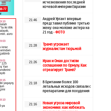
исчезновения последней
кочевой империи Евразии
Андрей Ургант впервые
21:46
представил публике третью
жену: она моложе актера на
21 год
- ФОТО
Трамп угрожает
21:28
журналистам тюрьмой
Иран и Оман достигли
21:26
соглашения по Ормузу. Как
отреагирует Трамп?
В Британии более 100
21:18
летальных исходов связали с
препаратами для похудения
Новая угроза мировой
21:16
экономике: как избежать