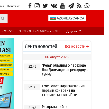
ама
Контакт
AZƏRBAYCANCA
COP29
"НОВОЕ ВРЕМЯ" - 25 ЛЕТ
Другие
Лента новостей
Все новости
06 август 2026
"Реал" объявил о переходе
22:48
Яна Диоманде за рекордную
сумму
СМИ: Совет мира заключил
22:00
первый контракт на
строительство в Газе
Раскрыта тайна
21:48