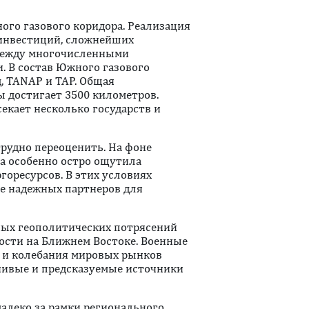
го газового коридора. Реализация
инвестиций, сложнейших
между многочисленными
 В состав Южного газового
, TANAP и TAP. Общая
 достигает 3500 километров.
екает несколько государств и
рудно переоценить. На фоне
па особенно остро ощутила
оресурсов. В этих условиях
ее надежных партнеров для
ных геополитических потрясений
ости на Ближнем Востоке. Военные
 и колебания мировых рынков
чивые и предсказуемые источники
алеко за рамки регионального