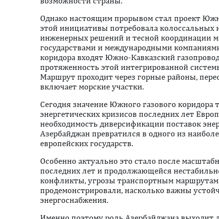
возможности страны.
Однако настоящим прорывом стал проект Южно
этой инициативы потребовала колоссальных 
инженерных решений и тесной координации 
государствами и международными компаниями.
коридора входят Южно-Кавказский газопровод
протяженность этой интегрированной системы
Маршрут проходит через горные районы, перес
включает морские участки.
Сегодня значение Южного газового коридора т
энергетических кризисов последних лет Евро
необходимость диверсификации поставок энерг
Азербайджан превратился в одного из наибол
европейских государств.
Особенно актуально это стало после масштаб
последних лет и продолжающейся нестабильн
конфликты, угрозы транспортным маршрутам
продемонстрировали, насколько важны устой
энергоснабжения.
Именно поэтому роль Азербайджана выходит д