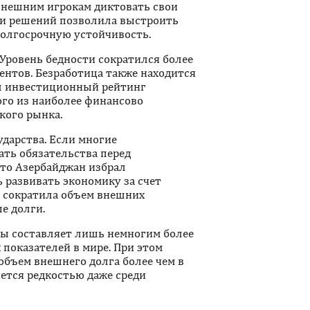
 внешним игрокам диктовать свои
ии решений позволила выстроить
долгосрочную устойчивость.
Уровень бедности сократился более
центов. Безработица также находится
л инвестиционный рейтинг
ого из наиболее финансово
кого рынка.
ударства. Если многие
ть обязательства перед
то Азербайджан избрал
развивать экономику за счет
о сократила объем внешних
е долги.
ны составляет лишь немногим более
показателей в мире. При этом
бъем внешнего долга более чем в
ется редкостью даже среди