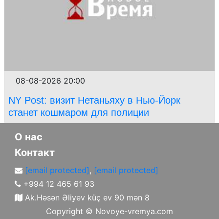
08-08-2026 20:00
NY Post: визит Нетаньяху в Нью-Йорк
станет кошмаром для полиции
О нас
Контакт
[email protected]
,
[email protected]
+994 12 465 61 93
Ak.Həsən Əliyev küç ev 90 mən 8
Copyright ©
Novoye-vremya.com