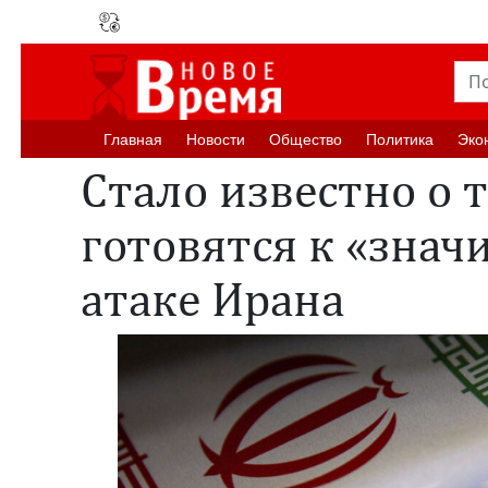
Главная
Новости
Oбщество
Политика
Эко
Стало известно о 
готовятся к «знач
атаке Ирана