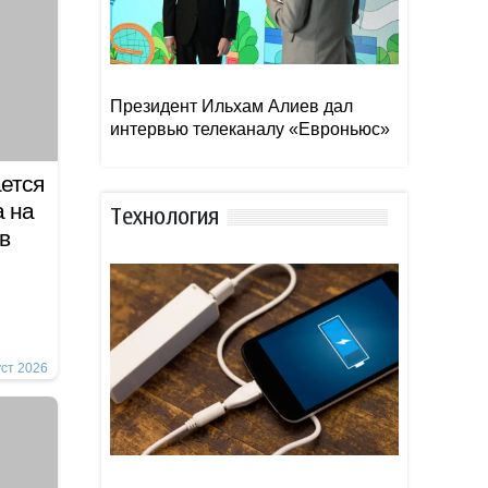
Президент Ильхам Алиев дал
интервью телеканалу «Евроньюс»
ется
а на
Тexнoлoгия
в
уст 2026