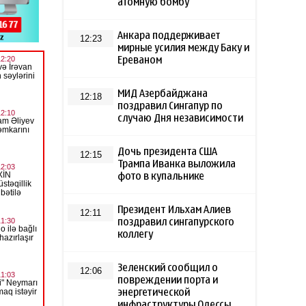
атомную бомбу
Анкара поддерживает
12:23
мирные усилия между Баку и
Ереваном
МИД Азербайджана
12:18
поздравил Сингапур по
случаю Дня независимости
Дочь президента США
12:15
Трампа Иванка выложила
фото в купальнике
Президент Ильхам Алиев
12:11
поздравил сингапурского
коллегу
Зеленский сообщил о
12:06
повреждении порта и
энергетической
инфраструктуры Одессы