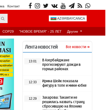
ама
Контакт
AZƏRBAYCANCA
COP29
"НОВОЕ ВРЕМЯ" - 25 ЛЕТ
Другие
Лента новостей
Все новости
В Азербайджане
13:01
прогнозируют дожди в
горных районах
Ирина Шейк показала
12:33
фигуру в топе и мини-юбке
Захарова: Такаити не
12:29
решилась назвать страну,
сбросившую на Японию