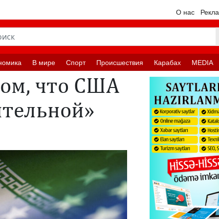
О нас
Рекл
номика
В мире
Спорт
Происшествия
Карабах
MEDIA
том, что США
ительной»