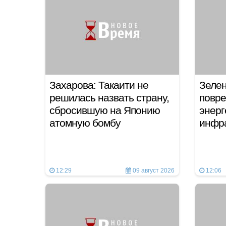
Захарова: Такаити не
Зелен
решилась назвать страну,
повре
сбросившую на Японию
энерг
атомную бомбу
инфр
12:29
09 август 2026
12:06