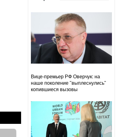
Выдвинуты новые условия
09:39
для открытия Ормузского
пролива
NYT: у США осталось менее
09:32
1,7 тыс. ракет для Patriot из-
за операции против Ирана
Министр обороны
09:15
Финляндии отказал Украине
в передаче ракет для Patriot
Вице-премьер РФ Оверчук: на
наше поколение "выплеснулись"
копившиеся вызовы