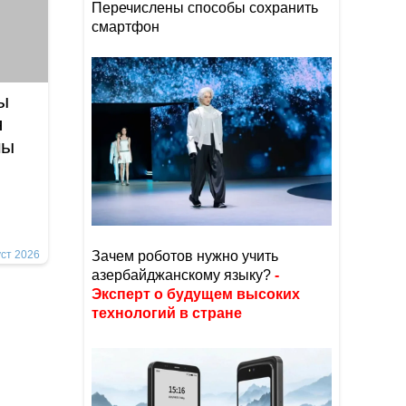
Перечислены способы сохранить
смартфон
ы
я
йны
уст 2026
Зачем роботов нужно учить
азербайджанскому языку?
-
Эксперт о будущем высоких
технологий в стране