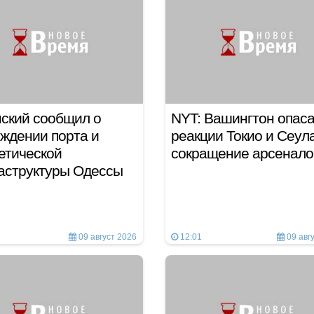
ский сообщил о
NYT: Вашингтон опаса
ждении порта и
реакции Токио и Сеул
етической
сокращение арсенало
аструктуры Одессы
09 август 2026
12:01
09 авг