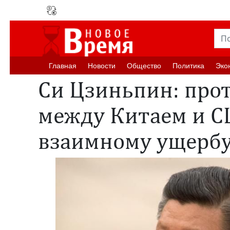
Главная
Новости
Oбщество
Политика
Эко
Си Цзиньпин: про
между Китаем и С
взаимному ущерб