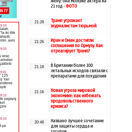
жену: она моложе актера на
21 год
- ФОТО
Трамп угрожает
21:28
журналистам тюрьмой
Иран и Оман достигли
21:26
соглашения по Ормузу. Как
отреагирует Трамп?
В Британии более 100
21:18
летальных исходов связали с
препаратами для похудения
Новая угроза мировой
21:16
экономике: как избежать
продовольственного
кризиса?
Названо лучшее сочетание
20:48
для защиты сердца и
сосудов