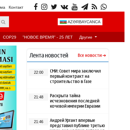
ама
Контакт
AZƏRBAYCANCA
COP29
"НОВОЕ ВРЕМЯ" - 25 ЛЕТ
Другие
Лента новостей
Все новости
СМИ: Совет мира заключил
22:00
первый контракт на
строительство в Газе
Раскрыта тайна
21:48
исчезновения последней
кочевой империи Евразии
Андрей Ургант впервые
21:46
представил публике третью