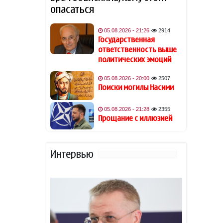
возлюбленного
опасаться
Джаред Лето лишился роли
05.08.2026 - 21:26
2914
19:48
в фильме на фоне
Государственная
обвинений в насилии
ответственность выше
политических эмоций
Обнаружены признаки
19:40
05.08.2026 - 20:00
2507
существования древних
Поиски могилы Насими
океанов на Венере
05.08.2026 - 21:28
2355
Из-за атак хуситов погибли
19:34
Прощание с иллюзией
не менее 45 военных ВС
Йемена
Интервью
Гави покрасил волосы в
19:28
розовый цвет в честь
победы Испании на ЧМ-2026
В Астаре изъяли 18 кг
19:20
наркотиков
- ВИДЕО