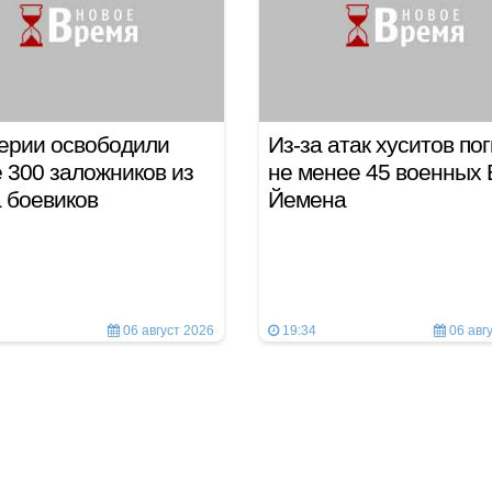
ерии освободили
Из-за атак хуситов по
 300 заложников из
не менее 45 военных
а боевиков
Йемена
06 август 2026
19:34
06 авг