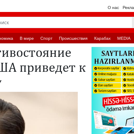
О нас
Рекл
номика
В мире
Спорт
Происшествия
Карабах
MEDIA
тивостояние
ША приведет к
у