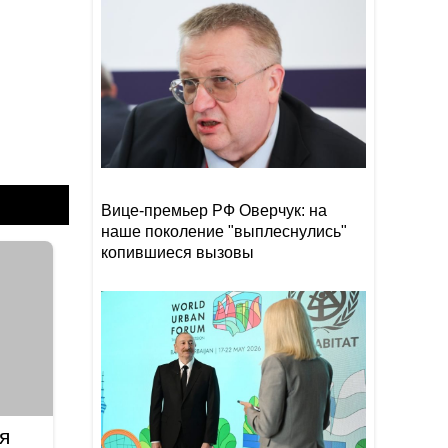
Прибыль Агентства DOST
19:08
сократилась на 40%
Эрдоган: Мекканское
18:48
соглашение о коллективной
обороне открыто для новых
участников
Том Холланд и Зендея тайно
18:18
поженились
Вице-премьер РФ Оверчук: на
наше поколение "выплеснулись"
копившиеся вызовы
я