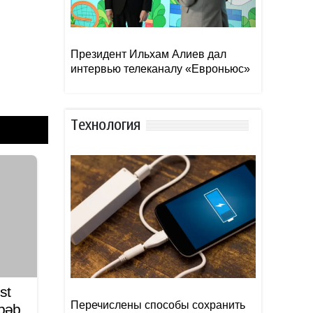
Президент Ильхам Алиев дал
интервью телеканалу «Евроньюс»
Тexнoлoгия
st
Перечислены способы сохранить
əbəb