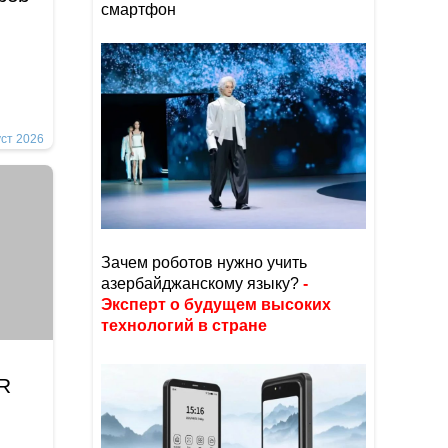
смартфон
уст 2026
Зачем роботов нужно учить
азербайджанскому языку?
-
Эксперт о будущем высоких
технологий в стране
İR