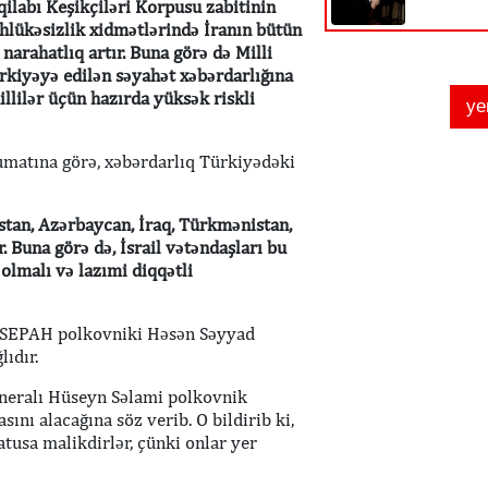
qilabı Keşikçiləri Korpusu zabitinin
əhlükəsizlik xidmətlərində İranın bütün
narahatlıq artır. Buna görə də Milli
ürkiyəyə edilən səyahət xəbərdarlığına
aillilər üçün hazırda yüksək riskli
lumatına görə, xəbərdarlıq Türkiyədəki
stan, Azərbaycan, İraq, Türkmənistan,
 Buna görə də, İsrail vətəndaşları bu
 olmalı və lazımi diqqətli
un SEPAH polkovniki Həsən Səyyad
lıdır.
neralı Hüseyn Səlami polkovnik
sını alacağına söz verib. O bildirib ki,
atusa malikdirlər, çünki onlar yer