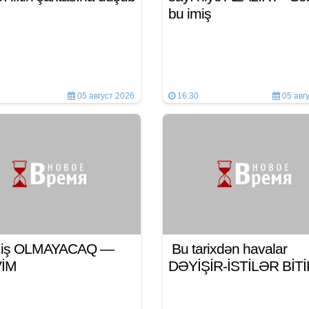
bu imiş
05 август 2026
16:30
05 авг
n iş OLMAYACAQ —
Bu tarixdən havalar
VİM
DƏYİŞİR-İSTİLƏR BİT