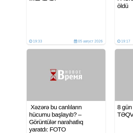
öldü
19:33
05 август 2026
19:17
Xəzərə bu canlıların
8 gü
hücumu başlayıb? –
TƏQ
Görüntülər narahatlıq
yaratdı: FOTO