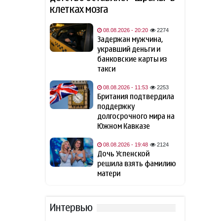
08 август 2026
клетках мозга
"Арсенал" объявил о
22:48
08.08.2026 - 20:20
2274
трансфере Бруно
Задержан мужчина,
Гимарайнса
укравший деньги и
банковские карты из
В США мужчину заперли в
22:00
такси
билборде ради рекламы
фильма
- ФОТО/ВИДЕО
08.08.2026 - 11:53
2253
Британия подтвердила
поддержку
Психологи назвали пять
21:48
долгосрочного мира на
фраз, которые могут мешать
личностному и
Южном Кавказе
профессиональному росту
08.08.2026 - 19:48
2124
Дочь Успенской
Перечислены способы
21:46
решила взять фамилию
сохранить смартфон
матери
Вэнс заявил о прогрессе на
21:28
переговорах с Ираном
Интервью