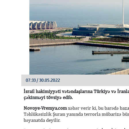
07:33 / 30.05.2022
İsrail hakimiyyəti vətəndaşlarına Türkiyə və İran
çəkinməyi tövsiyə edib.
Novoye-Vremya.com
xəbər verir ki, bu barədə baza
Təhlükəsizlik Şurası yanında terrorla mübarizə b
bəyanatda deyilir.