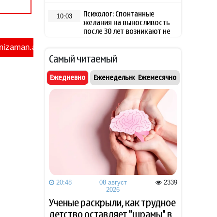
Психолог: Спонтанные
10:03
желания на выносливость
после 30 лет возникают не
просто так
Самый читаемый
Выдвинуты новые условия
09:39
для открытия Ормузского
Ежедневно
Еженедельно
Ежемесячно
пролива
NYT: у США осталось менее
09:32
1,7 тыс. ракет для Patriot из-
за операции против Ирана
Министр обороны
09:15
Финляндии отказал Украине
в передаче ракет для Patriot
20:48
08 август
2339
СМИ: УЕФА может начать
2026
09:10
расследование в отношении
Ученые раскрыли, как трудное
Инфантино
детство оставляет "шрамы" в