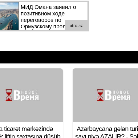
a ticarət mərkəzində
Azərbaycana gələn turi
 liftin şaxtasına düşüb
sayı niyə AZALIR? - S