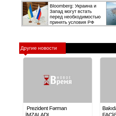
Другие новости
Prezident Fərman
Bakıd
İMZALADI
FACİƏ: