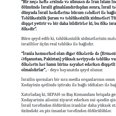
“Bir neçə həftə ərzində və xüsusən də İran İslam İn
ölümündə İsraili günahlandırdıqdan sonra, İsrail t
dünyada İsrail hədəflərinə hücum cəhdləri ilə bağlı 
Təhlükəsizlik Şurası və təhlükəsizlik xidmətləri T
diqqət yetirir və bir daha bildirirlər ki, bu ölkə isr
ölkədir”.
Büro qeyd edib ki, təhlükəsizlik xidmətlərinin mə
israillilər üçün real təhlükə ilə bağlıdır.
“İranla həmsərhəd olan digər ölkələrdə də (Erməni
Əfqanıstan, Pakistan) yüksək səviyyədə təhlükə var.
ölkələrin hər hansı birinə səyahət edərkən diqqətli
olmalıdırlar",
- deyə bəyanatda qeyd olunur.
İsrailin qorxuları bir sıra media orqanlarının on
Xodayinin qətlində iştirakı ilə bağlı iddiaları ilə bağ
Xatırladaq ki, SEPAH-ın Baş Komandanı briqada ge
Xodayarinin ailəsini ziyarət edərkən sui-qəsdin qisa
İsrail tərəfindən öldürülən iranlılar daha yüksək st
üzündəki ən pis insanlar tərəfindən öldürülüblər.