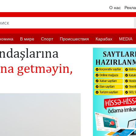
О нас
Рекл
номика
В мире
Спорт
Происшествия
Карабах
MEDIA
əndaşlarına
na getməyin,