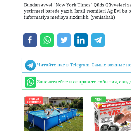
Bundan əvvəl "New York Times" Qüds Qüvvələri zabi
yetirməsi barədə yazıb. İsrail rəsmiləri Ağ Evi b
informasiya mediaya sızdırılıb. (yenisabah)
Читайте нас в Telegram. Самые важные н
Запечатлейте и отправьте события, сви