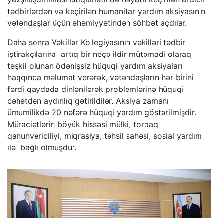
tədbirlərdən və keçirilən humanitar yardım aksiyasının
vətəndaşlar üçün əhəmiyyətindən söhbət açdılar.
Daha sonra Vəkillər Kollegiyasının vəkilləri tədbir
iştirakçılarına artıq bir neçə ildir mütəmadi olaraq
təşkil olunan ödənişsiz hüquqi yardım aksiyaları
haqqında məlumat verərək, vətəndaşların hər birini
fərdi qaydada dinlənilərək problemlərinə hüquqi
cəhətdən aydınlıq gətirildilər. Aksiya zamanı
ümumilikdə 20 nəfərə hüquqi yardım göstərilmişdir.
Müraciətlərin böyük hissəsi mülki, torpaq
qanunvericiliyi, miqrasiya, təhsil sahəsi, sosial yardım
ilə bağlı olmuşdur.