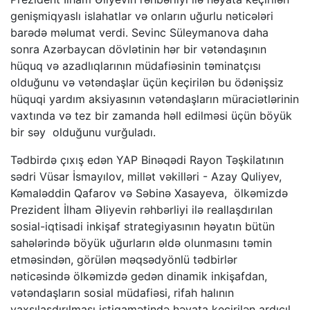
genişmiqyaslı islahatlar və onların uğurlu nəticələri
barədə məlumat verdi. Sevinc Süleymanova daha
sonra Azərbaycan dövlətinin hər bir vətəndaşının
hüquq və azadlıqlarının müdafiəsinin təminatçısı
olduğunu və vətəndaşlar üçün keçirilən bu ödənişsiz
hüquqi yardım aksiyasının vətəndaşların müraciətlərinin
vaxtında və tez bir zamanda həll edilməsi üçün böyük
bir səy olduğunu vurğuladı.
Tədbirdə çıxış edən YAP Binəqədi Rayon Təşkilatının
sədri Vüsar İsmayılov, millət vəkilləri - Azay Quliyev,
Kəmaləddin Qafarov və Səbinə Xasayeva, ölkəmizdə
Prezident İlham Əliyevin rəhbərliyi ilə reallaşdırılan
sosial-iqtisadi inkişaf strategiyasının həyatın bütün
sahələrində böyük uğurların əldə olunmasını təmin
etməsindən, görülən məqsədyönlü tədbirlər
nəticəsində ölkəmizdə gedən dinamik inkişafdan,
vətəndaşların sosial müdafiəsi, rifah halının
yaxşılaşdırılması istiqamətində həyata keçirilən ardıcıl