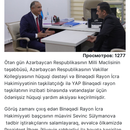
Просмотров: 1277
Ötən gün Azərbaycan Respublikasının Milli Məclisinin
təşəbbüsü, Azərbaycan Respublikasının Vəkillər
Kollegiyasının hüquqi dəstəyi və Binəqədi Rayon İcra
Hakimiyyətinin təşkilatçılığı ilə YAP Binəqədi rayon
təşkilatının inzibati binasında vətəndaşlar üçün
ödənişsiz hüquqi yardım aksiyası keçirilmişdir.
Görüş zamanı çıxış edən Binəqədi Rayon İcra
Hakimiyyəti başçısının müavini Sevinc Sülymanova
tədbir iştirakçılarını salamlayaraq, əvvəlcə ölkəmizdə
Prezident İlham Əliyevin rəhbərliyi ilə həyata keçirilən