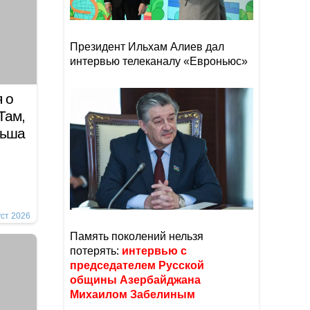
Президент Ильхам Алиев дал
интервью телеканалу «Евроньюс»
 о
Там,
льша
уст 2026
Память поколений нельзя
потерять:
интервью с
председателем Русской
общины Азербайджана
Михаилом Забелиным