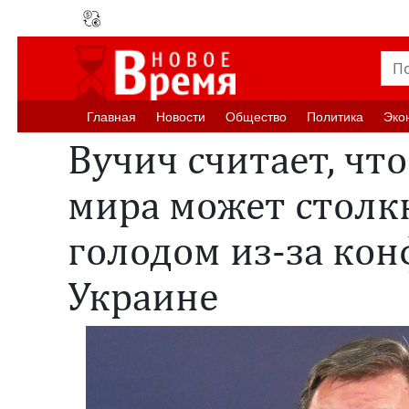
Главная
Новости
Oбщество
Политика
Эко
Вучич считает, чт
мира может столкн
голодом из-за кон
Украине