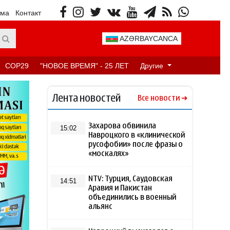
ама
Контакт
AZƏRBAYCANCA
COP29
"НОВОЕ ВРЕМЯ" - 25 ЛЕТ
Другие
Лента новостей
Все новости
Захарова обвинила
15:02
Навроцкого в «клинической
русофобии» после фразы о
«москалях»
NTV: Турция, Саудовская
14:51
Аравия и Пакистан
объединились в военный
альянс