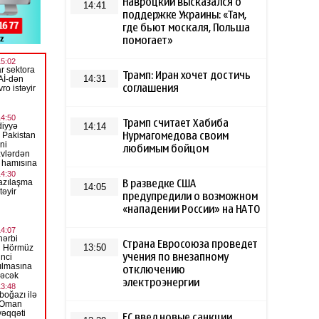
Навроцкий высказался о
14:41
поддержке Украины: «Там,
где бьют москаля, Польша
помогает»
Трамп: Иран хочет достичь
14:31
соглашения
Трамп считает Хабиба
14:14
Нурмагомедова своим
любимым бойцом
В разведке США
14:05
предупредили о возможном
«нападении России» на НАТО
Страна Евросоюза проведет
13:50
учения по внезапному
отключению
электроэнергии
ЕС ввел новые санкции