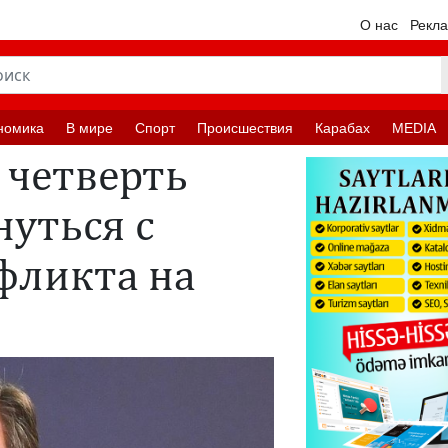
О нас
Рекл
номика
В мире
Спорт
Происшествия
Карабах
MEDIA
о четверть
уться с
фликта на