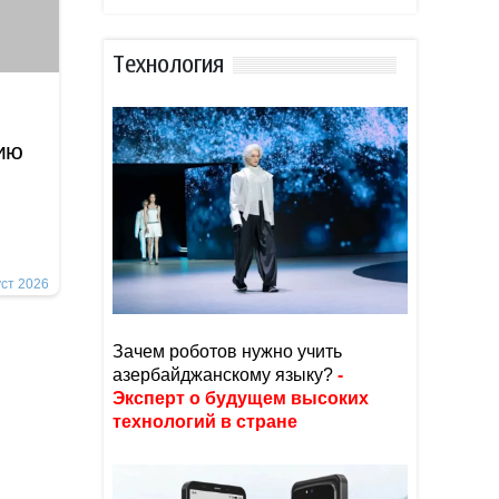
Тexнoлoгия
ию
уст 2026
Зачем роботов нужно учить
азербайджанскому языку?
-
Эксперт о будущем высоких
технологий в стране