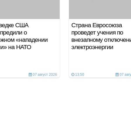
зведке США
Страна Евросоюза
предили о
проведет учения по
ожном «нападении
внезапному отключен
и» на НАТО
электроэнергии
07 август 2026
13:50
07 авг