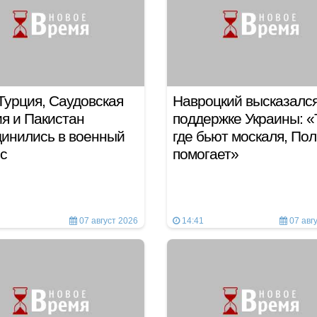
Турция, Саудовская
Навроцкий высказался
я и Пакистан
поддержке Украины: «
инились в военный
где бьют москаля, По
с
помогает»
07 август 2026
14:41
07 авг