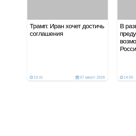
Трамп: Иран хочет достичь
В ра
соглашения
преду
возм
Росси
14:31
07 август 2026
14:05