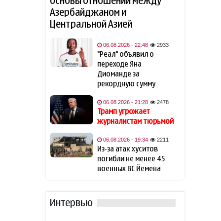
основы отношений между
Азербайджаном и
Лукашенко поручил
12:37
Центральной Азией
губернаторам развивать
торговлю на селе
06.08.2026 - 22:48
2933
"Реал" объявил о
Reuters: транзит в Ормузском
переходе Яна
12:30
проливе на неделе
Диоманде за
сократился на треть
рекордную сумму
06.08.2026 - 21:28
2478
Трамп признал, что США
12:11
Трамп угрожает
необходимо пополнить
журналистам тюрьмой
запасы вооружений
06.08.2026 - 19:34
2211
Глава Rheinmetall заявил о
11:53
Из-за атак хуситов
неготовности ФРГ к атакам
погибли не менее 45
БПЛА
военных ВС Йемена
Трамп заявил, что доволен
11:37
главой Пентагона
Интервью