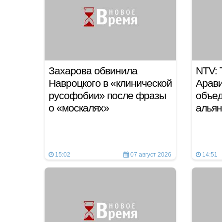
Захарова обвинила
NTV: 
Навроцкого в «клинической
Арави
русофобии» после фразы
объед
о «москалях»
альян
15:02
07 август 2026
14:51