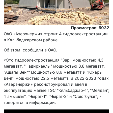
Просмотров: 5932
ОАО «Азерэнержи» строит 4 гидроэлектростанции
в Кяльбаджарском районе.
Об этом сообщили в ОАО.
«Это гидроэлектростанция "Зар" мощностью 4,3
мегаватт, "Надирханлы" мощностью 8,8 мегаватт,
"Ашагы Венг" мощностью 8,6 мегаватт и "Юхары
Венг" мощностью 22,5 мегаватт. В 2022-2023 годах
«Азерэнержи» реконструировал и ввел в
эксплуатацию малые ГЭС "Кяльбаджар-1", "Мейдан",
"Гамышлы", "Чыраг-1", "Чыраг-2" и "Союгбулаг", -
говорится в информации.