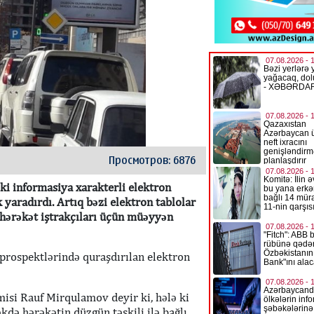
Просмотров: 6876
əki informasiya xarakterli elektron
k yaradırdı. Artıq bəzi elektron tablolar
a hərəkət iştrakçıları üçün müəyyən
prospektlərində quraşdırılan elektron
isi Rauf Mirqulamov deyir ki, hələ ki
kdə hərəkətin düzgün təşkili ilə bağlı