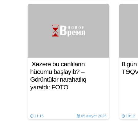
Xəzərə bu canlıların
8 gü
hücumu başlayıb? –
TƏQ
Görüntülər narahatlıq
yaratdı: FOTO
11:15
05 август 2026
19:12