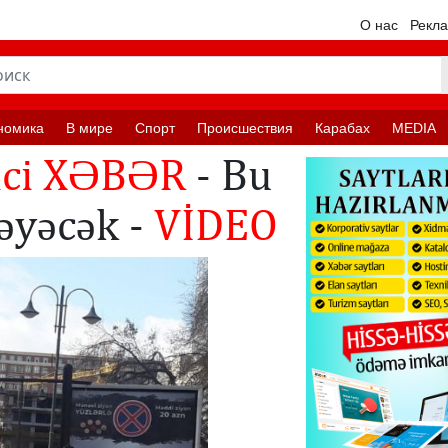
О нас
Рекл
номика
В мире
Спорт
Происшествия
Карабах
MEDIA
rici XƏBƏR
- ​Bu
ləyəcək -
VİDEO