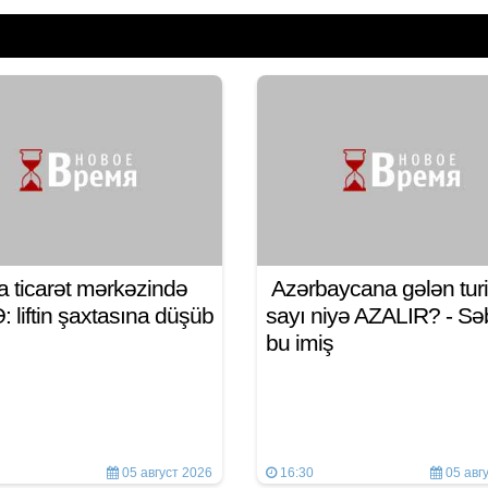
a ticarət mərkəzində
Azərbaycana gələn turi
 liftin şaxtasına düşüb
sayı niyə AZALIR? - S
bu imiş
05 август 2026
16:30
05 авг