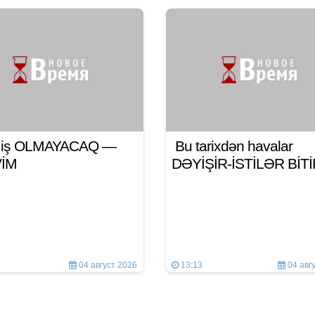
n iş OLMAYACAQ —
Bu tarixdən havalar
VİM
DƏYİŞİR-İSTİLƏR BİT
04 август 2026
13:13
04 авг