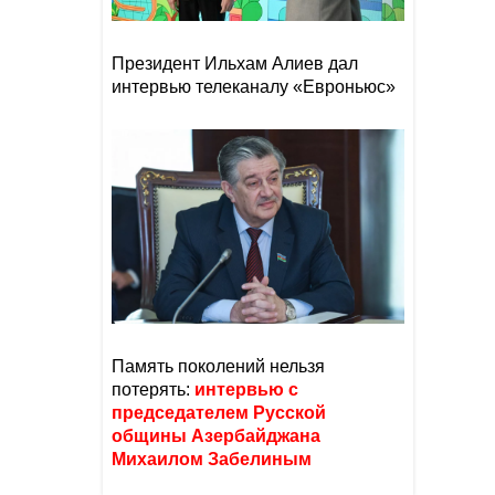
Президент Ильхам Алиев дал
интервью телеканалу «Евроньюс»
Память поколений нельзя
потерять:
интервью с
председателем Русской
общины Азербайджана
Михаилом Забелиным