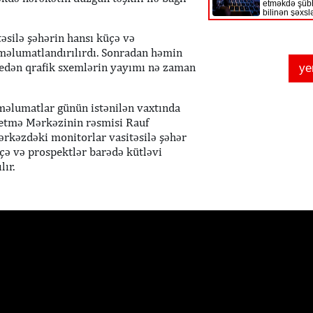
əsilə şəhərin hansı küçə və
r məlumatlandırılırdı. Sonradan həmin
ə edən qrafik sxemlərin yayımı nə zaman
 məlumatlar günün istənilən vaxtında
rəetmə Mərkəzinin rəsmisi Rauf
ərkəzdəki monitorlar vasitəsilə şəhər
üçə və prospektlər barədə kütləvi
lır.