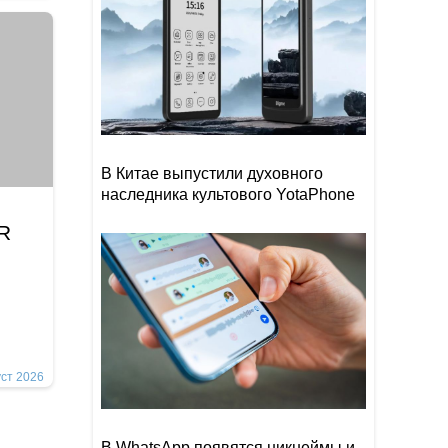
В Китае выпустили духовного
наследника культового YotaPhone
İR
уст 2026
В WhatsApp появятся никнеймы и