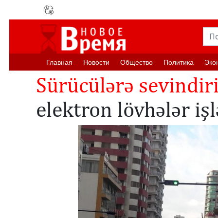
Главная
Новости
Oбщество
Политика
Эко
Sürücülərə sevindi
elektron lövhələr iş