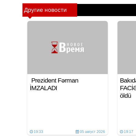
Другие новости
Prezident Fərman
Bakıd
İMZALADI
FACİƏ:
öldü
19:33
05 август 2026
19:17