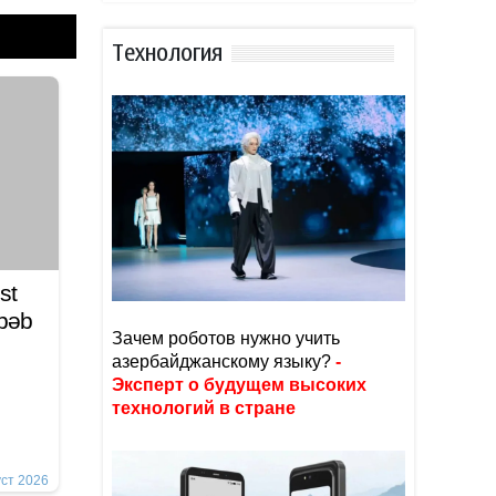
Тexнoлoгия
st
əbəb
Зачем роботов нужно учить
азербайджанскому языку?
-
Эксперт о будущем высоких
технологий в стране
уст 2026