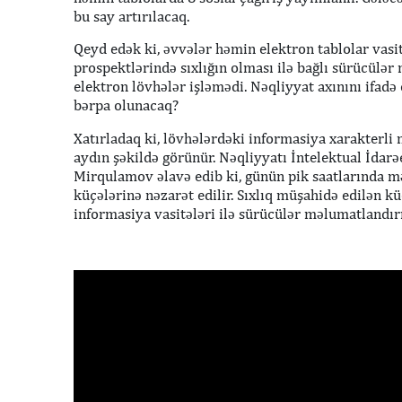
bu say artırılacaq.
Qeyd edək ki, əvvələr həmin elektron tablolar vasit
prospektlərində sıxlığın olması ilə bağlı sürücülə
elektron lövhələr işləmədi. Nəqliyyat axınını ifad
bərpa olunacaq?
Xatırladaq ki, lövhələrdəki informasiya xarakterli
aydın şəkildə görünür. Nəqliyyatı İntelektual İda
Mirqulamov əlavə edib ki, günün pik saatlarında m
küçələrinə nəzarət edilir. Sıxlıq müşahidə edilən k
informasiya vasitələri ilə sürücülər məlumatlandırı