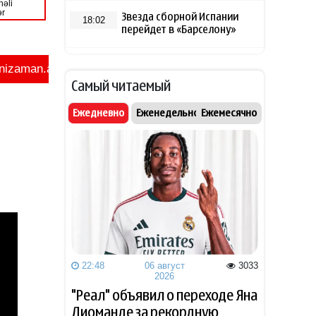
Звезда сборной Испании
18:02
перейдет в «Барселону»
В Азербайджане объявлено
18:00
желтое предупреждение из-
Самый читаемый
за сильного ветра
Ежедневно
Еженедельно
Ежемесячно
СМИ раскрыли, как Холланд и
17:25
Зендея скрыли свадьбу за
полмиллиона фунтов
Зеленский признал тяжелое
17:20
положение ВСУ под
Славянском
Экономист высказался о
17:05
требовании Европы к
22:48
06 август
3033
Турции раскрывать
2026
происхождение газа
"Реал" объявил о переходе Яна
Диоманде за рекордную