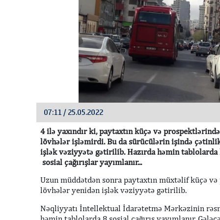
07:11 / 25.05.2022
4 ilə yaxındır ki, paytaxtın küçə və prospektlərind
lövhələr işləmirdi. Bu da sürücülərin işində çətinli
işlək vəziyyətə gətirilib. Hazırda həmin tablolard
sosial çağırışlar yayımlanır...
Uzun müddətdən sonra paytaxtın müxtəlif küçə və 
lövhələr yenidən işlək vəziyyətə gətirilib.
Nəqliyyatı İntellektual İdarətetmə Mərkəzinin rəsm
həmin tablolarda 8 sosial çağırış yayımlanır. Gələcə