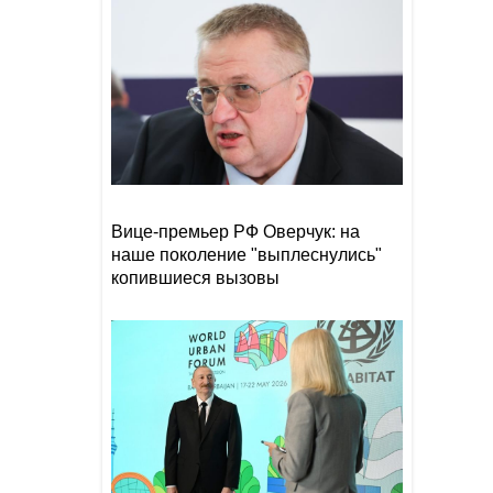
Лукашенко рассказал о
15:37
своей ностальгии по
временам СССР
Трамп высмеял владельцев
15:25
электромобилей и сравнил
их с больными
Вице-премьер РФ Оверчук: на
наше поколение "выплеснулись"
копившиеся вызовы