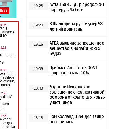
Алтай Байындыр продолжит
19:28
карьеру в Ла Лиге
В Шамкире за рулем умер 58-
19:20
летний водитель
АПБА выявило запрещенное
19:16
вещество в малайзийских
БАДах
Прибыль Агентства DOST
19:08
сократилась на 40%
Эрдоган: Мекканское
18:48
соглашение о коллективной
обороне открыто для новых
участников
Том Холланд и Зендея тайно
18:18
поженились