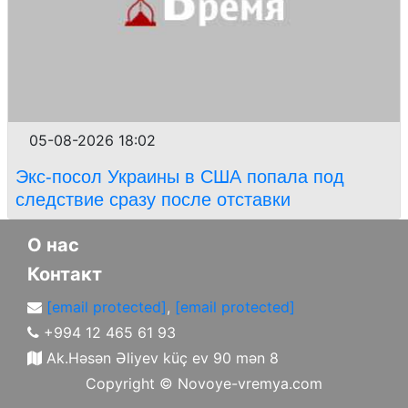
05-08-2026 18:02
Экс-посол Украины в США попала под
следствие сразу после отставки
О нас
Контакт
[email protected]
,
[email protected]
+994 12 465 61 93
Ak.Həsən Əliyev küç ev 90 mən 8
Copyright ©
Novoye-vremya.com