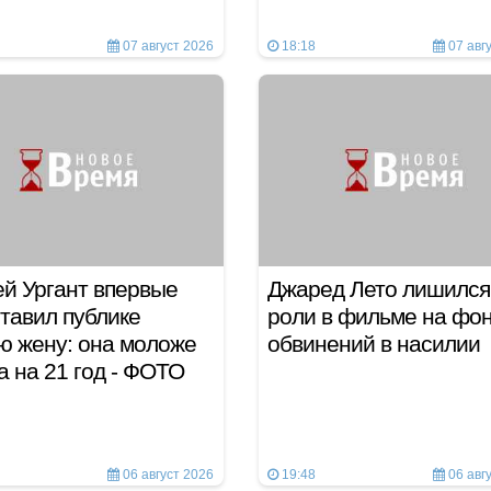
07 август 2026
18:18
07 авг
й Ургант впервые
Джаред Лето лишился
тавил публике
роли в фильме на фо
ю жену: она моложе
обвинений в насилии
а на 21 год - ФОТО
06 август 2026
19:48
06 авг