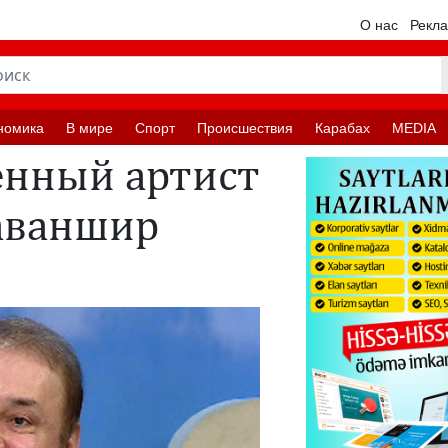
О нас
Рекл
номика
В мире
Спорт
Происшествия
Карабах
MEDIA
енный артист
аваншир