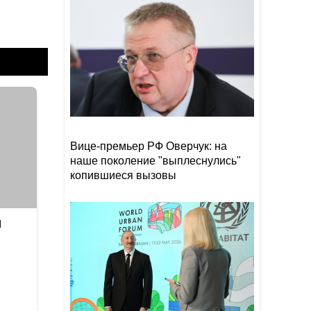
Прибыль Агентства DOST
19:08
сократилась на 40%
Эрдоган: Мекканское
18:48
соглашение о коллективной
обороне открыто для новых
участников
Том Холланд и Зендея тайно
18:18
поженились
Вице-премьер РФ Оверчук: на
наше поколение "выплеснулись"
копившиеся вызовы
я