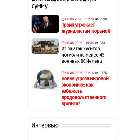
сумму
Известная актриса
19:48
обратилась к Эрдогану: «Я не
могу спать по ночам»
06.08.2026 - 21:28
2590
Трамп угрожает
журналистам тюрьмой
Кинолог развеял миф о
19:40
собачьей обиде на хозяина
06.08.2026 - 19:34
2331
Из-за атак хуситов
В Индии тигр убил 55-летнего
19:34
погибли не менее 45
фермера
военных ВС Йемена
06.08.2026 - 21:16
2176
Алтай Байындыр продолжит
19:28
Новая угроза мировой
карьеру в Ла Лиге
экономике: как
избежать
В Шамкире за рулем умер 58-
19:20
продовольственного
летний водитель
кризиса?
АПБА выявило запрещенное
19:16
вещество в малайзийских
Интервью
БАДах