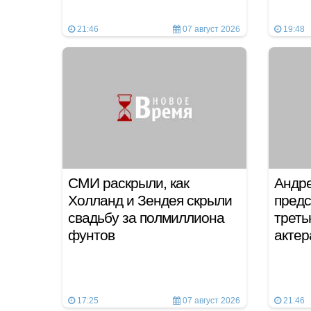
21:46
07 август 2026
19:48
СМИ раскрыли, как
Андре
Холланд и Зендея скрыли
предс
свадьбу за полмиллиона
треть
фунтов
актер
17:25
07 август 2026
21:46