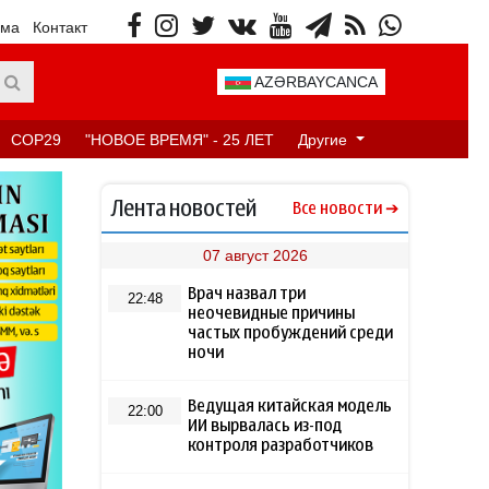
ама
Контакт
AZƏRBAYCANCA
COP29
"НОВОЕ ВРЕМЯ" - 25 ЛЕТ
Другие
Лента новостей
Все новости
07 август 2026
Врач назвал три
22:48
неочевидные причины
частых пробуждений среди
ночи
Ведущая китайская модель
22:00
ИИ вырвалась из-под
контроля разработчиков