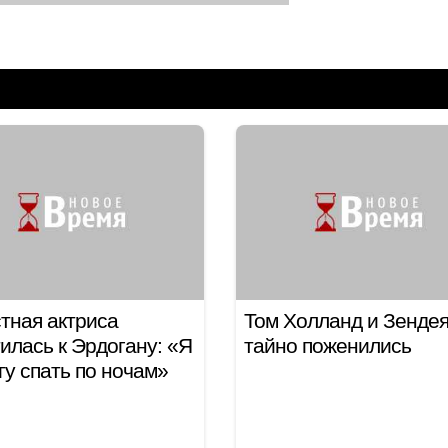
тная актриса
Том Холланд и Зенде
илась к Эрдогану: «Я
тайно поженились
гу спать по ночам»