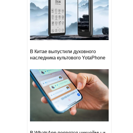
В Китае выпустили духовного
наследника культового YotaPhone
В WhatsApp появятся никнеймы и