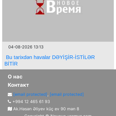
04-08-2026 13:13
Bu tarixdən havalar DƏYİŞİR-İSTİLƏR
BİTİR
О нас
Контакт
[email protected]
,
[email protected]
+994 12 465 61 93
Ak.Həsən Əliyev küç ev 90 mən 8