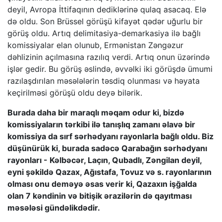
deyil, Avropa İttifaqının dediklərinə qulaq asacaq. Elə
də oldu. Son Brüssel görüşü kifayət qədər uğurlu bir
görüş oldu. Artıq delimitasiya-demarkasiya ilə bağlı
komissiyalar elan olunub, Ermənistan Zəngəzur
dəhlizinin açılmasına razılıq verdi. Artıq onun üzərində
işlər gedir. Bu görüş əslində, əvvəlki iki görüşdə ümumi
razılaşdırılan məsələlərin təsdiq olunması və həyata
keçirilməsi görüşü oldu deyə bilərik.
Burada daha bir maraqlı məqam odur ki, bizdə
komissiyaların tərkibi ilə tanışlıq zamanı əlavə bir
komissiya da sırf sərhədyanı rayonlarla bağlı oldu. Biz
düşünürük ki, burada sadəcə Qarabağın sərhədyanı
rayonları - Kəlbəcər, Laçın, Qubadlı, Zəngilan deyil,
eyni şəkildə Qazax, Ağıstafa, Tovuz və s. rayonlarının
olması onu deməyə əsas verir ki, Qazaxın işğalda
olan 7 kəndinin və bitişik ərazilərin də qayıtması
məsələsi gündəlikdədir.