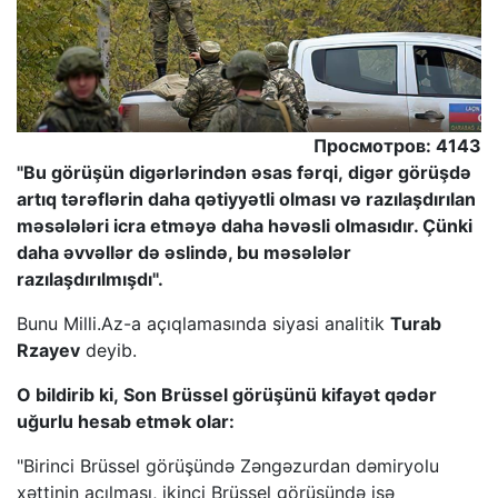
Просмотров: 4143
"Bu görüşün digərlərindən əsas fərqi, digər görüşdə
artıq tərəflərin daha qətiyyətli olması və razılaşdırılan
məsələləri icra etməyə daha həvəsli olmasıdır. Çünki
daha əvvəllər də əslində, bu məsələlər
razılaşdırılmışdı".
Bunu Milli.Az-a açıqlamasında siyasi analitik
Turab
Rzayev
deyib.
O bildirib ki, Son Brüssel görüşünü kifayət qədər
uğurlu hesab etmək olar:
"Birinci Brüssel görüşündə Zəngəzurdan dəmiryolu
xəttinin açılması, ikinci Brüssel görüşündə isə