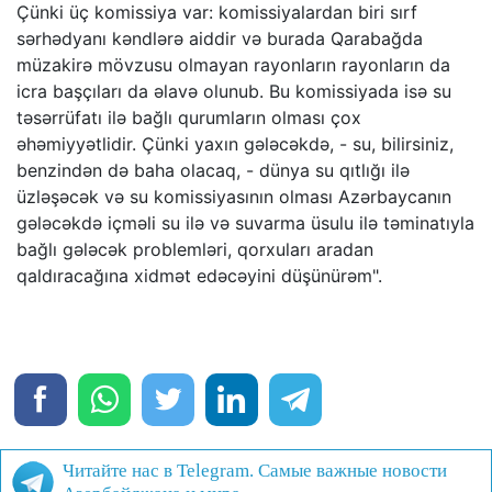
Çünki üç komissiya var: komissiyalardan biri sırf
sərhədyanı kəndlərə aiddir və burada Qarabağda
müzakirə mövzusu olmayan rayonların rayonların da
icra başçıları da əlavə olunub. Bu komissiyada isə su
təsərrüfatı ilə bağlı qurumların olması çox
əhəmiyyətlidir. Çünki yaxın gələcəkdə, - su, bilirsiniz,
benzindən də baha olacaq, - dünya su qıtlığı ilə
üzləşəcək və su komissiyasının olması Azərbaycanın
gələcəkdə içməli su ilə və suvarma üsulu ilə təminatıyla
bağlı gələcək problemləri, qorxuları aradan
qaldıracağına xidmət edəcəyini düşünürəm".
Читайте нас в Telegram. Самые важные новости