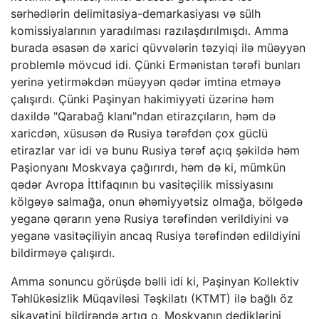
sərhədlərin delimitasiya-demarkasiyası və sülh
komissiyalarının yaradılması razılaşdırılmışdı. Amma
burada əsasən də xarici qüvvələrin təzyiqi ilə müəyyən
problemlə mövcud idi. Çünki Ermənistan tərəfi bunları
yerinə yetirməkdən müəyyən qədər imtina etməyə
çalışırdı. Çünki Paşinyan hakimiyyəti üzərinə həm
daxildə "Qarabağ klanı"ndan etirazçıların, həm də
xaricdən, xüsusən də Rusiya tərəfdən çox güclü
etirazlar var idi və bunu Rusiya tərəf açıq şəkildə həm
Paşionyanı Moskvaya çağırırdı, həm də ki, mümkün
qədər Avropa İttifaqının bu vasitəçilik missiyasını
kölgəyə salmağa, onun əhəmiyyətsiz olmağa, bölgədə
yeganə qərarın yenə Rusiya tərəfindən verildiyini və
yeganə vasitəçiliyin ancaq Rusiya tərəfindən edildiyini
bildirməyə çalışırdı.
Amma sonuncu görüşdə bəlli idi ki, Paşinyan Kollektiv
Təhlükəsizlik Müqaviləsi Təşkilatı (KTMT) ilə bağlı öz
şikayətini bildirəndə artıq o, Moskvanın dediklərini