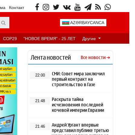
ама
Контакт
AZƏRBAYCANCA
COP29
"НОВОЕ ВРЕМЯ" - 25 ЛЕТ
Другие
Лента новостей
Все новости
СМИ: Совет мира заключил
22:00
первый контракт на
строительство в Газе
Раскрыта тайна
21:48
исчезновения последней
кочевой империи Евразии
Андрей Ургант впервые
21:46
представил публике третью