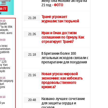
жену: она моложе актера на
21 год
- ФОТО
Трамп угрожает
21:28
журналистам тюрьмой
Иран и Оман достигли
21:26
соглашения по Ормузу. Как
отреагирует Трамп?
В Британии более 100
21:18
летальных исходов связали с
препаратами для похудения
Новая угроза мировой
21:16
экономике: как избежать
продовольственного
кризиса?
Названо лучшее сочетание
20:48
для защиты сердца и
сосудов