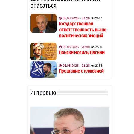
возлюбленного
опасаться
Джаред Лето лишился роли
05.08.2026 - 21:26
2914
19:48
в фильме на фоне
Государственная
обвинений в насилии
ответственность выше
политических эмоций
Обнаружены признаки
19:40
05.08.2026 - 20:00
2507
существования древних
Поиски могилы Насими
океанов на Венере
05.08.2026 - 21:28
2355
Из-за атак хуситов погибли
19:34
Прощание с иллюзией
не менее 45 военных ВС
Йемена
Интервью
Гави покрасил волосы в
19:28
розовый цвет в честь
победы Испании на ЧМ-2026
В Астаре изъяли 18 кг
19:20
наркотиков
- ВИДЕО