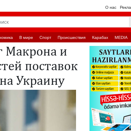
О нас
Рекл
номика
В мире
Спорт
Происшествия
Карабах
MEDIA
г Макрона и
стей поставок
 на Украину