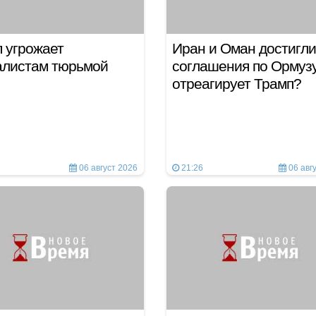
 угрожает
Иран и Оман достигли
алистам тюрьмой
соглашения по Ормузу
отреагирует Трамп?
06 август 2026
21:26
06 авг