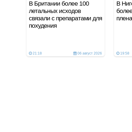
В Британии более 100
В Ниг
летальных исходов
более
связали с препаратами для
плен
похудения
21:18
06 август 2026
19:58