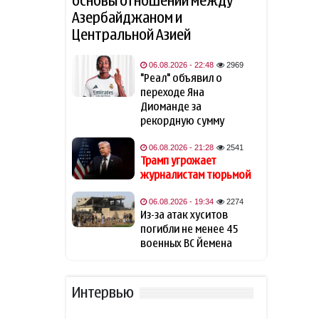
основы отношений между
Азербайджаном и
Навроцкий высказался о
14:41
Центральной Азией
поддержке Украины: «Там,
где бьют москаля, Польша
помогает»
06.08.2026 - 22:48
2969
"Реал" объявил о
переходе Яна
Трамп: Иран хочет достичь
14:31
соглашения
Диоманде за
рекордную сумму
Трамп считает Хабиба
14:14
06.08.2026 - 21:28
2541
Нурмагомедова своим
Трамп угрожает
любимым бойцом
журналистам тюрьмой
В разведке США
06.08.2026 - 19:34
2274
14:05
предупредили о возможном
Из-за атак хуситов
«нападении России» на НАТО
погибли не менее 45
военных ВС Йемена
Страна Евросоюза проведет
13:50
учения по внезапному
отключению
Интервью
электроэнергии