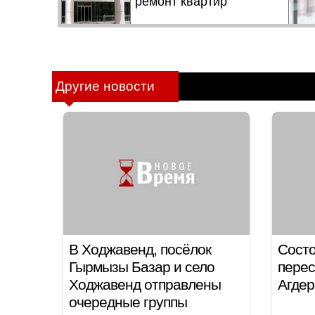
Другие новости
В Ходжавенд, посёлок
Состо
Гырмызы Базар и село
перес
Ходжавенд отправлены
Агдер
очередные группы