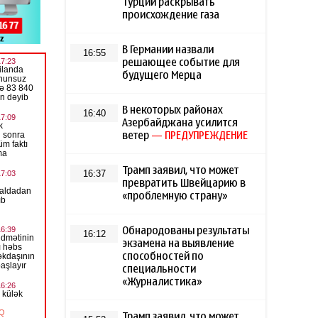
Турции раскрывать
происхождение газа
В Германии назвали
16:55
решающее событие для
будущего Мерца
В некоторых районах
16:40
Азербайджана усилится
ветер
— ПРЕДУПРЕЖДЕНИЕ
Трамп заявил, что может
16:37
превратить Швейцарию в
«проблемную страну»
Обнародованы результаты
16:12
экзамена на выявление
способностей по
специальности
«Журналистика»
Трамп заявил, что может