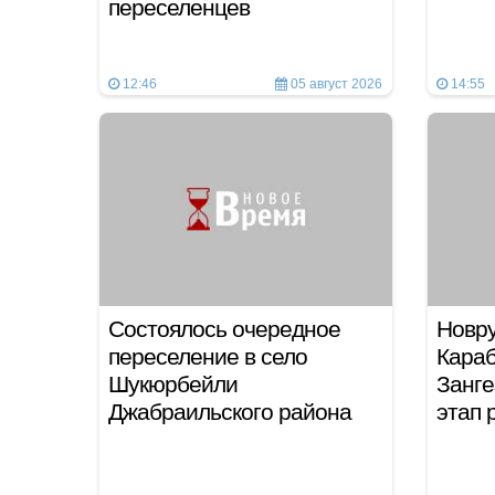
переселенцев
12:46
05 август 2026
14:55
Состоялось очередное
Новру
переселение в село
Караб
Шукюрбейли
Занге
Джабраильского района
этап 