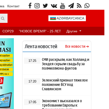
ама
Контакт
AZƏRBAYCANCA
COP29
"НОВОЕ ВРЕМЯ" - 25 ЛЕТ
Другие
Лента новостей
Все новости
СМИ раскрыли, как Холланд и
17:25
Зендея скрыли свадьбу за
полмиллиона фунтов
Зеленский признал тяжелое
17:20
положение ВСУ под
Славянском
Экономист высказался о
17:05
требовании Европы к