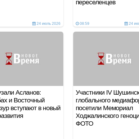
переселенцев
24 июль 2026
08:59
24 ию
зали Асланов:
Участники IV Шушинск
ах и Восточный
глобального медиафо
зур вступают в новый
посетили Мемориал
развития
Ходжалинского геноци
ФОТО