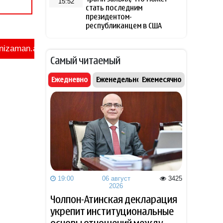
15:52
стать последним
президентом-
республиканцем в США
Лукашенко рассказал о
15:37
Самый читаемый
своей ностальгии по
временам СССР
Ежедневно
Еженедельно
Ежемесячно
Трамп высмеял владельцев
15:25
электромобилей и сравнил
их с больными
Захарова обвинила
15:02
Навроцкого в «клинической
русофобии» после фразы о
«москалях»
19:00
06 август
3425
2026
NTV: Турция, Саудовская
14:51
Аравия и Пакистан
Чолпон-Атинская декларация
объединились в военный
укрепит институциональные
альянс