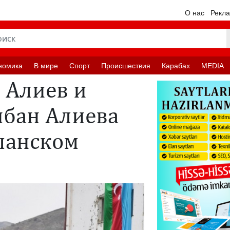
О нас
Рекл
номика
В мире
Спорт
Происшествия
Карабах
MEDIA
 Алиев и
ибан Алиева
ланском