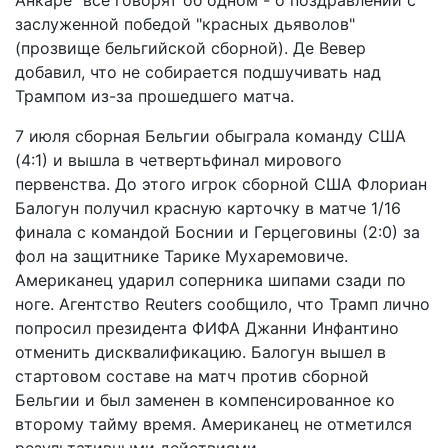
заслуженной победой "красных дьяволов"
(прозвище бельгийской сборной). Де Вевер
добавил, что не собирается подшучивать над
Трампом из-за прошедшего матча.
7 июля сборная Бельгии обыграла команду США
(4:1) и вышла в четвертьфинал мирового
первенства. До этого игрок сборной США Флориан
Балогун получил красную карточку в матче 1/16
финала с командой Боснии и Герцеговины (2:0) за
фол на защитнике Тарике Мухаремовиче.
Американец ударил соперника шипами сзади по
ноге. Агентство Reuters сообщило, что Трамп лично
попросил президента ФИФА Джанни Инфантино
отменить дисквалификацию. Балогун вышел в
стартовом составе на матч против сборной
Бельгии и был заменен в компенсированное ко
второму тайму время. Американец не отметился
результативными действиями.