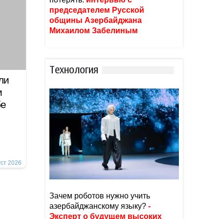
председателем Русской
общины Азербайджана
Михаилом Забелиным
Тexнoлoгия
ли
и
бе
уст 2026
Зачем роботов нужно учить
азербайджанскому языку?
-
Эксперт о будущем высоких