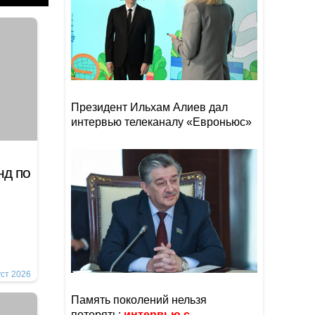
Президент Ильхам Алиев дал
интервью телеканалу «Евроньюс»
нд по
уст 2026
Память поколений нельзя
потерять:
интервью с