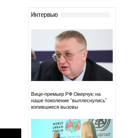
Ученые предложили
19:40
амбициозный план по
спасению Земли после
Интервью
гибели Солнца
Минимум 89 человек
19:34
погибли из-за наводнений в
индийском штате Ассам
Азербайджанские
19:28
тхэквондисты завоевали 22
медали на турнире Batumi
Open
Вице-премьер РФ Оверчук: на
наше поколение "выплеснулись"
копившиеся вызовы