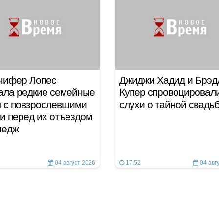
нифер Лопес
Джиджи Хадид и Брэд
ала редкие семейные
Купер спровоцировал
 с повзрослевшими
слухи о тайной свадь
и перед их отъездом
лледж
04 август 2026
17:52
04 авг