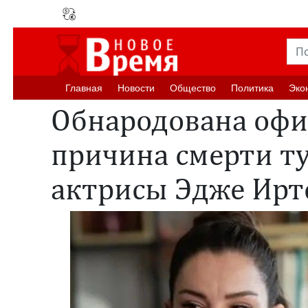
Главная
Новости
Oбщество
Политика
Эко
Обнародована оф
причина смерти т
актрисы Эдже Ир