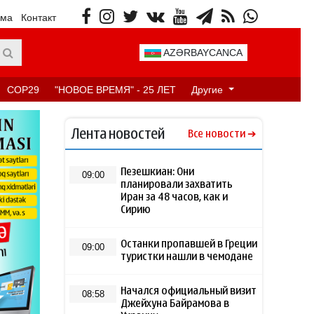
ама
Контакт
AZƏRBAYCANCA
COP29
"НОВОЕ ВРЕМЯ" - 25 ЛЕТ
Другие
Лента новостей
Все новости
Пезешкиан: Они
09:00
планировали захватить
Иран за 48 часов, как и
Сирию
Останки пропавшей в Греции
09:00
туристки нашли в чемодане
Начался официальный визит
08:58
Джейхуна Байрамова в