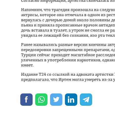
Согласно информации, артистка скончалась из
Напомним, что трагедия произошла на следую
актрисы, которое она отмечала в одном из рес
вернулась с дочерью домой около половины де
пьяна и приняла прописанные врачом антидеп
дочь вставала в туалет, а утром не смогла ее р
увидела ее лежащей без сознания, изо рта тек
Ранее назывались разные версии кончины актр
передозировки запрещенными препаратами, одн
Турции сейчас проходит масштабное расследо
уличенных в употреблении наркотиков, однак
имеет.
Издание T24 со ссылкой на адвоката артистки
предполагало, что Иртем могла умереть из-за 