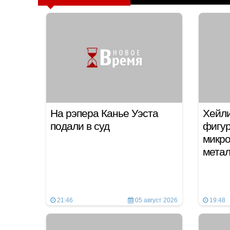
На рэпера Канье Уэста
Хейли
подали в суд
фигур
микро
мета
21:46
05 август 2026
19:48