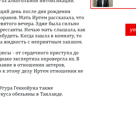
-за алкогольной интоксикации.
щий день после дня рождения
торанов. Мать Иртем рассказала, что
вятого вечера. Эдже была сильно
рессанты. Ночью мать слышала, как
азбудить. Когда зашла в комнату, то
ла жидкость с неприятным запахом.
исы - от сердечного приступа до
ако экспертиза опровергла их. В
вание в отношении актеров,
о к этому делу Иртем отношения не
 Угура Геккойуна также
укуса обезьяны в Таиланде.