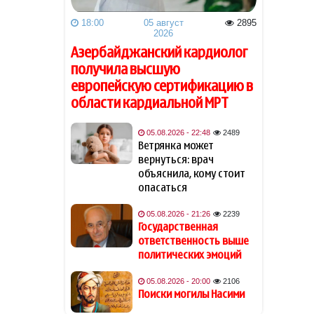
Радостная новость для
20:20
18:00
05 август
2895
пассажиров бакинского
2026
метро
Азербайджанский кардиолог
получила высшую
Поиски могилы Насими
20:00
европейскую сертификацию в
области кардиальной МРТ
2.7 млн манатов будет
19:58
потрачено на закупку
05.08.2026 - 22:48
2489
медицинского кислорода
Ветрянка может
для больниц Азербайджана
вернуться: врач
объяснила, кому стоит
В одном из торговых
19:54
опасаться
центров Баку произошел
несчастный случай
05.08.2026 - 21:26
2239
Государственная
ответственность выше
Хейли Бибер показала
19:48
политических эмоций
фигуру в эффектном микро-
бикини с металлическим
05.08.2026 - 20:00
2106
блеском
Поиски могилы Насими