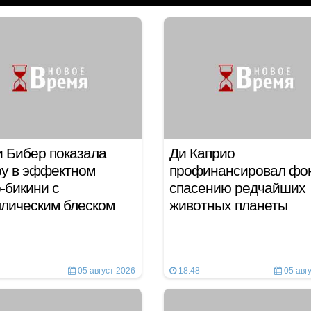
 Бибер показала
Ди Каприо
у в эффектном
профинансировал фо
-бикини с
спасению редчайших
ллическим блеском
животных планеты
05 август 2026
18:48
05 авг