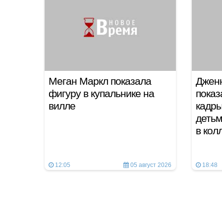
Меган Маркл показала
Джен
фигуру в купальнике на
показ
вилле
кадры
детьм
в ко
12:05
05 август 2026
18:48