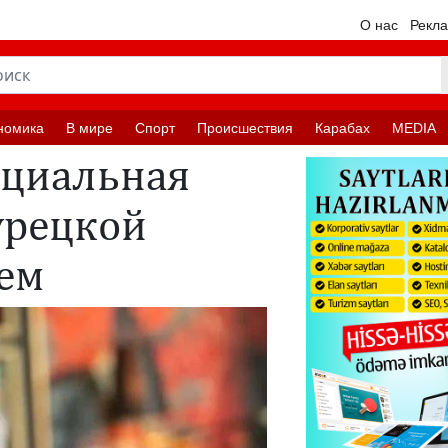
О нас
Рекл
номика
В мире
Спорт
Происшествия
Карабах
MEDIA
ициальная
урецкой
тем