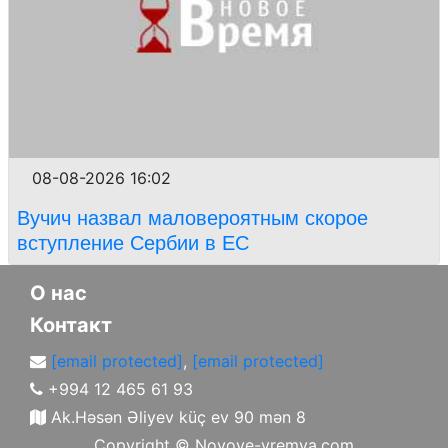
08-08-2026 16:02
Вучич назвал маловероятным скорое
вступление Сербии в ЕС
О нас
Контакт
[email protected]
,
[email protected]
+994 12 465 61 93
Ak.Həsən Əliyev küç ev 90 mən 8
Copyright ©
Novoye-vremya.com