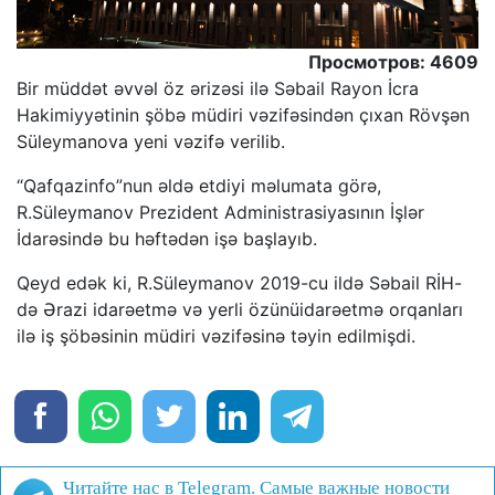
Просмотров: 4609
Bir müddət əvvəl öz ərizəsi ilə Səbail Rayon İcra
Hakimiyyətinin şöbə müdiri vəzifəsindən çıxan Rövşən
Süleymanova yeni vəzifə verilib.
“Qafqazinfo”nun əldə etdiyi məlumata görə,
R.Süleymanov Prezident Administrasiyasının İşlər
İdarəsində bu həftədən işə başlayıb.
Qeyd edək ki, R.Süleymanov 2019-cu ildə Səbail RİH-
də Ərazi idarəetmə və yerli özünüidarəetmə orqanları
ilə iş şöbəsinin müdiri vəzifəsinə təyin edilmişdi.
Читайте нас в Telegram. Самые важные новости