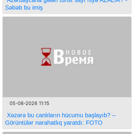
Azərbaycana gələn turist sayı niyə AZALIR? -
Səbəb bu imiş
05-08-2026 11:15
Xəzərə bu canlıların hücumu başlayıb? –
Görüntülər narahatlıq yaratdı: FOTO