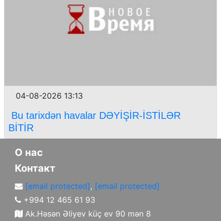
04-08-2026 13:13
Bu tarixdən havalar DƏYİŞİR-İSTİLƏR
BİTİR
О нас
Контакт
[email protected]
,
[email protected]
+994 12 465 61 93
Ak.Həsən Əliyev küç ev 90 mən 8