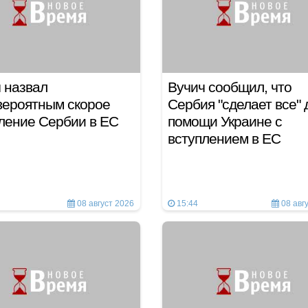
 назвал
Вучич сообщил, что
вероятным скорое
Сербия "сделает все" 
ление Сербии в ЕС
помощи Украине с
вступлением в ЕС
08 август 2026
15:44
08 авг