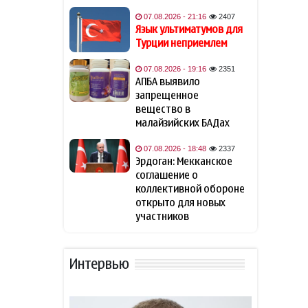
Азербайджану
беспрепятственный доступ
07.08.2026 - 21:16
2407
к Нахчывану
Язык ультиматумов для
Турции неприемлем
Британия подтвердила
11:53
07.08.2026 - 19:16
2351
поддержку долгосрочного
АПБА выявило
мира на Южном Кавказе
запрещенное
вещество в
В ФИФА прокомментировали
малайзийских БАДах
11:33
обвинения Инфантино в
спонсировании любовницы
07.08.2026 - 18:48
2337
Эрдоган: Мекканское
соглашение о
Фон дер Ляйен захотела
11:13
коллективной обороне
пресечь доходы России «со
открыто для новых
всех сторон»
участников
США закупит боевые лазеры
10:52
против дронов
Интервью
NYT узнала о поиске США
10:44
кандидата на пост главы