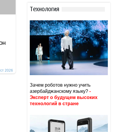
Тexнoлoгия
ион
уст 2026
Зачем роботов нужно учить
азербайджанскому языку?
-
Эксперт о будущем высоких
технологий в стране