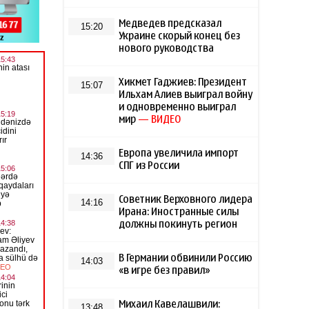
Медведев предсказал
15:20
Украине скорый конец без
нового руководства
Хикмет Гаджиев: Президент
15:07
Ильхам Алиев выиграл войну
и одновременно выиграл
мир
— ВИДЕО
Европа увеличила импорт
14:36
СПГ из России
Советник Верховного лидера
14:16
Ирана: Иностранные силы
должны покинуть регион
В Германии обвинили Россию
14:03
«в игре без правил»
Михаил Кавелашвили:
13:48