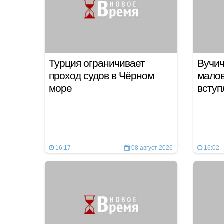
Турция ограничивает
Вучич
проход судов в Чёрном
мало
море
вступ
16:17
08 август 2026
16:02