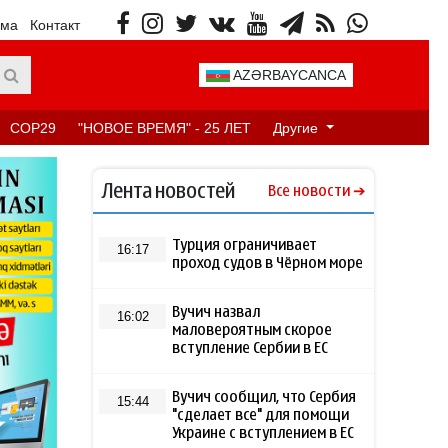
ама
Контакт
AZƏRBAYCANCA
COP29
"НОВОЕ ВРЕМЯ" - 25 ЛЕТ
Другие
Лента новостей
Все новости
Турция ограничивает
16:17
проход судов в Чёрном море
Вучич назвал
16:02
маловероятным скорое
вступление Сербии в ЕС
Вучич сообщил, что Сербия
15:44
"сделает все" для помощи
Украине с вступлением в ЕС