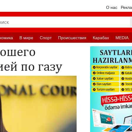
О нас
Рекл
номика
В мире
Спорт
Происшествия
Карабах
MEDIA
рошего
ией по газу