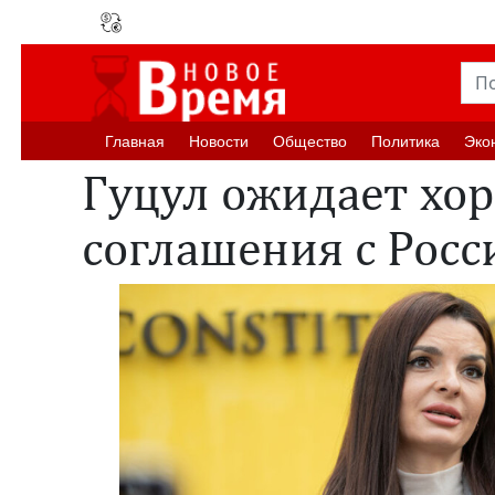
Главная
Новости
Oбщество
Политика
Эко
Гуцул ожидает хо
соглашения с Росс