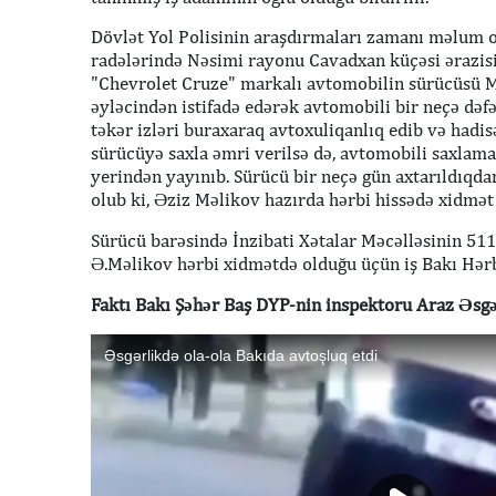
Dövlət Yol Polisinin araşdırmaları zamanı məlum ol
radələrində Nəsimi rayonu Cavadxan küçəsi ərazis
"Chevrolet Cruze" markalı avtomobilin sürücüsü M
əyləcindən istifadə edərək avtomobili bir neçə dəfə
təkər izləri buraxaraq avtoxuliqanlıq edib və had
sürücüyə saxla əmri verilsə də, avtomobili saxlam
yerindən yayınıb. Sürücü bir neçə gün axtarıldıqd
olub ki, Əziz Məlikov hazırda hərbi hissədə xidmət 
Sürücü barəsində İnzibati Xətalar Məcəlləsinin 511.
Ə.Məlikov hərbi xidmətdə olduğu üçün iş Bakı Hər
Faktı Bakı Şəhər Baş DYP-nin inspektoru Araz Əsgər