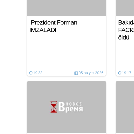
Prezident Fərman
Bakıd
İMZALADI
FACİƏ:
öldü
19:33
05 август 2026
19:17