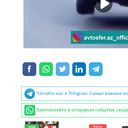
Читайте нас в Telegram. Самые важные н
Запечатлейте и отправьте события, сви