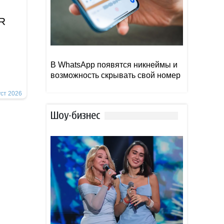
İR
В WhatsApp появятся никнеймы и
возможность скрывать свой номер
уст 2026
Шоу-бизнес