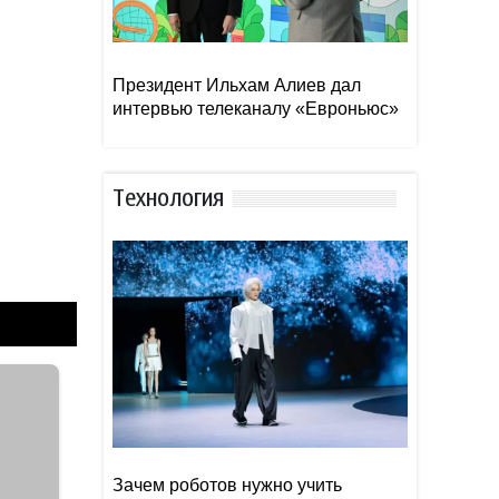
Президент Ильхам Алиев дал
интервью телеканалу «Евроньюс»
Тexнoлoгия
Зачем роботов нужно учить