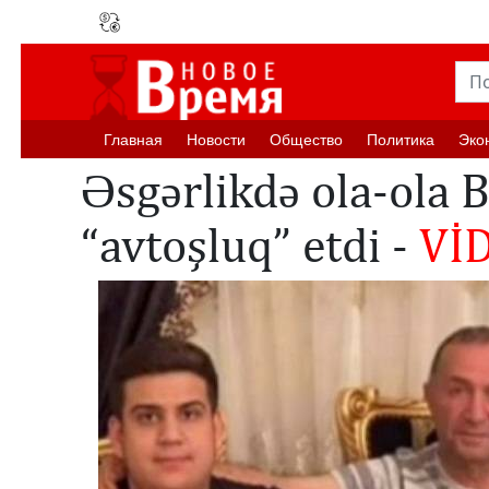
Главная
Новости
Oбщество
Политика
Эко
Əsgərlikdə ola-ola 
“avtoşluq” etdi -
Vİ