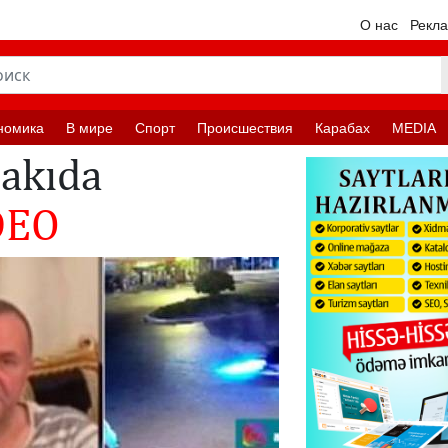
О нас
Рекл
номика
В мире
Спорт
Происшествия
Карабах
MEDIA
Bakıda
DEO