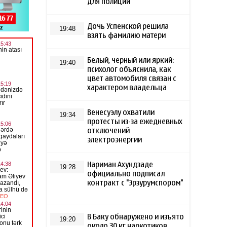
для полиции
Дочь Успенской решила
19:48
взять фамилию матери
Белый, черный или яркий:
19:40
психолог объяснила, как
цвет автомобиля связан с
характером владельца
Венесуэлу охватили
19:34
протесты из-за ежедневных
отключений
электроэнергии
Нариман Ахундзаде
19:28
официально подписал
контракт с "Эрзурумспором"
В Баку обнаружено и изъято
19:20
около 30 кг наркотиков