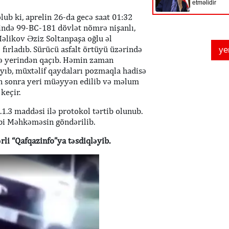
ub ki, aprelin 26-da gecə saat 01:32
ində 99-BC-181 dövlət nömrə nişanlı,
əlikov Əziz Soltanpaşa oğlu əl
 fırladıb. Sürücü asfalt örtüyü üzərində
isə yerindən qaçıb. Həmin zaman
ayıb, müxtəlif qaydaları pozmaqla hadisə
an sonra yeri müəyyən edilib və məlum
keçir.
1.3 maddəsi ilə protokol tərtib olunub.
bi Məhkəməsin göndərilib.
li “Qafqazinfo”ya təsdiqləyib.