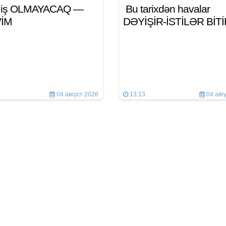
n iş OLMAYACAQ —
Bu tarixdən havalar
VİM
DƏYİŞİR-İSTİLƏR BİT
04 август 2026
13:13
04 авг