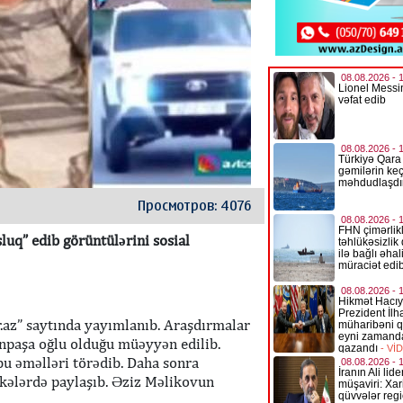
Просмотров: 4076
luq” edib görüntülərini sosial
.az” saytında yayımlanıb. Araşdırmalar
npaşa oğlu olduğu müəyyən edilib.
bu əməlləri törədib. Daha sonra
əkələrdə paylaşıb. Əziz Məlikovun