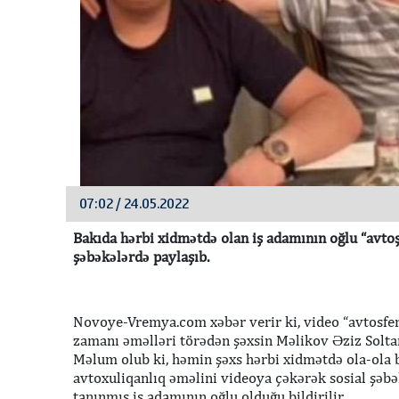
07:02 / 24.05.2022
Bakıda hərbi xidmətdə olan iş adamının oğlu “avtoş
şəbəkələrdə paylaşıb.
Novoye-Vremya.com xəbər verir ki, video “avtosfer
zamanı əməlləri törədən şəxsin Məlikov Əziz Solta
Məlum olub ki, həmin şəxs hərbi xidmətdə ola-ola 
avtoxuliqanlıq əməlini videoya çəkərək sosial şəb
tanınmış iş adamının oğlu olduğu bildirilir.