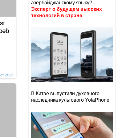
азербайджанскому языку?
-
Эксперт о будущем высоких
технологий в стране
st
əbəb
уст 2026
В Китае выпустили духовного
наследника культового YotaPhone