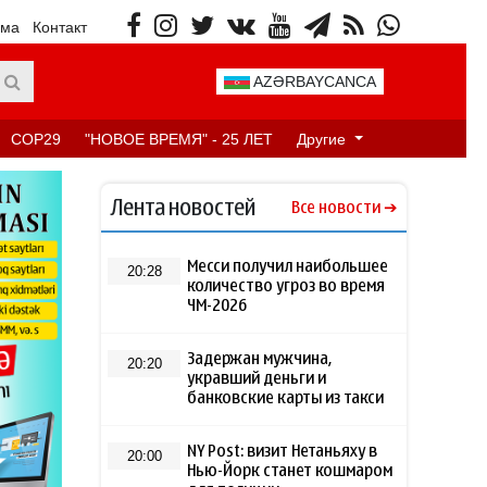
ама
Контакт
AZƏRBAYCANCA
COP29
"НОВОЕ ВРЕМЯ" - 25 ЛЕТ
Другие
Лента новостей
Все новости
Месси получил наибольшее
20:28
количество угроз во время
ЧМ-2026
Задержан мужчина,
20:20
укравший деньги и
банковские карты из такси
NY Post: визит Нетаньяху в
20:00
Нью-Йорк станет кошмаром