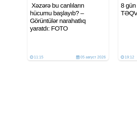
Xəzərə bu canlıların
8 gü
hücumu başlayıb? –
TƏQ
Görüntülər narahatlıq
yaratdı: FOTO
11:15
05 август 2026
19:12