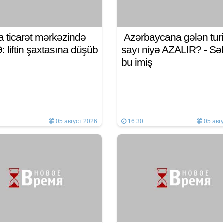
a ticarət mərkəzində
Azərbaycana gələn turi
 liftin şaxtasına düşüb
sayı niyə AZALIR? - S
bu imiş
05 август 2026
16:30
05 авг