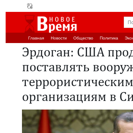
Главная
Новости
Oбщество
Политика
Эко
Эрдоган: США пр
поставлять воору
террористически
организациям в С