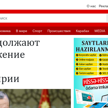
О нас
Рекл
номика
В мире
Спорт
Происшествия
Карабах
MEDIA
одолжают
жение
м
ирии