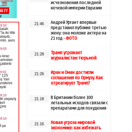
исчезновения последней
кочевой империи Евразии
Андрей Ургант впервые
21:46
представил публике третью
жену: она моложе актера на
21 год
- ФОТО
Трамп угрожает
21:28
журналистам тюрьмой
Иран и Оман достигли
21:26
соглашения по Ормузу. Как
отреагирует Трамп?
В Британии более 100
21:18
летальных исходов связали с
препаратами для похудения
Новая угроза мировой
21:16
экономике: как избежать