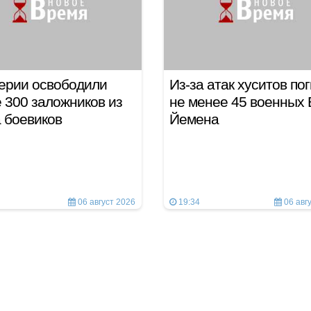
ерии освободили
Из-за атак хуситов по
 300 заложников из
не менее 45 военных
а боевиков
Йемена
06 август 2026
19:34
06 авг