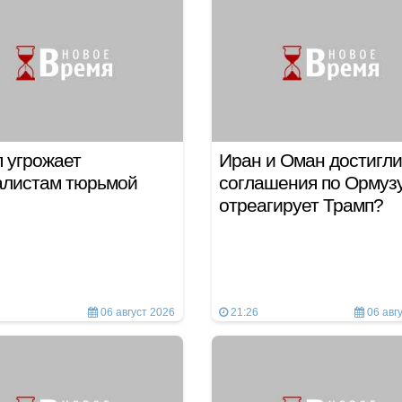
 угрожает
Иран и Оман достигли
алистам тюрьмой
соглашения по Ормузу
отреагирует Трамп?
06 август 2026
21:26
06 авг