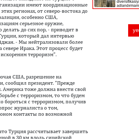
организации имеют координационные
 этих регионах, от северо-востока до
коалиции, особенно США,
зациям серьезное оружие,
делать до сих пор, - приводит в
 Турции, который дал интервью
йджан. - Мы нейтрализовали более
а севере Ирака. Этот процесс будет
 искореним терроризм".
лючая США, разрешение на
и, сообщил президент. "Прежде
. Америка тоже должна внести свой
борьбе с терроризмом, то что будем
о бороться с терроризмом, получив
опрос журналиста о том,
тоном контакты по возможной
, что Турция рассчитывает завершить
иной в 30 км вдоль сирийской