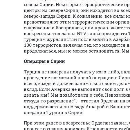
севера Сирии. Некоторые террористические 
центры на севере Сирии, они находятся во всех
северо-запада Сирии. К сожалению, все силы 
предоставляют этим террористическим органи
снаряжение и боеприпасы, они продолжают это 
воскресенье телеканал NTV слова президента
турецким журналистам после визита в Азерба
100 террористов, включая тех, кто находится н
продолжаться, мы не можем остановиться. Мы
Операция в Сирии
Турция не намерена получать у кого-либо, вк
проведение возможной новой операции в Сири
всего, каждый должен заниматься своим делом
вклад. Если Америка не выполнит свой долг в 
делать мы? Мы позаботимся о себе. Невозможн
откуда-то разрешение", - ответил Эрдоган на в
поддерживаются ли между Анкарой и Вашинг
операции Турции в Сирии.
При этом ранее в воскресенье Эрдоган заявил
процесс создания коридора безопасности глуб