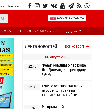
ама
Контакт
AZƏRBAYCANCA
COP29
"НОВОЕ ВРЕМЯ" - 25 ЛЕТ
Другие
Лента новостей
Все новости
06 август 2026
"Реал" объявил о переходе
22:48
Яна Диоманде за рекордную
сумму
СМИ: Совет мира заключил
22:00
первый контракт на
строительство в Газе
Раскрыта тайна
21:48